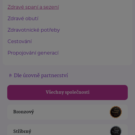
Zdravé spaní a sezení
Zdravé obutí
Zdravotnické potřeby
Cestování
Propojování generací
Dle úrovně partnerství
Všechny společnosti
Bronzový
Stříbrný