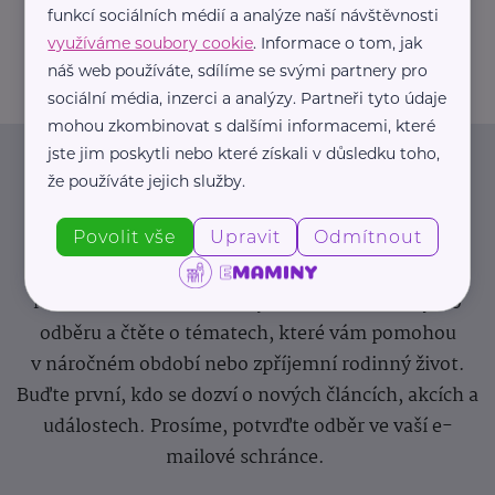
funkcí sociálních médií a analýze naší návštěvnosti
info@zdravotnicke-potreby.cz
využíváme soubory cookie
. Informace o tom, jak
náš web používáte, sdílíme se svými partnery pro
sociální média, inzerci a analýzy. Partneři tyto údaje
mohou zkombinovat s dalšími informacemi, které
jste jim poskytli nebo které získali v důsledku toho,
Newsletter
že používáte jejich služby.
Povolit vše
Upravit
Odmítnout
Pravidelný přísun novinek, inspirace na každý den,
podpora pro rodiče i sdílení zkušeností. Takový je
Newsletter webu eMaminy.cz. Přihlaste se k jeho
odběru a čtěte o tématech, které vám pomohou
v náročném období nebo zpříjemní rodinný život.
Buďte první, kdo se dozví o nových článcích, akcích a
událostech. Prosíme, potvrďte odběr ve vaší e-
mailové schránce.