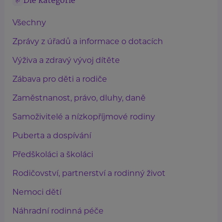
Dle kategorie
Všechny
Zprávy z úřadů a informace o dotacích
Výživa a zdravý vývoj dítěte
Zábava pro děti a rodiče
Zaměstnanost, právo, dluhy, daně
Samoživitelé a nízkopříjmové rodiny
Puberta a dospívání
Předškoláci a školáci
Rodičovství, partnerství a rodinný život
Nemoci dětí
Náhradní rodinná péče