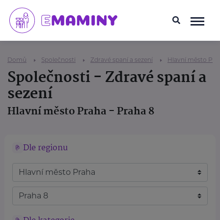
Domů
Společnosti
Zdravé spaní a sezení
Hlavní město Pra
Společnosti - Zdravé spaní a
sezení
Hlavní město Praha - Praha 8
Dle regionu