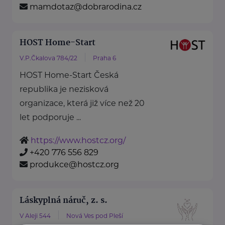
mamdotaz@dobrarodina.cz
HOST Home-Start
V.P.Čkalova 784/22
Praha 6
HOST Home-Start Česká
republika je nezisková
organizace, která již více než 20
let podporuje ...
https://www.hostcz.org/
+420 776 556 829
produkce@hostcz.org
Láskyplná náruč, z. s.
V Aleji 544
Nová Ves pod Pleší