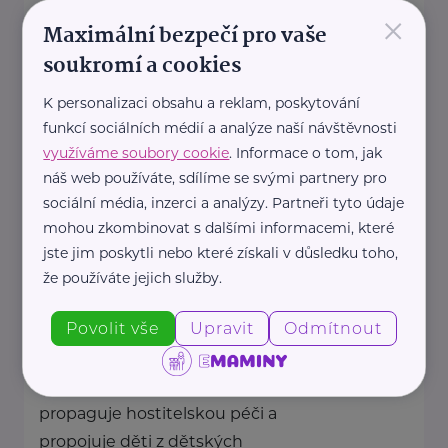
×
Maximální bezpečí pro vaše
Jsme jediná česká organizace pro
soukromí a cookies
adoptivní rodiny.
Tvoříme komunitu adoptivních
K personalizaci obsahu a reklam, poskytování
rodičů, která sdílí radosti, ...
funkcí sociálních médií a analýze naší návštěvnosti
využíváme soubory cookie
. Informace o tom, jak
https://laskyplnanaruc.cz/
náš web používáte, sdílíme se svými partnery pro
+420 724 943 794
sociální média, inzerci a analýzy. Partneři tyto údaje
info@laskyplnanaruc.cz
mohou zkombinovat s dalšími informacemi, které
jste jim poskytli nebo které získali v důsledku toho,
že používáte jejich služby.
Nadační fond SPOLUŽIVOT
Sezimova 3
Praha 4
Povolit vše
Upravit
Odmítnout
Nadační fond SPOLUŽIVOT
propaguje hostitelskou péči a
propojuje děti z dětských