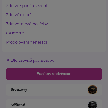
Zdravé spaní a sezení
Zdravé obutí
Zdravotnické potřeby
Cestování
Propojování generací
Dle úrovně partnerství
Všechny společnosti
Bronzový
Stříbrný