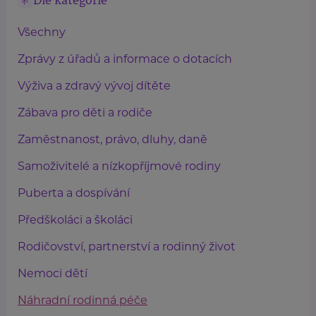
Dle kategorie
Všechny
Zprávy z úřadů a informace o dotacích
Výživa a zdravý vývoj dítěte
Zábava pro děti a rodiče
Zaměstnanost, právo, dluhy, daně
Samoživitelé a nízkopříjmové rodiny
Puberta a dospívání
Předškoláci a školáci
Rodičovství, partnerství a rodinný život
Nemoci dětí
Náhradní rodinná péče