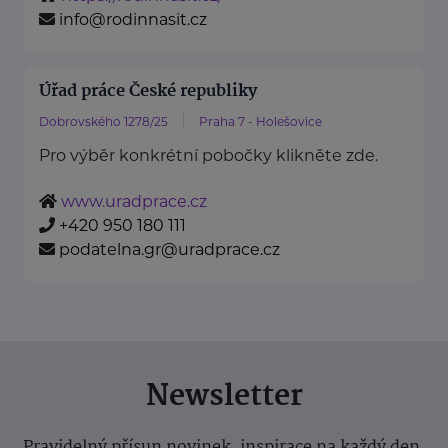
info@rodinnasit.cz
Úřad práce České republiky
Dobrovského 1278/25
Praha 7 - Holešovice
Pro výběr konkrétní pobočky klikněte zde.
www.uradprace.cz
+420 950 180 111
podatelna.gr@uradprace.cz
Newsletter
Pravidelný přísun novinek, inspirace na každý den,