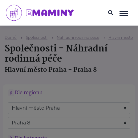
Domů
Společnosti
Náhradní rodinná péče
Hlavní město P
Společnosti - Náhradní
rodinná péče
Hlavní město Praha - Praha 8
Dle regionu