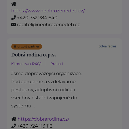
https://www.neohrozenedeti.cz/
+420 732 784 640
reditel@neohrozenedeti.cz
Bronzový partner
Dobrá rodina o.p.s.
Klimentská 1246/1
Praha 1
Jsme doprovázející organizace.
Podporujeme a vzděláváme
pěstouny, adoptivní rodiče i
všechny ostatní zapojené do
systému ...
https://dobrarodina.cz/
+420 724 113 112