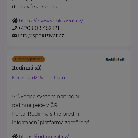
domovů se zájemci ...
https://www.spoluzivot.cz/
+420 608 452 121
info@spoluzivot.cz
Bronzový partner
Rodinná síť
Klimentská 1246/1
Praha 1
Průvodce světem náhradní
rodinné péče v ČR
Portál Rodinná síť je přední
informační platforma zaměřená ...
https://rodinnasit.cz/