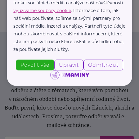
funkcí sociálních médií a analýze naší návštěvnosti
greendoors@greendoors.cz
využíváme soubory cookie
. Informace o tom, jak
náš web používáte, sdílíme se svými partnery pro
sociální média, inzerci a analýzy. Partneři tyto údaje
mohou zkombinovat s dalšími informacemi, které
jste jim poskytli nebo které získali v důsledku toho,
Newsletter
že používáte jejich služby.
Pravidelný přísun novinek, inspirace na každý den,
Povolit vše
Upravit
Odmítnout
podpora pro rodiče i sdílení zkušeností. Takový je
Newsletter webu eMaminy.cz. Přihlaste se k jeho
odběru a čtěte o tématech, které vám pomohou
v náročném období nebo zpříjemní rodinný život.
Buďte první, kdo se dozví o nových článcích, akcích a
událostech. Prosíme, potvrďte odběr ve vaší e-
mailové schránce.