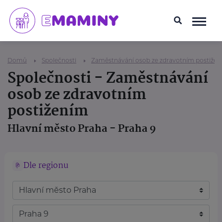
Domů
Společnosti
Zaměstnávání osob ze zdravotním postiže
Společnosti - Zaměstnávání
osob ze zdravotním
postižením
Hlavní město Praha - Praha 9
Dle regionu