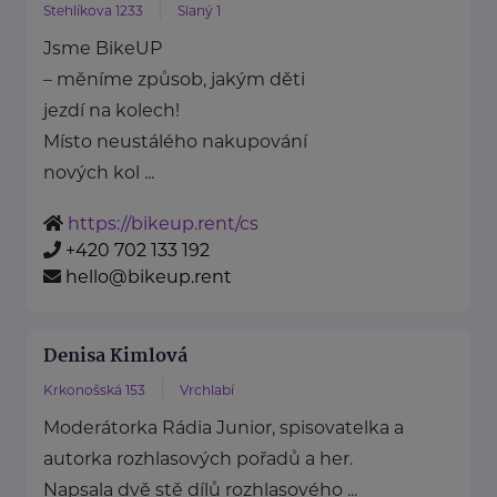
Stehlíkova 1233
Slaný 1
Jsme BikeUP
– měníme způsob, jakým děti
jezdí na kolech!
Místo neustálého nakupování
nových kol ...
https://bikeup.rent/cs
+420 702 133 192
hello@bikeup.rent
Denisa Kimlová
Krkonošská 153
Vrchlabí
Moderátorka Rádia Junior, spisovatelka a
autorka rozhlasových pořadů a her.
Napsala dvě stě dílů rozhlasového ...