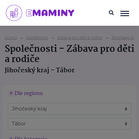
Domů
Společnosti
Zábava pro děti a rodiče
Jihočeský kraj
Společnosti - Zábava pro děti
a rodiče
Jihočeský kraj - Tábor
Dle regionu