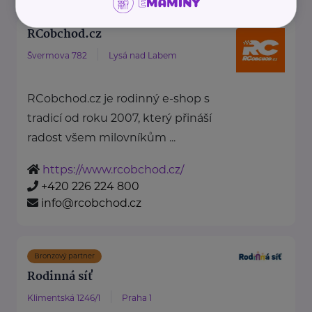
RCobchod.cz
Švermova 782
Lysá nad Labem
RCobchod.cz je rodinný e-shop s
tradicí od roku 2007, který přináší
radost všem milovníkům ...
https://www.rcobchod.cz/
+420 226 224 800
info@rcobchod.cz
Bronzový partner
Rodinná síť
Klimentská 1246/1
Praha 1