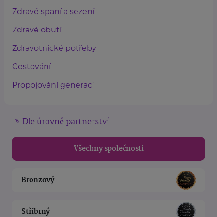
Zdravé spaní a sezení
Zdravé obutí
Zdravotnické potřeby
Cestování
Propojování generací
Dle úrovně partnerství
Všechny společnosti
Bronzový
Stříbrný