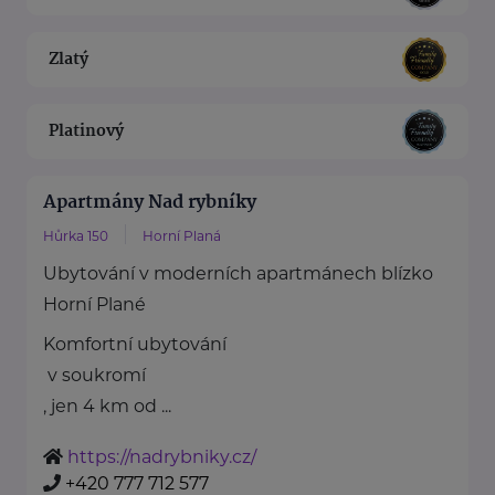
Zlatý
Platinový
Apartmány Nad rybníky
Hůrka 150
Horní Planá
Ubytování v moderních apartmánech blízko
Horní Plané
Komfortní ubytování
v soukromí
, jen 4 km od ...
https://nadrybniky.cz/
+420 777 712 577