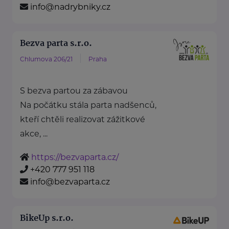
info@nadrybniky.cz
Bezva parta s.r.o.
Chlumova 206/21
Praha
S bezva partou za zábavou
Na počátku stála parta nadšenců,
kteří chtěli realizovat zážitkové
akce, ...
https://bezvaparta.cz/
+420 777 951 118
info@bezvaparta.cz
BikeUp s.r.o.