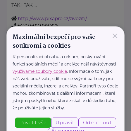
TAK i TAK. ...
http://www.pixapro.cz/zivoziti/
+420 607 088 975
×
kolektivtakitak@gmail.com
Maximální bezpečí pro vaše
soukromí a cookies
NEVA E-commerce s.r.o.
K personalizaci obsahu a reklam, poskytování
Václaví 24
Rovensko pod Troskami
funkcí sociálních médií a analýze naší návštěvnosti
využíváme soubory cookie
. Informace o tom, jak
Karikaturio přináší originální
náš web používáte, sdílíme se svými partnery pro
dárky s osobním přesahem –
sociální média, inzerci a analýzy. Partneři tyto údaje
karikatury, které vám natiskneme
mohou zkombinovat s dalšími informacemi, které
na plátno, plakát, ...
jste jim poskytli nebo které získali v důsledku toho,
že používáte jejich služby.
https://www.karikaturio.cz/
+420 724 581 999
Povolit vše
Upravit
Odmítnout
mail@karikaturio.cz