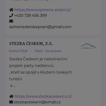
https://www.splnene-prani.cz/
+420 728 456 399
splnenedetskeprani@gmail.com
STEZKA ČESKEM, Z.S.
Kolmá 1172/8
Plzeň - Doubravka
Stezka Českem je nekomerční
projekt party nadšenců
, kteří se spojili s Klubem českých
turistů
a ...
https://www.stezkaceskem.cz/
stezkaceskem@email.cz