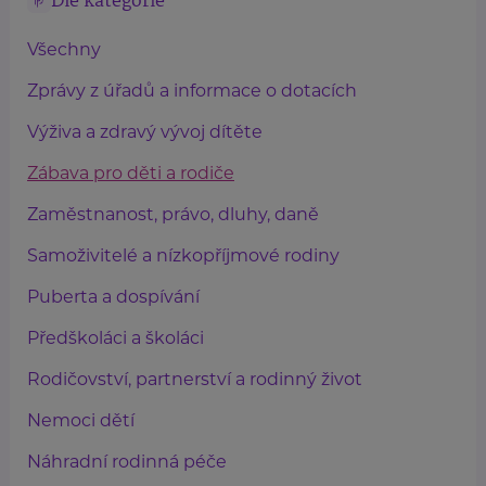
Dle kategorie
Všechny
Zprávy z úřadů a informace o dotacích
Výživa a zdravý vývoj dítěte
Zábava pro děti a rodiče
Zaměstnanost, právo, dluhy, daně
Samoživitelé a nízkopříjmové rodiny
Puberta a dospívání
Předškoláci a školáci
Rodičovství, partnerství a rodinný život
Nemoci dětí
Náhradní rodinná péče