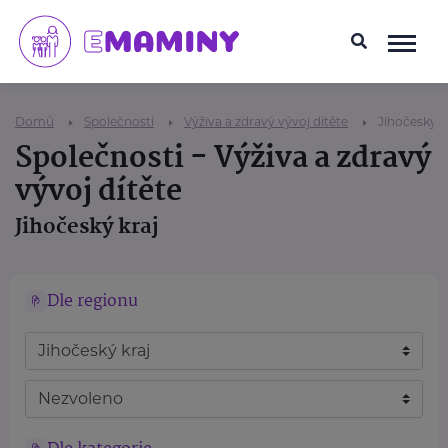
Domů
Společnosti
Výživa a zdravý vývoj dítěte
Jihočeský k
Společnosti - Výživa a zdravý
vývoj dítěte
Jihočeský kraj
Dle regionu