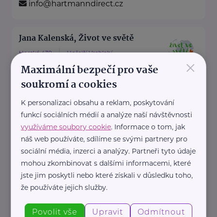
info@hartmanndirect.cz
Jana Kalenská, Život ve světě
Horská 439
Hořejší Vrchlabí
×
Maximální bezpečí pro vaše
“S angličtinou životem bez limitů”
soukromí a cookies
Jmenuji se Jana a jsem celým
svým srdcem máma dvou ...
K personalizaci obsahu a reklam, poskytování
funkcí sociálních médií a analýze naší návštěvnosti
https://www.zivotvesvete.cz/
využíváme soubory cookie
. Informace o tom, jak
+420 605 249 850
náš web používáte, sdílíme se svými partnery pro
jana@zivotvesvete.cz
sociální média, inzerci a analýzy. Partneři tyto údaje
mohou zkombinovat s dalšími informacemi, které
jste jim poskytli nebo které získali v důsledku toho,
Nadační fond Spolu s odvahou
že používáte jejich služby.
Žižkova 403
Mladá Boleslav
Povolit vše
Upravit
Odmítnout
Nadační fond Spolu s odvahou