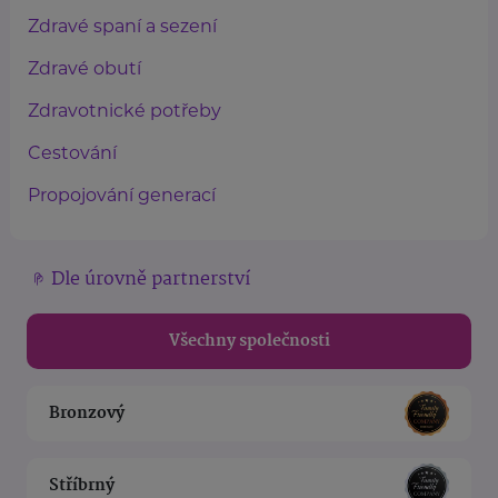
Zdravé spaní a sezení
Zdravé obutí
Zdravotnické potřeby
Cestování
Propojování generací
Dle úrovně partnerství
Všechny společnosti
Bronzový
Stříbrný