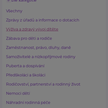
Dle kategorie
Všechny
Zprávy z úřadů a informace o dotacích
Výživa a zdravý vývoj dítěte
Zábava pro děti a rodiče
Zaměstnanost, právo, dluhy, daně
Samoživitelé a nízkopříjmové rodiny
Puberta a dospívání
Předškoláci a školáci
Rodičovství, partnerství a rodinný život
Nemoci dětí
Náhradní rodinná péče