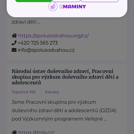
je nezisková organizace, jejímž
posláním je podporovat duševní
zdraví dětí ...
https://spolusodvahou.org/cz/
+420 725 565 273
info@spolusodvahou.cz
Národní ústav duševního zdraví, Pracovní
skupina pro výzkum duševního zdraví dětí a
adolescentů
Topolová 748
Klecany
Jsme Pracovní skupina pro výzkum
duševního zdraví dětí a adolescentů (DZDA)
pod Výzkumným programem Veřejné ...
https://dzda.cz/