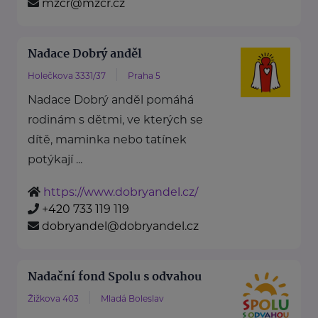
mzcr@mzcr.cz
Nadace Dobrý anděl
Holečkova 3331/37
Praha 5
Nadace Dobrý anděl pomáhá
rodinám s dětmi, ve kterých se
dítě, maminka nebo tatínek
potýkají ...
https://www.dobryandel.cz/
+420 733 119 119
dobryandel@dobryandel.cz
Nadační fond Spolu s odvahou
Žižkova 403
Mladá Boleslav