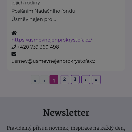
jejich rodiny
Posláním Nadačního fondu
Úsměv nejen pro ...
https://usmevnejenprokrystofa.cz/
+420 739 360 498
usmev@usmevnejenprokrystofa.cz
2
3
›
»
«
‹
1
Newsletter
Pravidelný přísun novinek, inspirace na každý den,