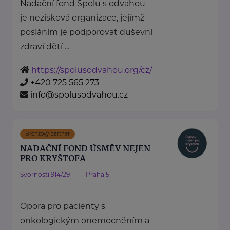
Nadační fond Spolu s odvahou
je nezisková organizace, jejímž
posláním je podporovat duševní
zdraví dětí ...
https://spolusodvahou.org/cz/
+420 725 565 273
info@spolusodvahou.cz
Bronzový partner
NADAČNÍ FOND ÚSMĚV NEJEN
PRO KRYŠTOFA
Svornosti 914/29
Praha 5
Opora pro pacienty s
onkologickým onemocněním a