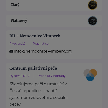
Zlatý
Platinový
BH - Nemocnice Vimperk
Pivovarská
Prachatice
info@nemocnice-vimperk.org
Centrum paliativní péče
Dykova 1165/15
Praha 10 Vinohrady
"Zlepšujeme péči o umírající v
České republice, a napříč
systémem zdravotní a sociální
péče."