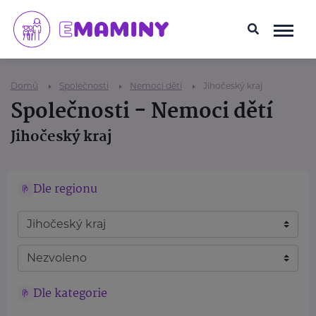
Domů
Společnosti
Nemoci dětí
Jihočeský kraj
Společnosti - Nemoci dětí
Jihočeský kraj
Dle regionu
Dle kategorie