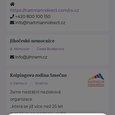
https://hartmanndirect.com/cs-cz
+420 800 100 150
info@hartmanndirect.cz
Jihočeské nemocnice
B. Němcové
České Budějovice
info@jihnem.cz
Kolpingova rodina Smečno
U Zámku 5
Smečno
Jsme nestátní nezisková
organizace
, která se již více než 25 let
zaměřuje na podporu rodin, ...