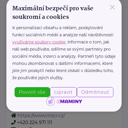
×
Maximální bezpečí pro vaše
soukromí a cookies
https://www.kolpingsmecno.cz/
+420 777 558 778
K personalizaci obsahu a reklam, poskytování
funkcí sociálních médií a analýze naší návštěvnosti
ludmila.janzurova@kolpingsmecno.cz
využíváme soubory cookie
. Informace o tom, jak
náš web používáte, sdílíme se svými partnery pro
sociální média, inzerci a analýzy. Partneři tyto údaje
Lékárna U Nemocnice
mohou zkombinovat s dalšími informacemi, které
U nemocnice
Jindřichův Hradec
jste jim poskytli nebo které získali v důsledku toho,
lekarna@esnet.cz
že používáte jejich služby.
Povolit vše
Upravit
Odmítnout
Ministerstvo zdravotnictví ČR
Palackého náměstí 375/4
Praha 2
https://www.mzcr.cz/
+420 224 971 111