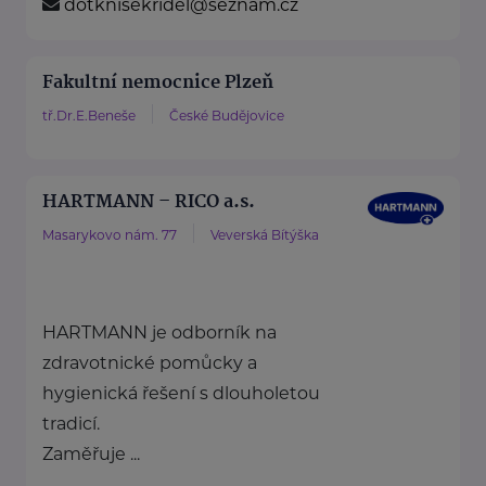
dotknisekridel@seznam.cz
Fakultní nemocnice Plzeň
tř.Dr.E.Beneše
České Budějovice
HARTMANN – RICO a.s.
Masarykovo nám. 77
Veverská Bítýška
HARTMANN je odborník na
zdravotnické pomůcky a
hygienická řešení s dlouholetou
tradicí.
Zaměřuje ...