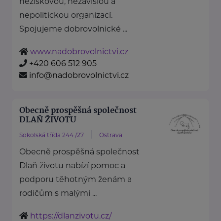
neziskovou, nezávislou a
nepolitickou organizací.
Spojujeme dobrovolnické ...
www.nadobrovolnictvi.cz
+420 606 512 905
info@nadobrovolnictvi.cz
Obecně prospěšná společnost
DLAŇ ŽIVOTU
Sokolská třída 244 /27
Ostrava
Obecně prospěšná společnost
Dlaň životu nabízí pomoc a
podporu těhotným ženám a
rodičům s malými ...
https://dlanzivotu.cz/