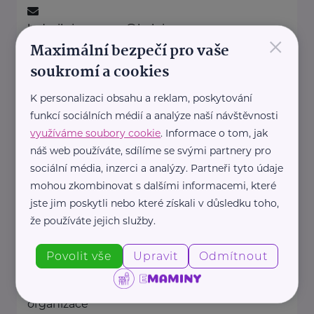
ludmila.janzurova@kolpingsmecno.cz
×
Maximální bezpečí pro vaše
soukromí a cookies
Ministerstvo práce a sociálních věcí ČR
K personalizaci obsahu a reklam, poskytování
Na Poříčním právu 1/376
Praha 2
funkcí sociálních médií a analýze naší návštěvnosti
https://www.mpsv.cz/
využíváme soubory cookie
. Informace o tom, jak
+420 950 191 111
náš web používáte, sdílíme se svými partnery pro
posta@mpsv.cz
sociální média, inzerci a analýzy. Partneři tyto údaje
mohou zkombinovat s dalšími informacemi, které
jste jim poskytli nebo které získali v důsledku toho,
Nadační fond pro předčasně
narozené děti
že používáte jejich služby.
Podolské nábřeží 157/36
Praha 4
Povolit vše
Upravit
Odmítnout
Nadační fond pro předčasně
narozené děti je nezisková
organizace