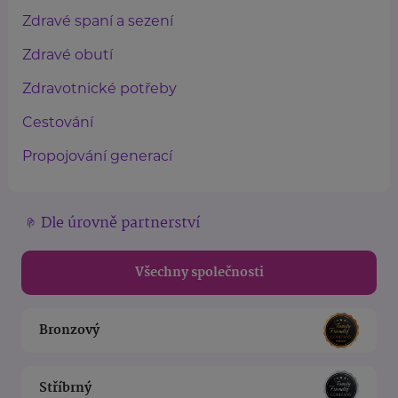
Zdravé spaní a sezení
Zdravé obutí
Zdravotnické potřeby
Cestování
Propojování generací
Dle úrovně partnerství
Všechny společnosti
Bronzový
Stříbrný