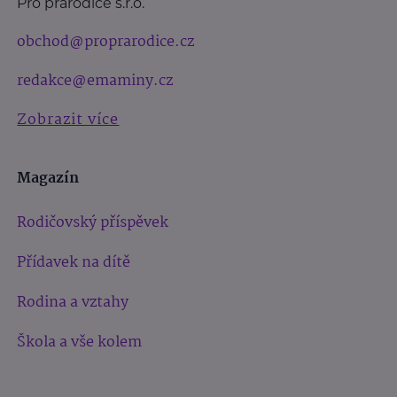
Pro prarodiče s.r.o.
obchod@proprarodice.cz
redakce@emaminy.cz
Zobrazit více
Magazín
Rodičovský příspěvek
Přídavek na dítě
Rodina a vztahy
Škola a vše kolem