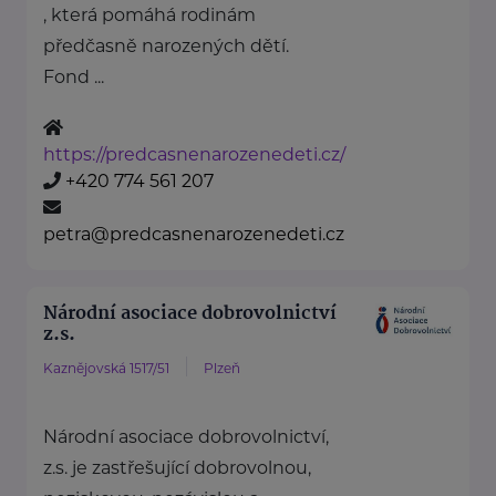
, která pomáhá rodinám
předčasně narozených dětí.
Fond ...
https://predcasnenarozenedeti.cz/
+420 774 561 207
petra@predcasnenarozenedeti.cz
Národní asociace dobrovolnictví
z.s.
Kaznějovská 1517/51
Plzeň
Národní asociace dobrovolnictví,
z.s. je zastřešující dobrovolnou,