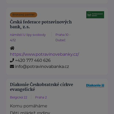
Bronzový partner
Česká federace potravinových
bank, z.s.
náměstí U lípy svobody
Praha 10 -
4/12
Dubeč
https://www.potravinovebanky.cz/
+420 777 460 626
info@potravinovabanka.cz
Diakonie Českobratrské církve
evangelické
Belgická 22
Praha 2
Komu pomáháme
Děti, mládež, rodiny