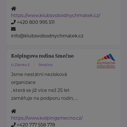
https://www.klubsvobodnychmatek.cz/
+420 800 995 511
info@klubsvobodnychmatek.cz
Kolpingova rodina Smečno
U Zámku 5
Smečno
Jsme nestátní nezisková
organizace
, která se již více než 25 let
zaměřuje na podporu rodin, ...
https://www.kolpingsmecno.cz/
+420 777 558 778