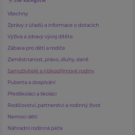
Dle kategorie
Všechny
Zprávy z úřadů a informace o dotacích
Výživa a zdravý vývoj dítěte
Zábava pro děti a rodiče
Zaměstnanost, právo, dluhy, daně
Samoživitelé a nízkopříjmové rodiny
Puberta a dospívání
Předškoláci a školáci
Rodičovství, partnerství a rodinný život
Nemoci dětí
Náhradní rodinná péče