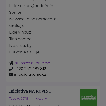
Lidé se znevýhodněním
Senioři
Nevyléčitelně nemocní a
umírající
Lidé v nouzi
Jiná pomoc
Naše služby
Diakonie ČCE je ...
https://diakonie.cz/
+420 242 487 812
info@diakonie.cz
Iniciativa NA ROVINU
Topolová 748
Klecany