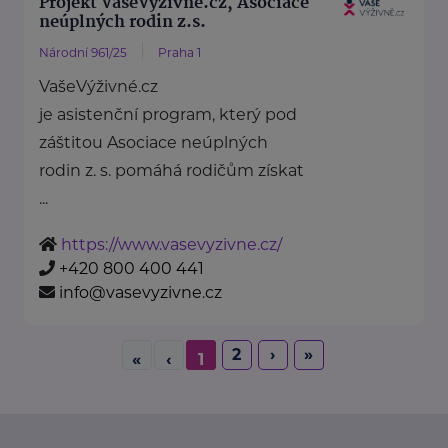
Projekt VašeVýživné.cz, Asociace
neúplných rodin z.s.
Národní 961/25
Praha 1
VašeVýživné.cz
je asistenční program, který pod
záštitou Asociace neúplných
rodin z. s. pomáhá rodičům získat
...
https://www.vasevyzivne.cz/
+420 800 400 441
info@vasevyzivne.cz
2
›
»
«
‹
1