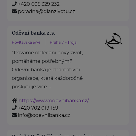
+420 605 329 232
poradna@dlanzivotu.cz
Oděvní banka z.s.
Povltavská 5/74
Praha 7 – Troja
"Dáváme oblečení nový život,
pomáháme potřebným."
Oděvní banka je charitativní
organizace, která každoročně
poskytuje více ...
https://www.odevnibanka.cz/
+420 702 019 159
info@odevnibanka.cz