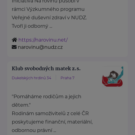
Iniciativa Na rovinu působí v
rámci Výzkumného programu
Veřejné duševní zdraví v NUDZ.
Tvoří ji odborný ...
https://narovinu.net/
narovinu@nudz.cz
Klub svobodných matek z.s.
Dukelských hrdinů 34
Praha 7
"Pomáháme rodičům a jejich
dětem."
Rodinám samoživitelů z celé ČR
poskytujeme finanční, materiální,
odbornou právní ...