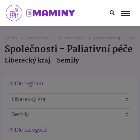
Domů
Společnosti
Paliativní péče
Liberecký kraj
Semil
Společnosti - Paliativní péče
Liberecký kraj - Semily
Dle regionu
Dle kategorie