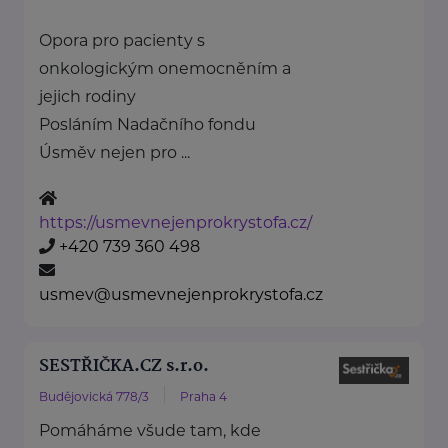
Opora pro pacienty s
onkologickým onemocněním a
jejich rodiny
Posláním Nadačního fondu
Úsměv nejen pro ...
https://usmevnejenprokrystofa.cz/
+420 739 360 498
usmev@usmevnejenprokrystofa.cz
SESTŘIČKA.CZ s.r.o.
Budějovická 778/3
Praha 4
Pomáháme všude tam, kde