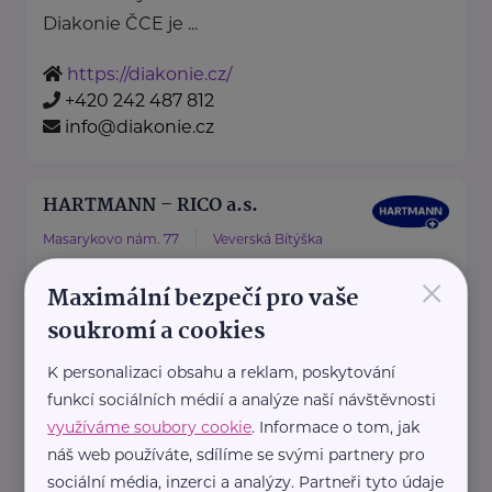
Diakonie ČCE je ...
https://diakonie.cz/
+420 242 487 812
info@diakonie.cz
HARTMANN – RICO a.s.
Masarykovo nám. 77
Veverská Bítýška
×
Maximální bezpečí pro vaše
soukromí a cookies
HARTMANN je odborník na
zdravotnické pomůcky a
K personalizaci obsahu a reklam, poskytování
hygienická řešení s dlouholetou
funkcí sociálních médií a analýze naší návštěvnosti
využíváme soubory cookie
. Informace o tom, jak
tradicí.
náš web používáte, sdílíme se svými partnery pro
Zaměřuje ...
sociální média, inzerci a analýzy. Partneři tyto údaje