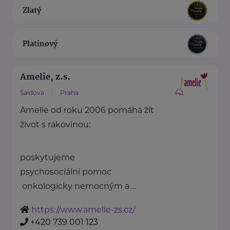
Zlatý
Platinový
Amelie, z.s.
Šaldova
Praha
Amelie od roku 2006 pomáhá žít
život s rakovinou:
poskytujeme
psychosociální pomoc
onkologicky nemocným a ...
https://www.amelie-zs.cz/
+420 739 001 123