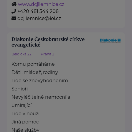
www.dcjilemnice.cz
+420 481 544 208
dcjilemnice@iol.cz
Diakonie Českobratrské církve
evangelické
Belgická 22
Praha 2
Komu pomáháme
Děti, mládež, rodiny
Lidé se znevýhodněním
Senioři
Nevyléčitelně nemocní a
umírající
Lidé v nouzi
Jiná pomoc
Naše služby