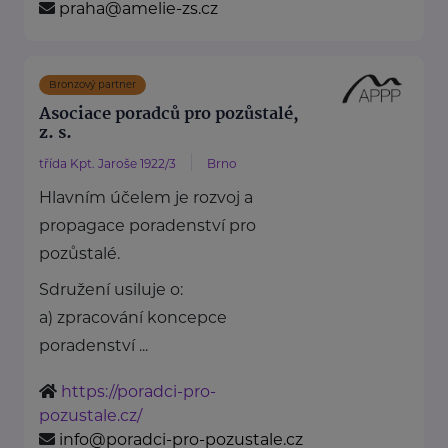
praha@amelie-zs.cz
Bronzový partner
Asociace poradců pro pozůstalé,
z. s.
třída Kpt. Jaroše 1922/3
Brno
Hlavním účelem je rozvoj a
propagace poradenství pro
pozůstalé.
Sdružení usiluje o:
a) zpracování koncepce
poradenství ...
https://poradci-pro-
pozustale.cz/
info@poradci-pro-pozustale.cz