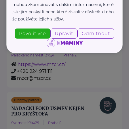
mohou zkombinovat s dalšími informacemi, které
jste jim poskytli nebo které získali v důsledku toho,
https://hartmanndirect.com/cs-cz
+420 800 100 150
že používáte jejich služby.
info@hartmanndirect.cz
Povolit vše
Upravit
Odmítnout
Ministerstvo zdravotnictví ČR
Palackého náměstí 375/4
Praha 2
https://www.mzcr.cz/
+420 224 971 111
mzcr@mzcr.cz
Bronzový partner
NADAČNÍ FOND ÚSMĚV NEJEN
PRO KRYŠTOFA
Svornosti 914/29
Praha 5