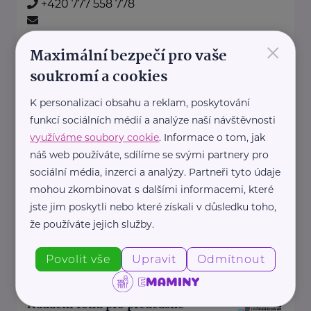
+420 777 558 778
ludmila.janzurova@kolpingsmecno.cz
×
Maximální bezpečí pro vaše
soukromí a cookies
Nadace Dobrý anděl
K personalizaci obsahu a reklam, poskytování
Holečkova 3331/37
Praha 5
funkcí sociálních médií a analýze naší návštěvnosti
Nadace Dobrý anděl pomáhá
využíváme soubory cookie
. Informace o tom, jak
rodinám s dětmi, ve kterých se
náš web používáte, sdílíme se svými partnery pro
dítě, maminka nebo tatínek
sociální média, inzerci a analýzy. Partneři tyto údaje
mohou zkombinovat s dalšími informacemi, které
potýkají ...
jste jim poskytli nebo které získali v důsledku toho,
https://www.dobryandel.cz/
že používáte jejich služby.
+420 733 119 119
dobryandel@dobryandel.cz
Povolit vše
Upravit
Odmítnout
Nadační fond pro předčasně