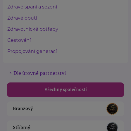
Zdravé spaní a sezení
Zdravé obutí
Zdravotnické potřeby
Cestování
Propojování generací
Dle úrovně partnerství
Všechny společnosti
Bronzový
Stříbrný