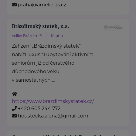
praha@amelie-zs.cz
Brázdimský statek, z.s.
Veliký Brázdim 9
Mratín
Zařízení „Brázdimský statek“
nabízí luxusní ubytování aktivním
seniorům již od čerstvého
důchodového věku
v samostatných ...
https://www.brazdimskystatek.cz/
+420 605 244 772
houstecka.alena@gmail.com