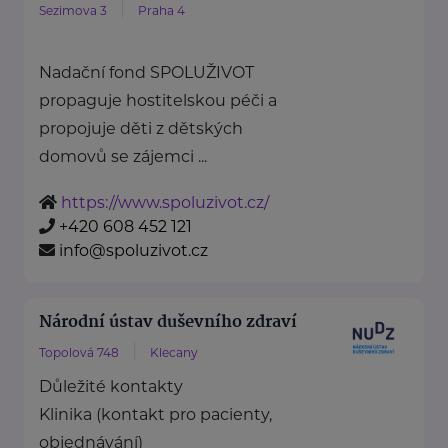
Sezimova 3
Praha 4
Nadační fond SPOLUŽIVOT
propaguje hostitelskou péči a
propojuje děti z dětských
domovů se zájemci ...
https://www.spoluzivot.cz/
+420 608 452 121
info@spoluzivot.cz
Národní ústav duševního zdraví
Topolová 748
Klecany
Důležité kontakty
Klinika (kontakt pro pacienty,
objednávání)