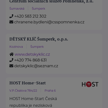
Centrum sociálních služeb Pomněnka, z.ú.
Šumavská
Šumperk
+420 583 212 302
chranene.bydleni@csspomnenka.cz
DĚTSKÝ KLÍČ Šumperk, o.p.s.
Kozinova
Šumperk
www.detskyklic.cz
+420 774 868 631
detskyklic@seznam.cz
HOST Home-Start
V.P.Čkalova 784/22
Praha 6
HOST Home-Start Česká
republika je nezisková