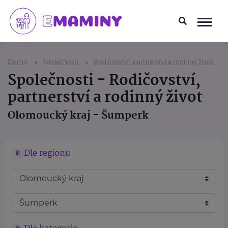
Domů
Společnosti
Rodičovství, partnerství a rodinný život
Společnosti - Rodičovství,
partnerství a rodinný život
Olomoucký kraj - Šumperk
Dle regionu