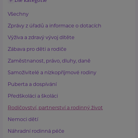
Dle kategorie
Všechny
Zprávy z úřadů a informace o dotacích
Výživa a zdravý vývoj dítěte
Zábava pro děti a rodiče
Zaměstnanost, právo, dluhy, daně
Samoživitelé a nízkopříjmové rodiny
Puberta a dospívání
Předškoláci a školáci
Rodičovství, partnerství a rodinný život
Nemoci dětí
Náhradní rodinná péče