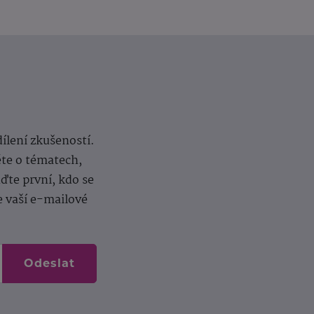
dílení zkušeností.
ěte o tématech,
te první, kdo se
e vaší e-mailové
Odeslat