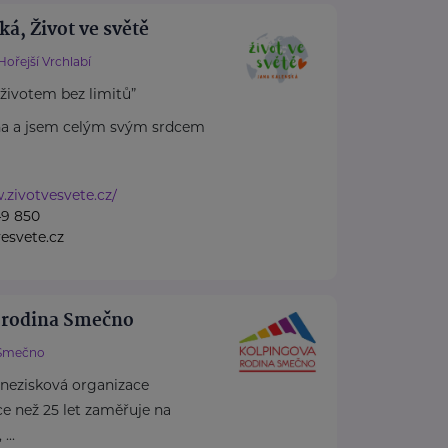
ká, Život ve světě
Hořejší Vrchlabí
 životem bez limitů”
na a jsem celým svým srdcem
.zivotvesvete.cz/
49 850
esvete.cz
 rodina Smečno
Smečno
 nezisková organizace
více než 25 let zaměřuje na
...