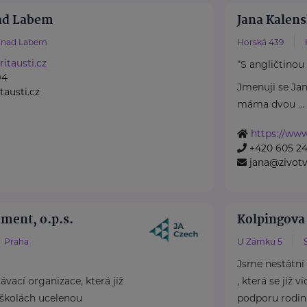
nad Labem
Jana Kalens
í nad Labem
Horská 439
itausti.cz
“S angličtinou
94
Jmenuji se Ja
austi.cz
máma dvou ...
https://www
+420 605 2
jana@zivotv
ment, o.p.s.
Kolpingova
Praha
U Zámku 5
Jsme nestátní
ávací organizace, která již
, která se již 
a školách ucelenou
podporu rodin, 