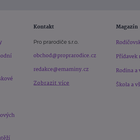
Kontakt
Magazín
y
Rodičovsk
Pro prarodiče s.r.o.
obchod@proprarodice.cz
hodní
Přídavek 
redakce@emaminy.cz
Rodina a 
skové
Zobrazit více
Škola a v
bových
těží