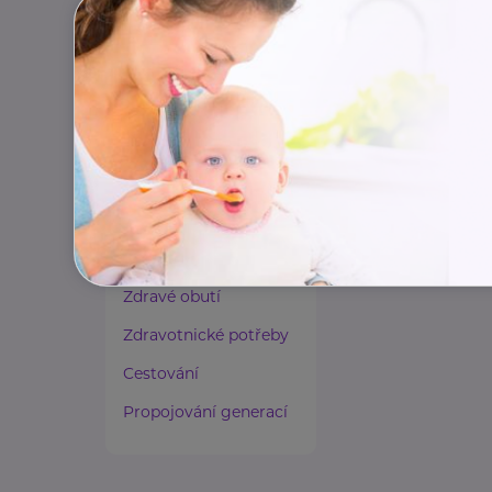
Paliativní péče
YMCA Ústí na
Rady a tipy
Vaníčkova
Ústí 
Harmonie duše a těla
http://www.ust
Zaměstnávání osob ze
+420 475 220 8
zdravotním
usti@ymca.cz
postižením
Lázeňství a wellness
Zdravé spaní a sezení
Zdravé obutí
Zdravotnické potřeby
Cestování
Propojování generací