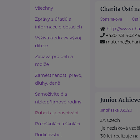
Charita Ústí 
Všechny
Zprávy z úřadů a
Štefánikova
Úst
informace o dotacích
http://www.char
+420 731 402 4
Výživa a zdravý vývoj
materna@charit
dítěte
Zábava pro děti a
rodiče
Zaměstnanost, právo,
dluhy, daně
Samoživitelé a
Junior Achieve
nízkopříjmové rodiny
Jindřišská 939/20
Puberta a dospívání
JA Czech
Předškoláci a školáci
je nezisková vzděl
Rodičovství,
30 let realizuje n