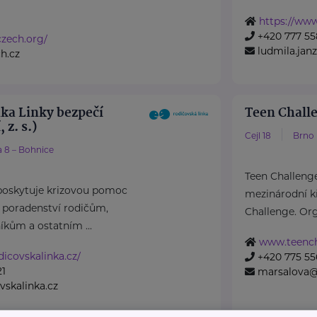
https://ww
+420 777 55
czech.org/
ludmila.ja
h.cz
nka Linky bezpečí
Teen Challe
 z. s.)
Cejl 18
Brno
 8 – Bohnice
Teen Challenge
 poskytuje krizovou pomoc
mezinárodní k
í poradenství rodičům,
Challenge. Org
íkům a ostatním ...
www.teench
icovskalinka.cz/
+420 775 55
21
marsalova@
skalinka.cz