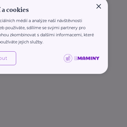
×
 a cookies
ciálních médií a analýze naší návštěvnosti
eb používáte, sdílíme se svými partnery pro
 mohou zkombinovat s dalšími informacemi, které
oužíváte jejich služby.
out