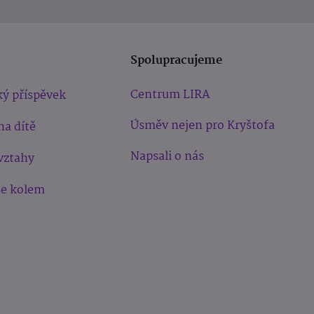
Spolupracujeme
Centrum LIRA
ý příspěvek
Úsměv nejen pro Kryštofa
na dítě
Napsali o nás
vztahy
še kolem