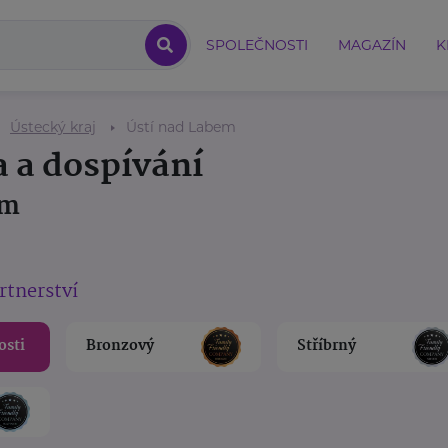
SPOLEČNOSTI
MAGAZÍN
K
Ústecký kraj
Ústí nad Labem
a a dospívání
em
rtnerství
osti
Bronzový
Stříbrný