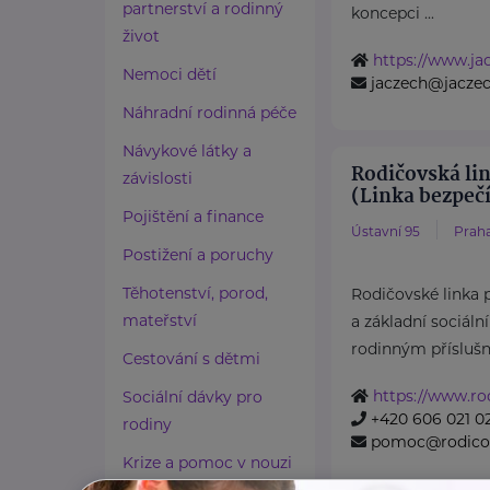
partnerství a rodinný
koncepci ...
život
https://www.ja
Nemoci dětí
jaczech@jaczec
Náhradní rodinná péče
Návykové látky a
Rodičovská li
závislosti
(Linka bezpečí,
Pojištění a finance
Ústavní 95
Praha
Postižení a poruchy
Těhotenství, porod,
Rodičovské linka
mateřství
a základní sociáln
rodinným příslušn
Cestování s dětmi
https://www.rod
Sociální dávky pro
+420 606 021 0
rodiny
pomoc@rodicov
Krize a pomoc v nouzi