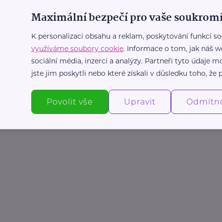
Maximální bezpečí pro vaše soukromí
d Labem
nad Labem
K personalizaci obsahu a reklam, poskytování funkcí so
využíváme soubory cookie
. Informace o tom, jak náš w
i.ymca.cz
31
sociální média, inzerci a analýzy. Partneři tyto údaje
jste jim poskytli nebo které získali v důsledku toho, že p
Povolit vše
Upravit
Odmítn