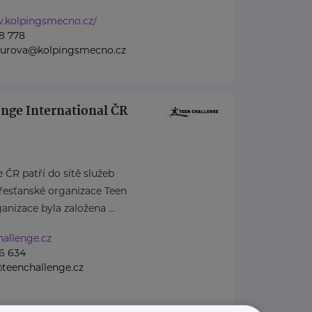
w.kolpingsmecno.cz/
8 778
nzurova@kolpingsmecno.cz
nge International ČR
 ČR patří do sítě služeb
řesťanské organizace Teen
anizace byla založena ...
allenge.cz
6 634
teenchallenge.cz