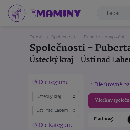
Domů
Společnosti
Puberta a dospívání
Společnosti - Pubert
Ústecký kraj - Ústí nad Lab
Dle regionu
Dle úrovně pa
Všechny společn
Platinový
Dle kategorie