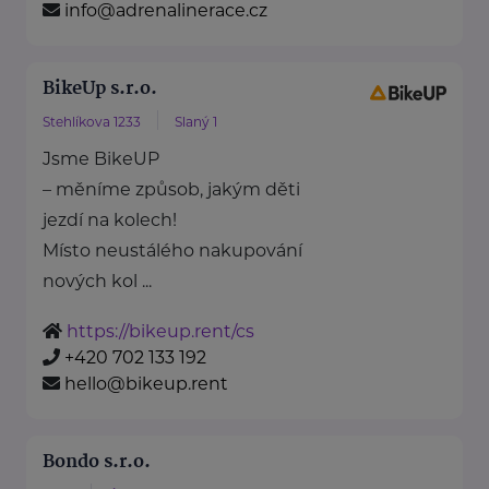
info@adrenalinerace.cz
BikeUp s.r.o.
Stehlíkova 1233
Slaný 1
Jsme BikeUP
– měníme způsob, jakým děti
jezdí na kolech!
Místo neustálého nakupování
nových kol ...
https://bikeup.rent/cs
+420 702 133 192
hello@bikeup.rent
Bondo s.r.o.