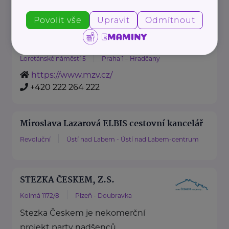
náměstí
centrum
Povolit vše
Upravit
Odmítnout
Ministerstvo zahraničních věcí ČR
Loretánské náměstí 5
Praha 1 – Hradčany
https://www.mzv.cz/
+420 222 264 222
Miroslava Lazarová ELBIS cestovní kancelář
Revoluční
Ústí nad Labem - Ústí nad Labem-centrum
STEZKA ČESKEM, Z.S.
Kolmá 1172/8
Plzeň - Doubravka
Stezka Českem je nekomerční
projekt party nadšenců