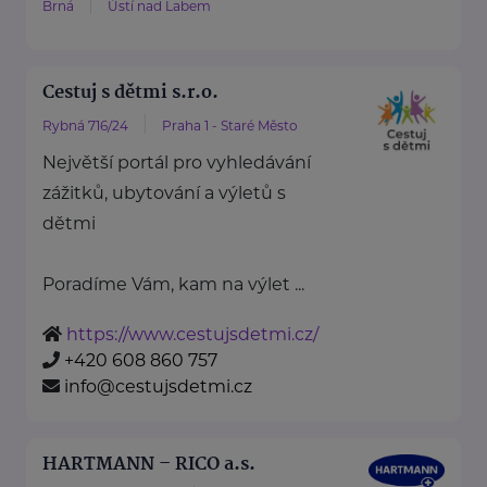
Brná
Ústí nad Labem
Cestuj s dětmi s.r.o.
Rybná 716/24
Praha 1 - Staré Město
Největší portál pro vyhledávání
zážitků, ubytování a výletů s
dětmi
Poradíme Vám, kam na výlet ...
https://www.cestujsdetmi.cz/
+420 608 860 757
info@cestujsdetmi.cz
HARTMANN – RICO a.s.