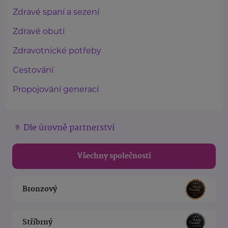
Zdravé spaní a sezení
Zdravé obutí
Zdravotnické potřeby
Cestování
Propojování generací
Dle úrovně partnerství
Všechny společnosti
Bronzový
Stříbrný