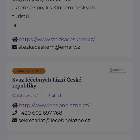
, kteří se spojili s Klubem českých
turistů
a ...
https://www.stezkaceskem.cz/
stezkaceskem@email.cz
Bronzový partner
Svaz léčebných lázní České
republiky
Opletalova 27
Praha 1
http://www.lecebnelazne.cz/
+420 602 697 768
sekretariat@lecebnelazne.cz