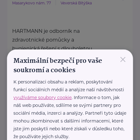
Masarykovo nám. 77
Veverská Bítýška
HARTMANN je odborník na
zdravotnické pomůcky a
hygienická řešení s dlouholetou
×
tradicí.
Maximální bezpečí pro vaše
Zaměřuje ...
soukromí a cookies
K personalizaci obsahu a reklam, poskytování
https://hartmanndirect.com/cs-cz
funkcí sociálních médií a analýze naší návštěvnosti
+420 800 100 150
využíváme soubory cookie
. Informace o tom, jak
info@hartmanndirect.cz
náš web používáte, sdílíme se svými partnery pro
sociální média, inzerci a analýzy. Partneři tyto údaje
mohou zkombinovat s dalšími informacemi, které
IveRia - TRAVEL s.r.o.
jste jim poskytli nebo které získali v důsledku toho,
Mírové
Ústí nad Labem - Ústí nad Labem-
že používáte jejich služby.