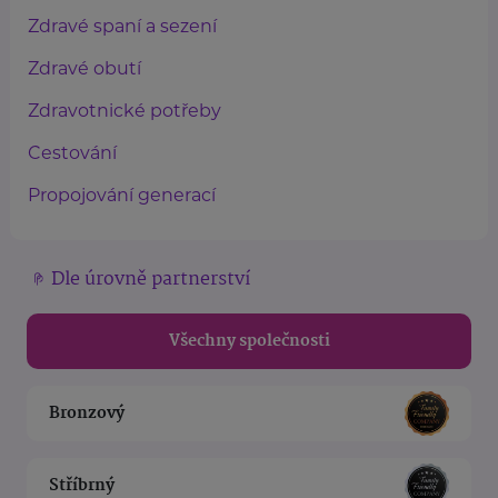
Zdravé spaní a sezení
Zdravé obutí
Zdravotnické potřeby
Cestování
Propojování generací
Dle úrovně partnerství
Všechny společnosti
Bronzový
Stříbrný