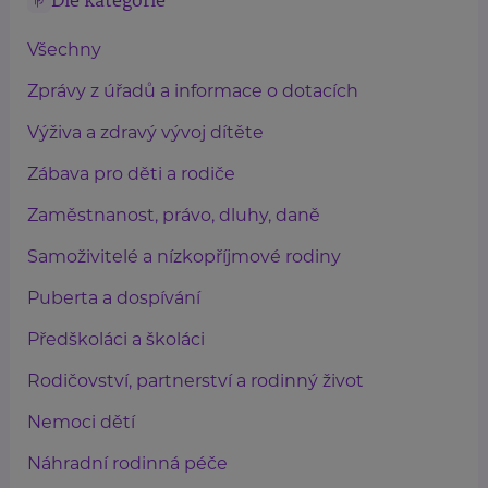
Dle kategorie
Všechny
Zprávy z úřadů a informace o dotacích
Výživa a zdravý vývoj dítěte
Zábava pro děti a rodiče
Zaměstnanost, právo, dluhy, daně
Samoživitelé a nízkopříjmové rodiny
Puberta a dospívání
Předškoláci a školáci
Rodičovství, partnerství a rodinný život
Nemoci dětí
Náhradní rodinná péče