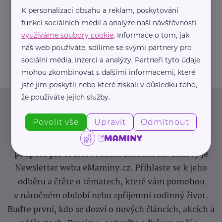
K personalizaci obsahu a reklam, poskytování
https://hartmanndirect.com/cs-cz
funkcí sociálních médií a analýze naší návštěvnosti
+420 800 100 150
využíváme soubory cookie
. Informace o tom, jak
info@hartmanndirect.cz
náš web používáte, sdílíme se svými partnery pro
sociální média, inzerci a analýzy. Partneři tyto údaje
mohou zkombinovat s dalšími informacemi, které
jste jim poskytli nebo které získali v důsledku toho,
že používáte jejich služby.
Newsletter
Povolit vše
Upravit
Odmítnout
Pravidelný přísun novinek, inspirace na každý den,
podpora pro rodiče i sdílení zkušeností. Takový je
Newsletter webu eMaminy.cz. Přihlaste se k jeho
odběru a čtěte o tématech, které vám pomohou
v náročném období nebo zpříjemní rodinný život.
Buďte první, kdo se dozví o nových článcích, akcích a