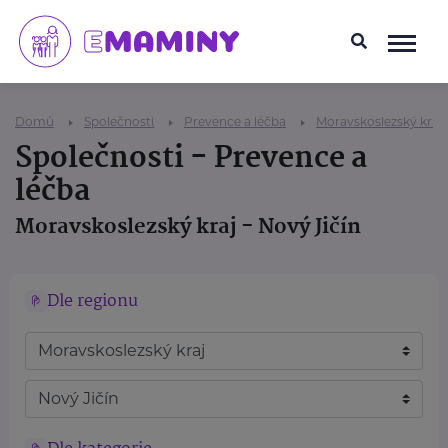
Domů
Společnosti
Prevence a léčba
Moravskoslezský kraj
Společnosti - Prevence a
léčba
Moravskoslezský kraj - Nový Jičín
Dle regionu