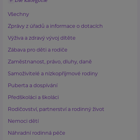
Dle kategorie
Všechny
Zprávy z úřadů a informace o dotacích
Výživa a zdravý vývoj dítěte
Zábava pro děti a rodiče
Zaměstnanost, právo, dluhy, daně
Samoživitelé a nízkopříjmové rodiny
Puberta a dospívání
Předškoláci a školáci
Rodičovství, partnerství a rodinný život
Nemoci dětí
Náhradní rodinná péče