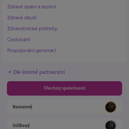
Zdravé spaní a sezení
Zdravé obutí
Zdravotnické potřeby
Cestování
Propojování generací
Dle úrovně partnerství
Všechny společnosti
Bronzový
Stříbrný