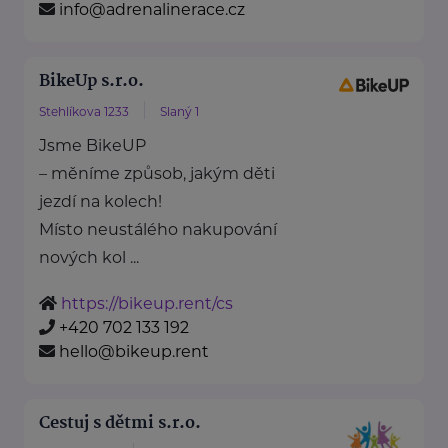
info@adrenalinerace.cz
BikeUp s.r.o.
Stehlíkova 1233
Slaný 1
Jsme BikeUP
– měníme způsob, jakým děti
jezdí na kolech!
Místo neustálého nakupování
nových kol ...
https://bikeup.rent/cs
+420 702 133 192
hello@bikeup.rent
Cestuj s dětmi s.r.o.