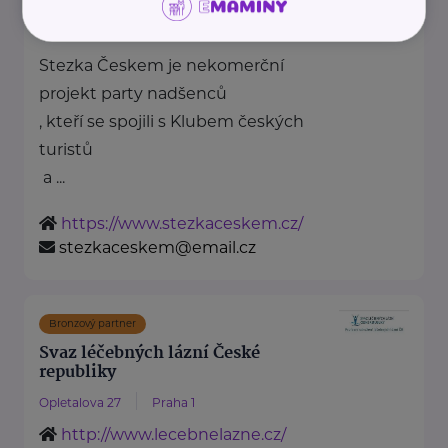
STEZKA ČESKEM, Z.S.
Kolmá 1172/8
Plzeň - Doubravka
Stezka Českem je nekomerční
projekt party nadšenců
, kteří se spojili s Klubem českých
turistů
a ...
https://www.stezkaceskem.cz/
stezkaceskem@email.cz
Bronzový partner
Svaz léčebných lázní České
republiky
Opletalova 27
Praha 1
http://www.lecebnelazne.cz/