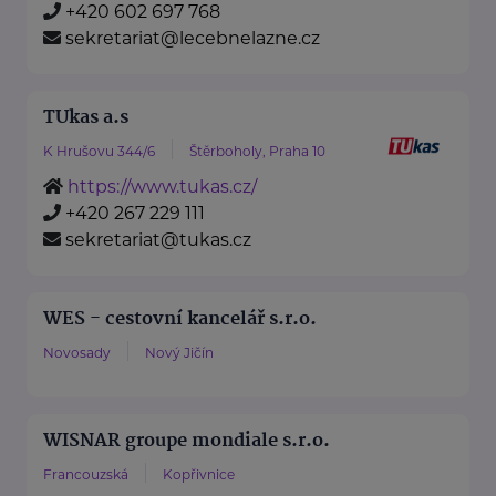
+420 602 697 768
sekretariat@lecebnelazne.cz
TUkas a.s
K Hrušovu 344/6
Štěrboholy, Praha 10
https://www.tukas.cz/
+420 267 229 111
sekretariat@tukas.cz
WES - cestovní kancelář s.r.o.
Novosady
Nový Jičín
WISNAR groupe mondiale s.r.o.
Francouzská
Kopřivnice