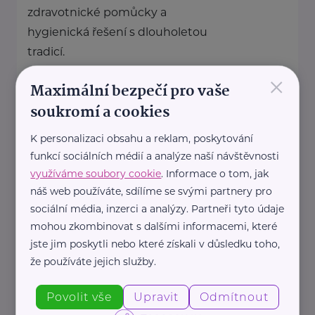
zdravotnické pomůcky a
hygienická řešení s dlouholetou
tradicí.
Zaměřuje ...
×
Maximální bezpečí pro vaše
soukromí a cookies
https://hartmanndirect.com/cs-cz
+420 800 100 150
K personalizaci obsahu a reklam, poskytování
info@hartmanndirect.cz
funkcí sociálních médií a analýze naší návštěvnosti
využíváme soubory cookie
. Informace o tom, jak
náš web používáte, sdílíme se svými partnery pro
Ministerstvo zahraničních věcí ČR
sociální média, inzerci a analýzy. Partneři tyto údaje
mohou zkombinovat s dalšími informacemi, které
Loretánské náměstí 5
Praha 1 – Hradčany
jste jim poskytli nebo které získali v důsledku toho,
https://www.mzv.cz/
že používáte jejich služby.
+420 222 264 222
Povolit vše
Upravit
Odmítnout