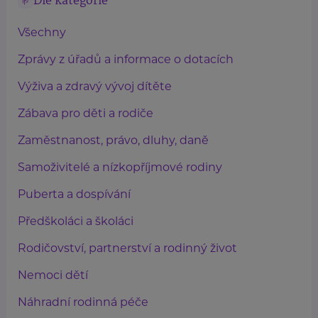
Dle kategorie
Všechny
Zprávy z úřadů a informace o dotacích
Výživa a zdravý vývoj dítěte
Zábava pro děti a rodiče
Zaměstnanost, právo, dluhy, daně
Samoživitelé a nízkopříjmové rodiny
Puberta a dospívání
Předškoláci a školáci
Rodičovství, partnerství a rodinný život
Nemoci dětí
Náhradní rodinná péče