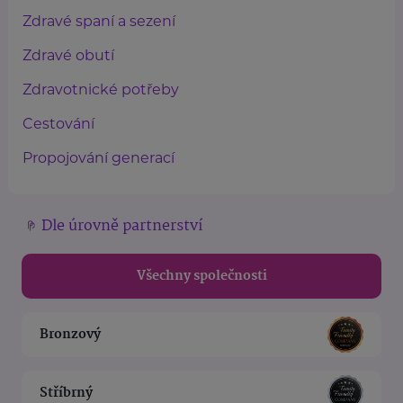
Zdravé spaní a sezení
Zdravé obutí
Zdravotnické potřeby
Cestování
Propojování generací
Dle úrovně partnerství
Všechny společnosti
Bronzový
Stříbrný