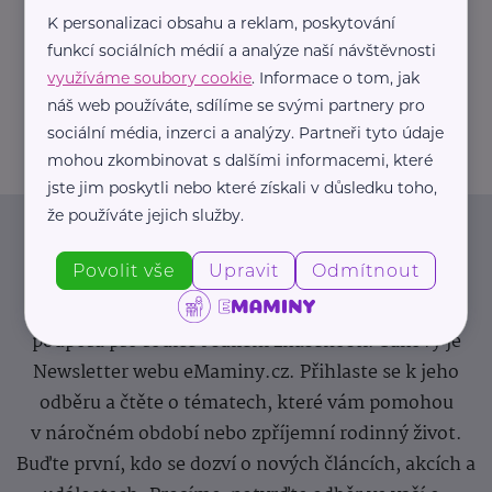
K personalizaci obsahu a reklam, poskytování
https://hartmanndirect.com/cs-cz
funkcí sociálních médií a analýze naší návštěvnosti
+420 800 100 150
využíváme soubory cookie
. Informace o tom, jak
info@hartmanndirect.cz
náš web používáte, sdílíme se svými partnery pro
sociální média, inzerci a analýzy. Partneři tyto údaje
mohou zkombinovat s dalšími informacemi, které
jste jim poskytli nebo které získali v důsledku toho,
že používáte jejich služby.
Newsletter
Povolit vše
Upravit
Odmítnout
Pravidelný přísun novinek, inspirace na každý den,
podpora pro rodiče i sdílení zkušeností. Takový je
Newsletter webu eMaminy.cz. Přihlaste se k jeho
odběru a čtěte o tématech, které vám pomohou
v náročném období nebo zpříjemní rodinný život.
Buďte první, kdo se dozví o nových článcích, akcích a