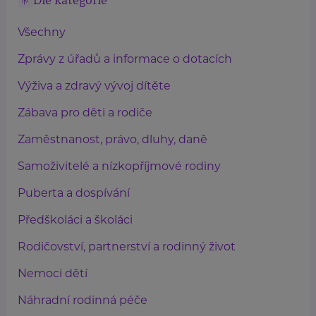
Dle kategorie
Všechny
Zprávy z úřadů a informace o dotacích
Výživa a zdravý vývoj dítěte
Zábava pro děti a rodiče
Zaměstnanost, právo, dluhy, daně
Samoživitelé a nízkopříjmové rodiny
Puberta a dospívání
Předškoláci a školáci
Rodičovství, partnerství a rodinný život
Nemoci dětí
Náhradní rodinná péče