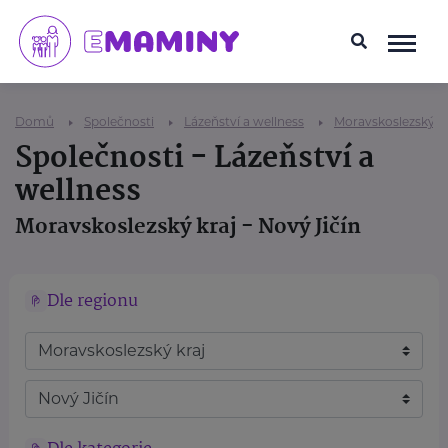
Domů
Společnosti
Lázeňství a wellness
Moravskoslezský kr
Společnosti - Lázeňství a
wellness
Moravskoslezský kraj - Nový Jičín
Dle regionu