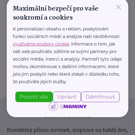
×
https://hartmanndirect.com/cs-cz
Maximální bezpečí pro vaše
+420 800 100 150
soukromí a cookies
info@hartmanndirect.cz
K personalizaci obsahu a reklam, poskytování
Ministerstvo zdravotnictví ČR
funkcí sociálních médií a analýze naší návštěvnosti
využíváme soubory cookie
. Informace o tom, jak
Palackého náměstí 375/4
Praha 2
náš web používáte, sdílíme se svými partnery pro
https://www.mzcr.cz/
sociální média, inzerci a analýzy. Partneři tyto údaje
+420 224 971 111
mohou zkombinovat s dalšími informacemi, které
mzcr@mzcr.cz
jste jim poskytli nebo které získali v důsledku toho,
že používáte jejich služby.
Povolit vše
Upravit
Odmítnout
Newsletter
Pravidelný přísun novinek, inspirace na každý den,