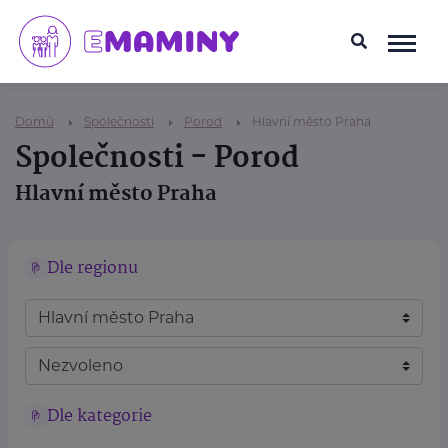
Domů
Společnosti
Porod
Hlavní město Praha
Společnosti - Porod
Hlavní město Praha
Dle regionu
Dle kategorie