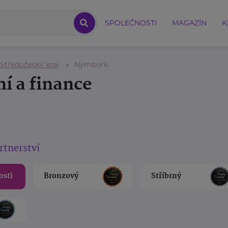
SPOLEČNOSTI
MAGAZÍN
K
Středočeský kraj
Nymburk
ní a finance
rtnerství
osti
Bronzový
Stříbrný