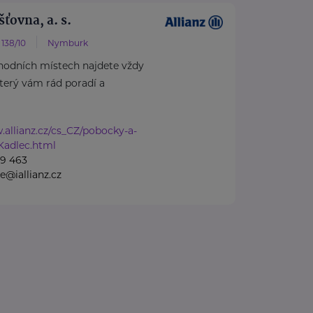
šťovna, a. s.
 138/10
Nymburk
hodních místech najdete vždy
který vám rád poradí a
.allianz.cz/cs_CZ/pobocky-a-
Kadlec.html
09 463
e@iallianz.cz