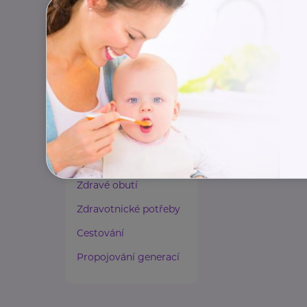
Paliativní péče
Rady a tipy
Harmonie duše a těla
Zaměstnávání osob ze
zdravotním
postižením
Lázeňství a wellness
Zdravé spaní a sezení
Zdravé obutí
Zdravotnické potřeby
Cestování
Propojování generací