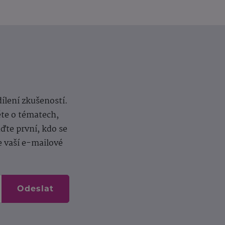
dílení zkušeností.
ěte o tématech,
te první, kdo se
e vaší e-mailové
Odeslat