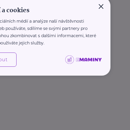
×
 a cookies
ciálních médií a analýze naší návštěvnosti
eb používáte, sdílíme se svými partnery pro
 mohou zkombinovat s dalšími informacemi, které
oužíváte jejich služby.
out