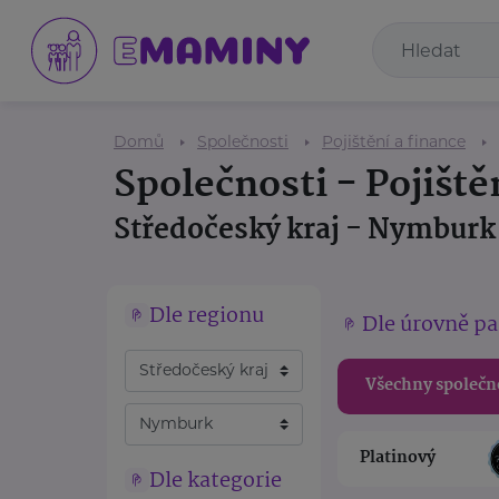
Domů
Společnosti
Pojištění a finance
Společnosti - Pojiště
Středočeský kraj - Nymburk
Dle regionu
Dle úrovně pa
Všechny společn
Platinový
Dle kategorie