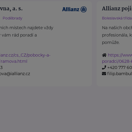
vna, a. s.
Allianz poji
Poděbrady
Boleslavská třída
ních místech najdete vždy
Na našich obc
ý vám rád poradí a
profesionála, 
pomůže.
ianz.cz/cs_CZ/pobocky-a-
https://www
framova.html
poradci/0628-
83
+420 777 6
ova@iallianz.cz
filip.bambul