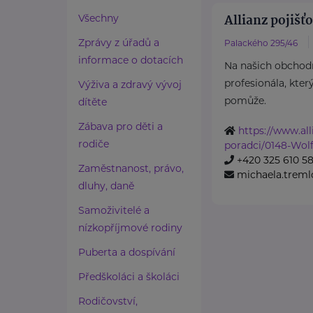
Allianz pojišťo
Všechny
Zprávy z úřadů a
Palackého 295/46
informace o dotacích
Na našich obchod
profesionála, kter
Výživa a zdravý vývoj
pomůže.
dítěte
Zábava pro děti a
https://www.all
rodiče
poradci/0148-Wol
+420 325 610 5
Zaměstnanost, právo,
michaela.treml
dluhy, daně
Samoživitelé a
nízkopříjmové rodiny
Puberta a dospívání
Předškoláci a školáci
Rodičovství,