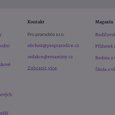
Kontakt
Magazín
y
Rodičovsk
Pro prarodiče s.r.o.
obchod@proprarodice.cz
hodní
Přídavek 
redakce@emaminy.cz
Rodina a 
skové
Zobrazit více
Škola a v
bových
těží