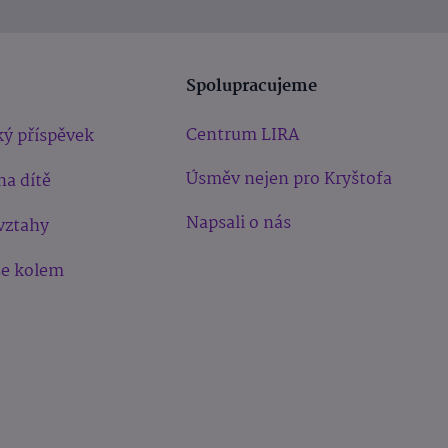
Spolupracujeme
Centrum LIRA
ý příspěvek
Úsměv nejen pro Kryštofa
na dítě
Napsali o nás
vztahy
še kolem