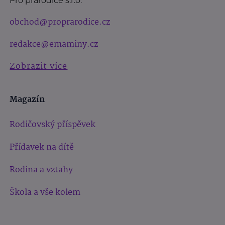
Pro prarodiče s.r.o.
obchod@proprarodice.cz
redakce@emaminy.cz
Zobrazit více
Magazín
Rodičovský příspěvek
Přídavek na dítě
Rodina a vztahy
Škola a vše kolem