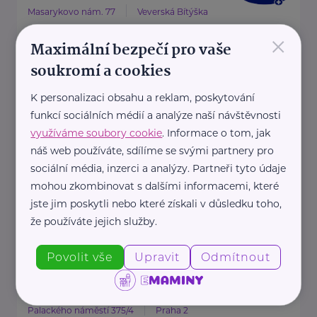
Masarykovo nám. 77
Veverská Bítýška
×
Maximální bezpečí pro vaše
soukromí a cookies
HARTMANN je odborník na
zdravotnické pomůcky a
K personalizaci obsahu a reklam, poskytování
hygienická řešení s dlouholetou
funkcí sociálních médií a analýze naší návštěvnosti
využíváme soubory cookie
. Informace o tom, jak
tradicí.
náš web používáte, sdílíme se svými partnery pro
Zaměřuje ...
sociální média, inzerci a analýzy. Partneři tyto údaje
mohou zkombinovat s dalšími informacemi, které
jste jim poskytli nebo které získali v důsledku toho,
https://hartmanndirect.com/cs-cz
+420 800 100 150
že používáte jejich služby.
info@hartmanndirect.cz
Povolit vše
Upravit
Odmítnout
Ministerstvo zdravotnictví ČR
Palackého náměstí 375/4
Praha 2