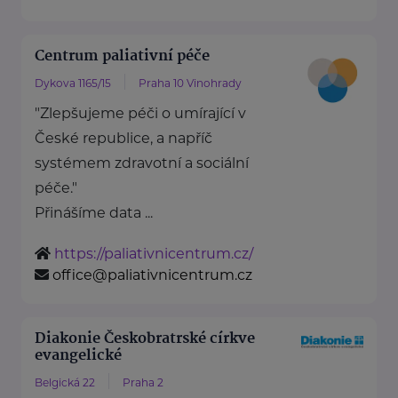
Centrum paliativní péče
Dykova 1165/15
Praha 10 Vinohrady
"Zlepšujeme péči o umírající v
České republice, a napříč
systémem zdravotní a sociální
péče."
Přinášíme data ...
https://paliativnicentrum.cz/
office@paliativnicentrum.cz
Diakonie Českobratrské církve
evangelické
Belgická 22
Praha 2