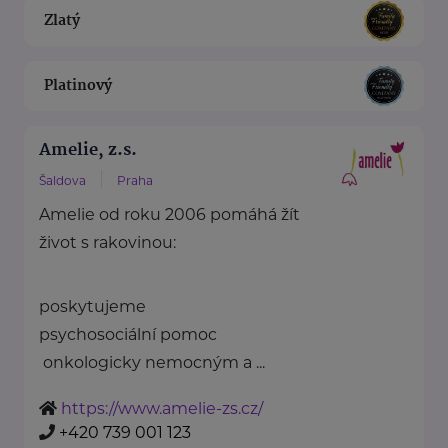
Zlatý
Platinový
Amelie, z.s.
Šaldova
Praha
Amelie od roku 2006 pomáhá žít
život s rakovinou:
poskytujeme
psychosociální pomoc
onkologicky nemocným a ...
https://www.amelie-zs.cz/
+420 739 001 123