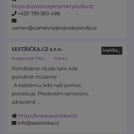
https://usmevnejenprokrystofa.cz/
+420 739 360 498
usmev@usmevnejenprokrystofa.cz
SESTŘIČKA.CZ s.r.o.
Budějovická 778/3
Praha 4
Pomáháme všude tam, kde
pomáhat můžeme
. A každému, kdo naši pomoc
potřebuje. Především seniorům,
zdravotně ...
https://www.sestricka.cz/
info@sestricka.cz