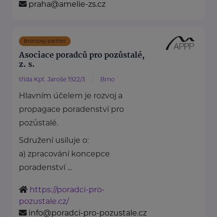
praha@amelie-zs.cz
Bronzový partner
Asociace poradců pro pozůstalé,
z. s.
třída Kpt. Jaroše 1922/3
Brno
Hlavním účelem je rozvoj a
propagace poradenství pro
pozůstalé.
Sdružení usiluje o:
a) zpracování koncepce
poradenství ...
https://poradci-pro-
pozustale.cz/
info@poradci-pro-pozustale.cz