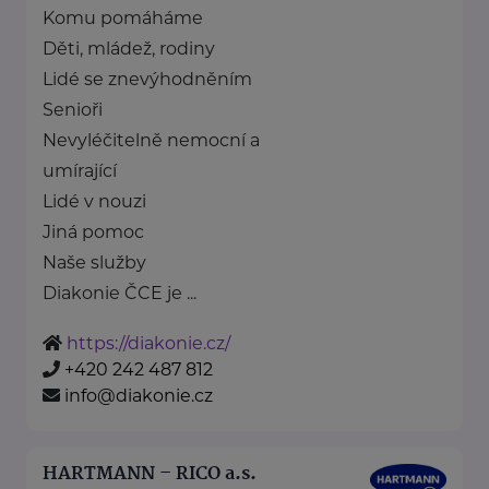
Komu pomáháme
Děti, mládež, rodiny
Lidé se znevýhodněním
Senioři
Nevyléčitelně nemocní a
umírající
Lidé v nouzi
Jiná pomoc
Naše služby
Diakonie ČCE je ...
https://diakonie.cz/
+420 242 487 812
info@diakonie.cz
HARTMANN – RICO a.s.