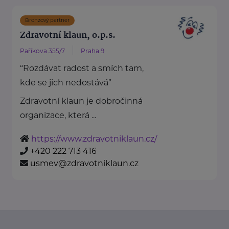
Bronzový partner
Zdravotní klaun, o.p.s.
Paříkova 355/7
Praha 9
“Rozdávat radost a smích tam,
kde se jich nedostává”
Zdravotní klaun je dobročinná
organizace, která ...
https://www.zdravotniklaun.cz/
+420 222 713 416
usmev@zdravotniklaun.cz