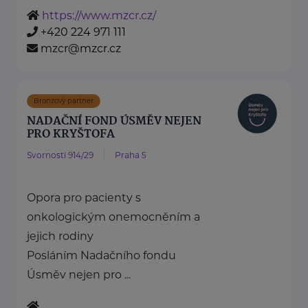
https://www.mzcr.cz/
+420 224 971 111
mzcr@mzcr.cz
Bronzový partner
NADAČNÍ FOND ÚSMĚV NEJEN
PRO KRYŠTOFA
Svornosti 914/29
Praha 5
Opora pro pacienty s
onkologickým onemocněním a
jejich rodiny
Posláním Nadačního fondu
Úsměv nejen pro ...