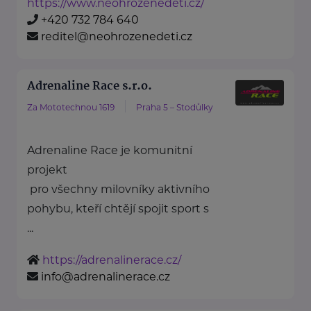
https://www.neohrozenedeti.cz/
+420 732 784 640
reditel@neohrozenedeti.cz
Adrenaline Race s.r.o.
Za Mototechnou 1619
Praha 5 – Stodůlky
Adrenaline Race je komunitní
projekt
pro všechny milovníky aktivního
pohybu, kteří chtějí spojit sport s
...
https://adrenalinerace.cz/
info@adrenalinerace.cz