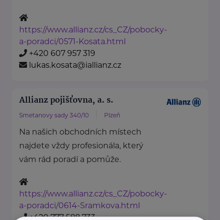
https://www.allianz.cz/cs_CZ/pobocky-
a-poradci/0571-Kosata.html
+420 607 957 319
lukas.kosata@iallianz.cz
Allianz pojišťovna, a. s.
Smetanovy sady 340/10
Plzeň
Na našich obchodních místech
najdete vždy profesionála, který
vám rád poradí a pomůže.
https://www.allianz.cz/cs_CZ/pobocky-
a-poradci/0614-Sramkova.html
+420 777 588 733