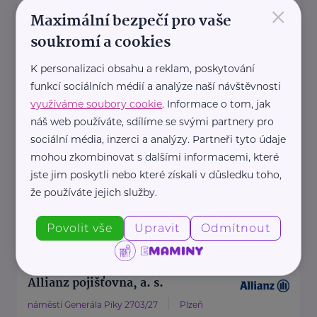
×
jindriska.sramkova@iallianz.cz
Maximální bezpečí pro vaše
soukromí a cookies
Allianz pojišťovna, a. s.
K personalizaci obsahu a reklam, poskytování
funkcí sociálních médií a analýze naší návštěvnosti
Jagellonská 270/24
Plzeň
využíváme soubory cookie
. Informace o tom, jak
Na našich obchodních místech
náš web používáte, sdílíme se svými partnery pro
najdete vždy profesionála, který
sociální média, inzerci a analýzy. Partneři tyto údaje
vám rád poradí a pomůže.
mohou zkombinovat s dalšími informacemi, které
jste jim poskytli nebo které získali v důsledku toho,
že používáte jejich služby.
https://www.allianz.cz/cs_CZ/pobocky-
a-poradci/0655-Kosatova.html
Povolit vše
Upravit
Odmítnout
zdenka.kosatova@iallianz.cz
Allianz pojišťovna, a. s.
náměstí Generála Píky 2703/27
Plzeň