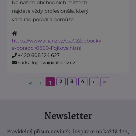
Na našich obchodních místech
najdete vždy profesionála, který
vám rád poradí a pomůže.
https://www.allianz.cz/cs_CZ/pobocky-
a-poradci/0860-Fojtova.html
+420 608 124 627
sarka.fojtova@iallianz.cz
2
3
4
›
»
«
‹
1
Newsletter
Pravidelný přísun novinek, inspirace na každý den,