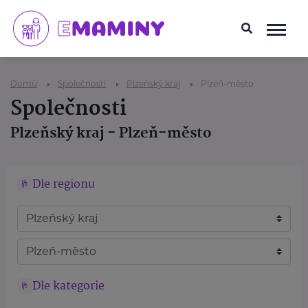
Domů
Společnosti
Plzeňský kraj
Plzeň-město
Společnosti
Plzeňský kraj - Plzeň-město
Dle regionu
Dle kategorie