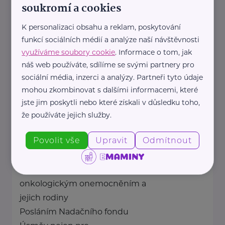
soukromí a cookies
zdraví dětí ...
K personalizaci obsahu a reklam, poskytování
https://spolusodvahou.org/cz/
funkcí sociálních médií a analýze naší návštěvnosti
+420 725 565 273
využíváme soubory cookie
. Informace o tom, jak
info@spolusodvahou.cz
náš web používáte, sdílíme se svými partnery pro
sociální média, inzerci a analýzy. Partneři tyto údaje
mohou zkombinovat s dalšími informacemi, které
Bronzový partner
jste jim poskytli nebo které získali v důsledku toho,
NADAČNÍ FOND ÚSMĚV NEJEN
že používáte jejich služby.
PRO KRYŠTOFA
Svornosti 914/29
Praha 5
Povolit vše
Upravit
Odmítnout
Opora pro pacienty s
onkologickým onemocněním a
jejich rodiny
Posláním Nadačního fondu