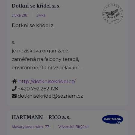
Dotkni se křídel z.s.
Jívka 216
Jívka
Dotkni se křídel z.
s.
je nezisková organizace
zaměřená na falcony terapii,
environmentální vzdělávání ...
http://dotknisekridel.cz/
+420 792 262 128
dotknisekridel@seznam.cz
HARTMANN – RICO a.s.
Masarykovo nám. 77
Veverská Bítýška