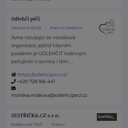
Odlehči péči
Sasanková 106 00
Praha 10 Záběhlice
Jsme rozvíjející se nezisková
organizace, jejímž hlavním
posláním je ODLEHČIT rodinným
pečujícím o seniory i těm, ...
https://odlehcipeci.cz/
+420 728 166 441
monika.vrnakova@odlehcipeci.cz
SESTŘIČKA.CZ s.r.o.
Budějovická 778/3
Praha 4