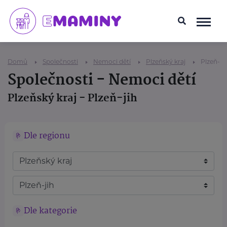
Domů
Společnosti
Nemoci dětí
Plzeňský kraj
Plzeň-jih
Společnosti - Nemoci dětí
Plzeňský kraj - Plzeň-jih
Dle regionu
Dle kategorie