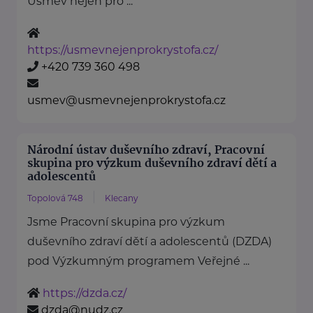
Úsměv nejen pro ...
https://usmevnejenprokrystofa.cz/
+420 739 360 498
usmev@usmevnejenprokrystofa.cz
Národní ústav duševního zdraví, Pracovní
skupina pro výzkum duševního zdraví dětí a
adolescentů
Topolová 748
Klecany
Jsme Pracovní skupina pro výzkum
duševního zdraví dětí a adolescentů (DZDA)
pod Výzkumným programem Veřejné ...
https://dzda.cz/
dzda@nudz.cz