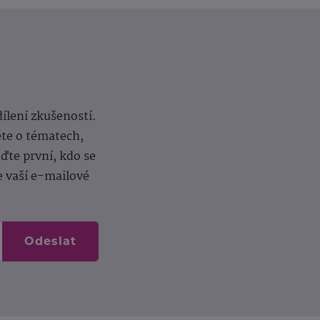
dílení zkušeností.
ěte o tématech,
te první, kdo se
e vaší e-mailové
Odeslat