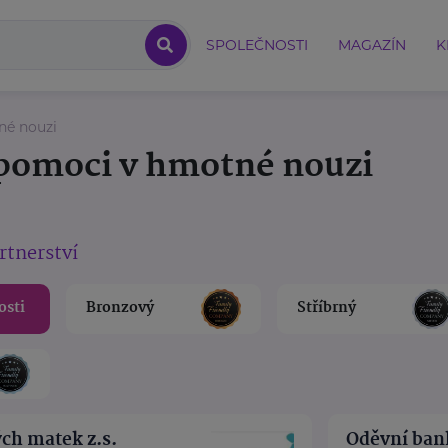
SPOLEČNOSTI
MAGAZÍN
K
né nouzi
 pomoci v hmotné nouzi
rtnerství
osti
Bronzový
Stříbrný
ch matek z.s.
Oděvní bank