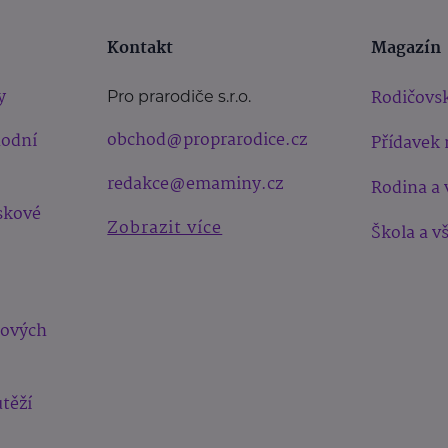
Kontakt
Magazín
y
Rodičovsk
Pro prarodiče s.r.o.
obchod@proprarodice.cz
hodní
Přídavek 
redakce@emaminy.cz
Rodina a 
skové
Zobrazit více
Škola a v
bových
těží