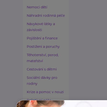
Nemoci dětí
Náhradní rodinná péče
Návykové látky a
závislosti
Pojištění a finance
Postižení a poruchy
Těhotenství, porod,
mateřství
Cestování s dětmi
Sociální dávky pro
rodiny
Krize a pomoc v nouzi
Paliativní péče