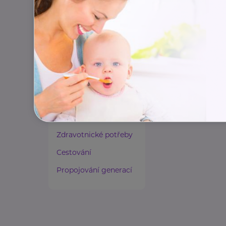
Rady a tipy
Harmonie duše a těla
Zaměstnávání osob ze
zdravotním
postižením
Lázeňství a wellness
Zdravé spaní a sezení
Zdravé obutí
Zdravotnické potřeby
Cestování
Propojování generací