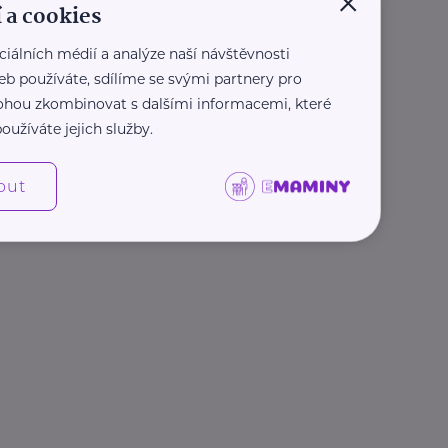
×
 a cookies
ciálních médií a analýze naší návštěvnosti
eb používáte, sdílíme se svými partnery pro
 mohou zkombinovat s dalšími informacemi, které
oužíváte jejich služby.
out