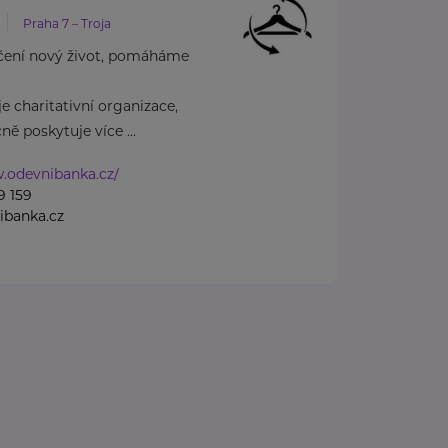
Praha 7 – Troja
čení nový život, pomáháme
e charitativní organizace,
ě poskytuje více ...
.odevnibanka.cz/
9 159
ibanka.cz