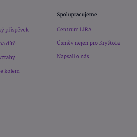
Spolupracujeme
Centrum LIRA
ý příspěvek
Úsměv nejen pro Kryštofa
na dítě
Napsali o nás
vztahy
še kolem