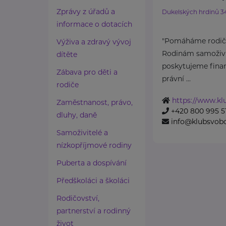
Zprávy z úřadů a
Dukelských hrdinů 3
informace o dotacích
"Pomáháme rodičů
Výživa a zdravý vývoj
Rodinám samoživit
dítěte
poskytujeme finan
Zábava pro děti a
právní ...
rodiče
https://www.k
Zaměstnanost, právo,
+420 800 995 5
dluhy, daně
info@klubsvob
Samoživitelé a
nízkopříjmové rodiny
Puberta a dospívání
Předškoláci a školáci
Rodičovství,
partnerství a rodinný
život