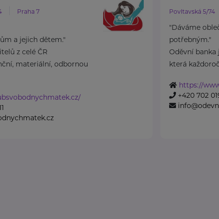
4
Praha 7
Povltavská 5/74
"Dáváme oble
m a jejich dětem."
potřebným."
elů z celé ČR
Oděvní banka j
ční, materiální, odbornou
která každoročn
https://www
+420 702 01
lubsvobodnychmatek.cz/
info@odevn
11
odnychmatek.cz