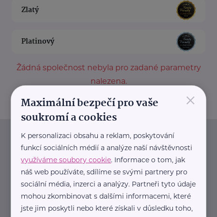
Zlatý
Platinový
Žádná společnost nebyla pro zadané parametry
nalezena.
×
Maximální bezpečí pro vaše
soukromí a cookies
K personalizaci obsahu a reklam, poskytování
Newsletter
funkcí sociálních médií a analýze naší návštěvnosti
využíváme soubory cookie
. Informace o tom, jak
Pravidelný přísun novinek, inspirace na každý den,
náš web používáte, sdílíme se svými partnery pro
podpora pro rodiče i sdílení zkušeností. Takový je
sociální média, inzerci a analýzy. Partneři tyto údaje
Newsletter webu eMaminy.cz. Přihlaste se k jeho
mohou zkombinovat s dalšími informacemi, které
jste jim poskytli nebo které získali v důsledku toho,
odběru a čtěte o tématech, které vám pomohou