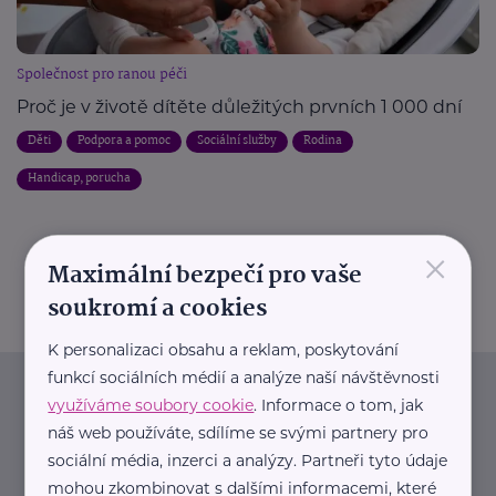
Společnost pro ranou péči
Proč je v životě dítěte důležitých prvních 1 000 dní
Děti
Podpora a pomoc
Sociální služby
Rodina
Handicap, porucha
×
Maximální bezpečí pro vaše
soukromí a cookies
K personalizaci obsahu a reklam, poskytování
funkcí sociálních médií a analýze naší návštěvnosti
Newsletter
využíváme soubory cookie
. Informace o tom, jak
náš web používáte, sdílíme se svými partnery pro
sociální média, inzerci a analýzy. Partneři tyto údaje
Pravidelný přísun novinek, inspirace na každý den,
mohou zkombinovat s dalšími informacemi, které