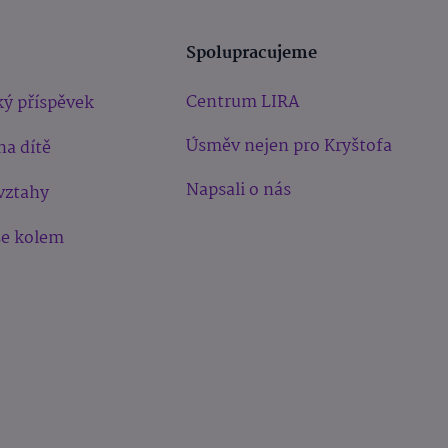
Spolupracujeme
Centrum LIRA
ý příspěvek
Úsměv nejen pro Kryštofa
na dítě
Napsali o nás
vztahy
še kolem