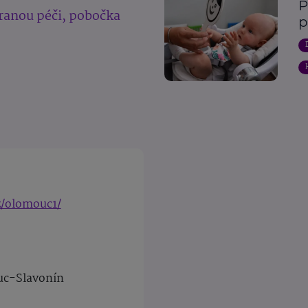
P
ranou péči, pobočka
p
z/olomouc1/
uc-Slavonín