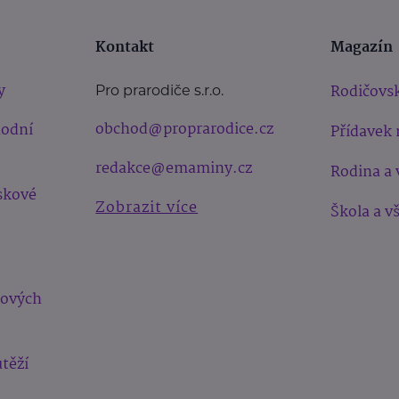
Kontakt
Magazín
y
Rodičovsk
Pro prarodiče s.r.o.
obchod@proprarodice.cz
hodní
Přídavek 
redakce@emaminy.cz
Rodina a 
skové
Zobrazit více
Škola a v
bových
těží