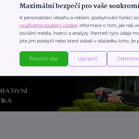
Maximální bezpečí pro vaše soukromí
K personalizaci obsahu a reklam, poskytování funkcí so
využíváme soubory cookie
. Informace o tom, jak náš w
sociální média, inzerci a analýzy. Partneři tyto údaje
jste jim poskytli nebo které získali v důsledku toho, že p
Povolit vše
Upravit
Odmítn