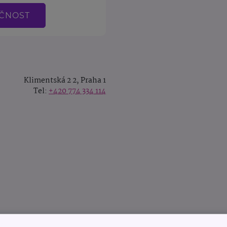
EČNOST
Klimentská 2 2, Praha 1
Tel:
+420 774 334 114