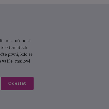
dílení zkušeností.
ěte o tématech,
te první, kdo se
e vaší e-mailové
Odeslat