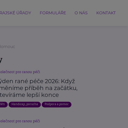
RAJSKÉ ÚŘADY
FORMULÁŘE
O NÁS
KONTAKT
 Olomouc
y
olečnost pro ranou péči
ýden rané péče 2026: Když
měníme příběh na začátku,
tevíráme lepší konce
Děti
Handicap, porucha
Podpora a pomoc
olečnost pro ranou péči