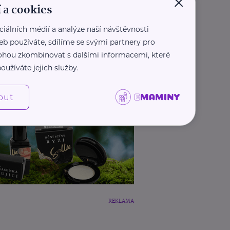
×
 a cookies
ciálních médií a analýze naší návštěvnosti
eb používáte, sdílíme se svými partnery pro
 mohou zkombinovat s dalšími informacemi, které
oužíváte jejich služby.
out
REKLAMA