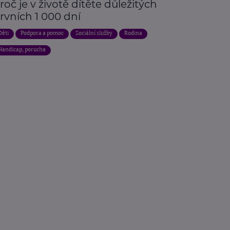
roč je v životě dítěte důležitých
rvních 1 000 dní
Děti
Podpora a pomoc
Sociální služby
Rodina
Handicap, porucha