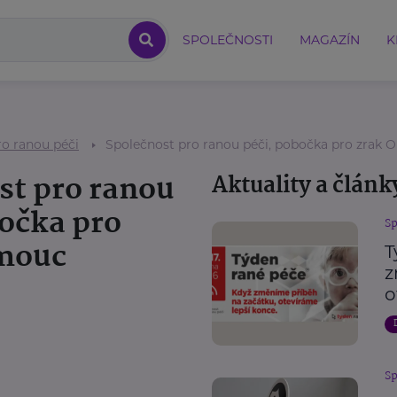
SPOLEČNOSTI
MAGAZÍN
K
ro ranou péči
Společnost pro ranou péči, pobočka pro zrak
st pro ranou
Aktuality a článk
bočka pro
Sp
mouc
T
z
o
Sp