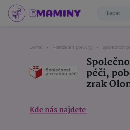
Domů
Postižení a poruchy
Společnost p
Společno
péči, po
zrak Olo
Kde nás najdete