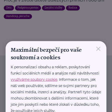
Proč je v životě dítěte důležitých prvních 1 000 dní
Děti
Podpora a pomoc
Sociální služby
Rodina
Handicap, porucha
×
Maximální bezpečí pro vaše
soukromí a cookies
Newsletter
K personalizaci obsahu a reklam, poskytování
funkcí sociálních médií a analýze naší návštěvnosti
využíváme soubory cookie
. Informace o tom, jak
Pravidelný přísun novinek, inspirace na každý den,
náš web používáte, sdílíme se svými partnery pro
podpora pro rodiče i sdílení zkušeností. Takový je
sociální média, inzerci a analýzy. Partneři tyto údaje
Newsletter webu eMaminy.cz. Přihlaste se k jeho
mohou zkombinovat s dalšími informacemi, které
odběru a čtěte o tématech, které vám pomohou
jste jim poskytli nebo které získali v důsledku toho,
v náročném období nebo zpříjemní rodinný život.
že používáte jejich služby.