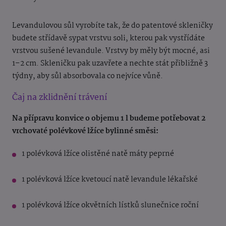
Levandulovou sůl vyrobíte tak, že do patentové skleničky
budete střídavě sypat vrstvu soli, kterou pak vystřídáte
vrstvou sušené levandule. Vrstvy by měly být mocné, asi
1–2 cm. Skleničku pak uzavřete a nechte stát přibližně 3
týdny, aby sůl absorbovala co nejvíce vůně.
Čaj na zklidnění trávení
Na přípravu konvice o objemu 1 l budeme potřebovat 2
vrchovaté polévkové lžíce bylinné směsi:
1 polévková lžíce olistěné natě máty peprné
1 polévková lžíce kvetoucí natě levandule lékařské
1 polévková lžíce okvětních lístků slunečnice roční