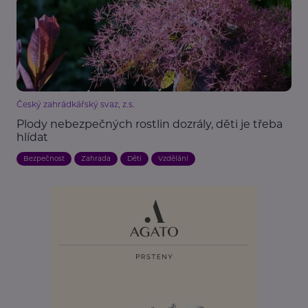
Český zahrádkářský svaz, z.s.
Plody nebezpečných rostlin dozrály, děti je třeba
hlídat
Bezpečnost
Zahrada
Děti
Vzdělání