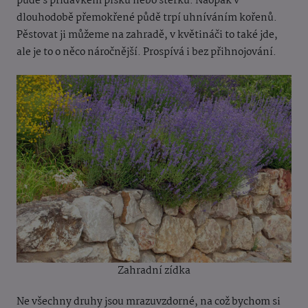
půdě s přídavkem písku nebo štěrku. Naopak v
dlouhodobě přemokřené půdě trpí uhníváním kořenů.
Pěstovat ji můžeme na zahradě, v květináči to také jde,
ale je to o něco náročnější. Prospívá i bez přihnojování.
Zahradní zídka
Ne všechny druhy jsou mrazuvzdorné, na což bychom si