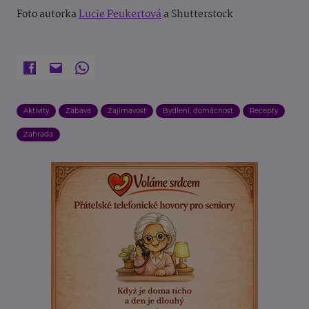
Foto autorka
Lucie Peukertová
a Shutterstock
Aktivity
Zábava
Zajímavost
Bydlení, domácnost
Recepty
Zahrada