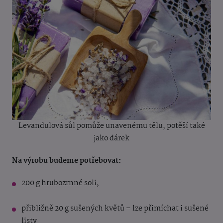
Levandulová sůl pomůže unavenému tělu, potěší také
jako dárek
Na výrobu budeme potřebovat:
200 g hrubozrnné soli,
přibližně 20 g sušených květů – lze přimíchat i sušené
listy