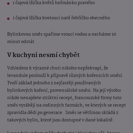
1 čajová lžička květů heřmánku pravého
1 čajová lžička kvetoucí natě řebříčku obecného
Bylinkovou směs spaříme vroucí vodou a necháme 10
minut odstát.
V kuchyni nesmí chybět
Vzhledem k výrazné chuti nikoho nepřekvapí, že
levandule poslouží k přípravě různých kořenicích směsí.
Tvoří základ jednoho z nejčastěji používaných
bylinkových koření, provensálské směsi. Na její výrobu
nikde nenajdete striktní recept, francouzské firmy tuto
směs vyrábějí na rodinných farmách, ve kterých se recept
zpravidla dědí po generace.
Směs se většinou skládá z
takových bylin, které jsou dostupné v dané lokalitě.