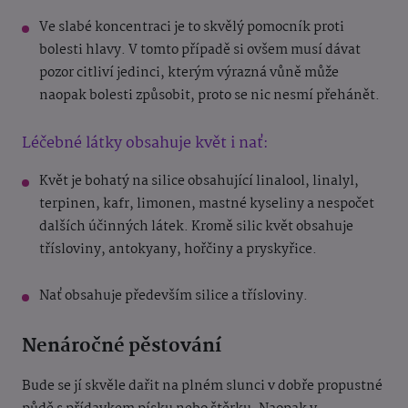
Ve slabé koncentraci je to skvělý pomocník proti
bolesti hlavy. V tomto případě si ovšem musí dávat
pozor citliví jedinci, kterým výrazná vůně může
naopak bolesti způsobit, proto se nic nesmí přehánět.
Léčebné látky obsahuje květ i nať:
Květ je bohatý na silice obsahující linalool, linalyl,
terpinen, kafr, limonen, mastné kyseliny a nespočet
dalších účinných látek. Kromě silic květ obsahuje
třísloviny, antokyany, hořčiny a pryskyřice.
Nať obsahuje především silice a třísloviny.
Nenáročné pěstování
Bude se jí skvěle dařit na plném slunci v dobře propustné