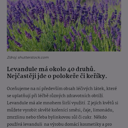
Zdroj: shutterstock.com
Levandule má okolo 40 druhů.
Nejčastěji jde o polokeře či keříky.
Oceňujeme na ní především obsah léčivých látek, které
se uplatňují při léčbě různých zdravotních obtíží.
Levandule má ale mnohem širší využití. Z jejích květů si
můžete vyrobit skvělé kořenící směsi, čaje, limonádu,
zmrzlinu nebo třeba bylinkovou sůl či cukr. Někdo
používá levanduli na výrobu domácí kosmetiky a pro