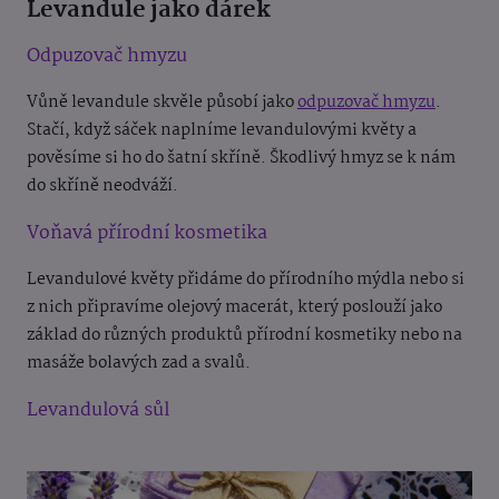
Levandule jako dárek
Odpuzovač hmyzu
Vůně levandule skvěle působí jako
odpuzovač hmyzu
.
Stačí, když sáček naplníme levandulovými květy a
pověsíme si ho do šatní skříně. Škodlivý hmyz se k nám
do skříně neodváží.
Voňavá přírodní kosmetika
Levandulové květy přidáme do přírodního mýdla nebo si
z nich připravíme olejový macerát, který poslouží jako
základ do různých produktů přírodní kosmetiky nebo na
masáže bolavých zad a svalů.
Levandulová sůl