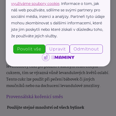
využíváme soubory cookie
. Informace o tom, jak
Výroba je snadná a zabere jen několik minut. V první
náš web používáte, sdílíme se svými partnery pro
řadě oberte ze stonků květy. Kvítky by měly být
sociální média, inzerci a analýzy. Partneři tyto údaje
perfektně usušené, aby se cukr neslepoval do hrudek.
mohou zkombinovat s dalšími informacemi, které
Cukr nasypte do kuchyňského mixéru a přisypte květy.
jste jim poskytli nebo které získali v důsledku toho,
Směs pečlivě promixujte až do té doby, než se květy
že používáte jejich služby.
rozmělní společně s cukrem na jemný písek.
Povolit vše
Upravit
Odmítnout
Množství levandulových květů si můžete dle potřeby
upravit. Pokud je i toto množství velké, pak lze
levandulový cukr při použití v kuchyni ředit čistým
cukrem, tím se výrazná vůně levandulových květů oslabí.
Tento cukr lze použít při pečení bábovek či jiných
moučníků nebo na dochucení levandulové zmrzliny.
Provensálská kořenicí směs
Použijte stejné množství od všech bylinek