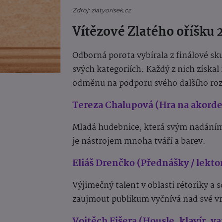
Zdroj: zlatyorisek.cz
Vítězové Zlatého oříšku 
Odborná porota vybírala z finálové sku
svých kategoriích. Každý z nich získal
odměnu na podporu svého dalšího roz
Tereza Chalupová (Hra na akord
Mladá hudebnice, která svým nadáním 
je nástrojem mnoha tváří a barev.
Eliáš Drenčko (Přednášky / lekto
Výjimečný talent v oblasti rétoriky a 
zaujmout publikum vyčnívá nad své vr
Vojtěch Fišera (Housle, klavír, v