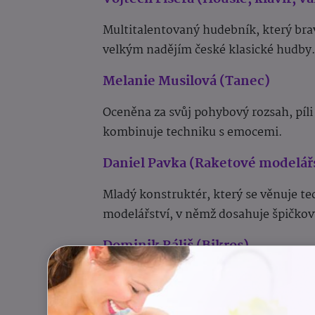
Multitalentovaný hudebník, který brav
velkým nadějím české klasické hudby
Melanie Musilová (Tanec)
Oceněna za svůj pohybový rozsah, píli
kombinuje techniku s emocemi.
Daniel Pavka (Raketové modelář
Mladý konstruktér, který se věnuje 
modelářství, v němž dosahuje špičkov
Dominik Ráliš (Bikros)
Talentovaný sportovec, který v discip
odvahu a skvělou techniku jízdy.