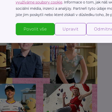
využíváme soubory cookie
. Informace o tom, jak náš w
zení)
sociální média, inzerci a analýzy. Partneři tyto údaje
jste jim poskytli nebo které získali v důsledku toho, že p
lderinku, lezení na obtížnost i v náročném terénu
Povolit vše
Upravit
Odmítn