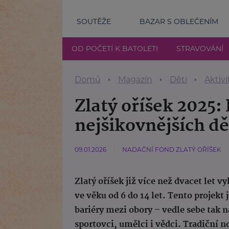
SOUTĚŽE
BAZAR S OBLEČENÍM
OD POČETÍ K BATOLETI
STRAVOVÁNÍ
Domů
Magazín
Děti
Aktivi
Zlatý oříšek 2025:
nejšikovnějších dě
09.01.2026
NADAČNÍ FOND ZLATÝ OŘÍŠEK
Zlatý oříšek již více než dvacet let
ve věku od 6 do 14 let. Tento projekt 
bariéry mezi obory – vedle sebe tak 
sportovci, umělci i vědci. Tradiční 