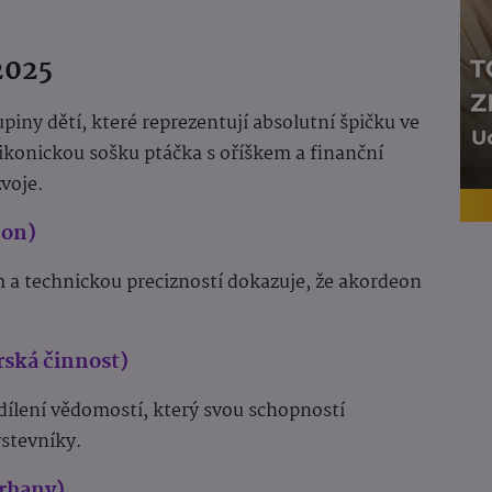
2025
piny dětí, které reprezentují absolutní špičku ve
 ikonickou sošku ptáčka s oříškem a finanční
voje.
eon)
a technickou precizností dokazuje, že akordeon
rská činnost)
sdílení vědomostí, který svou schopností
stevníky.
arhany)