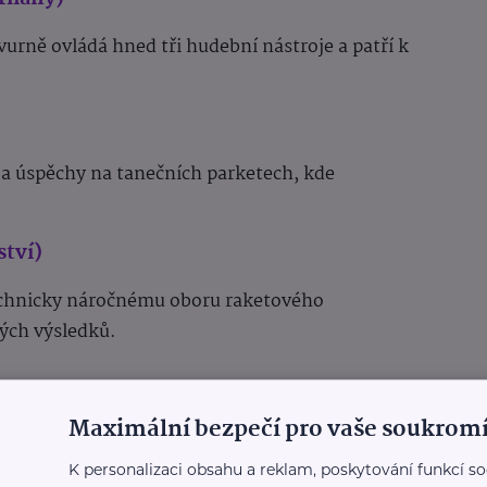
urně ovládá hned tři hudební nástroje a patří k
.
 a úspěchy na tanečních parketech, kde
ství)
technicky náročnému oboru raketového
ých výsledků.
Maximální bezpečí pro vaše soukromí
líně bikrosu (BMX) prokazuje obrovskou dravost,
K personalizaci obsahu a reklam, poskytování funkcí so