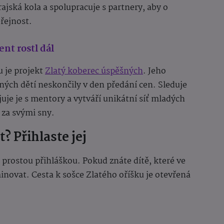
ajská kola a spolupracuje s partnery, aby o
eřejnost.
nt rostl dál
u je projekt
Zlatý koberec úspěšných
. Jeho
ěných dětí neskončily v den předání cen. Sleduje
juje je s mentory a vytváří unikátní síť mladých
ě za svými sny.
? Přihlaste jej
 prostou přihláškou. Pokud znáte dítě, které ve
novat. Cesta k sošce Zlatého oříšku je otevřená