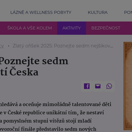
LÁZNĚ A WELLNESS POBYTY
KULTURA
POM
ŠKOLA A VŠE KOLEM
AKTIVITY
BEZPEČNOST
ty
Zlatý oříšek 2025: Poznejte sedm nejšikovnějších dětí Česka
 Poznejte sedm
tí Česka
 vyhledává a oceňuje mimořádně talentované děti
je v České republice unikátní tím, že nestaví
na pomyslném stupni vítězů stojí mladí
novoroční finále představilo sedm nových