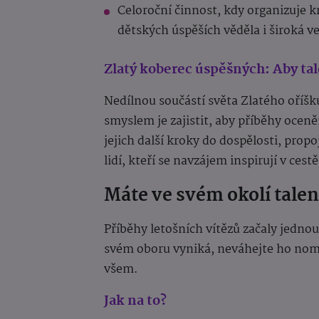
Celoroční činnost, kdy organizuje kr
dětských úspěších věděla i široká v
Zlatý koberec úspěšných: Aby tale
Nedílnou součástí světa Zlatého oříšk
smyslem je zajistit, aby příběhy ocen
jejich další kroky do dospělosti, propo
lidí, kteří se navzájem inspirují v cest
Máte ve svém okolí talent
Příběhy letošních vítězů začaly jednou
svém oboru vyniká, neváhejte ho nomi
všem.
Jak na to?