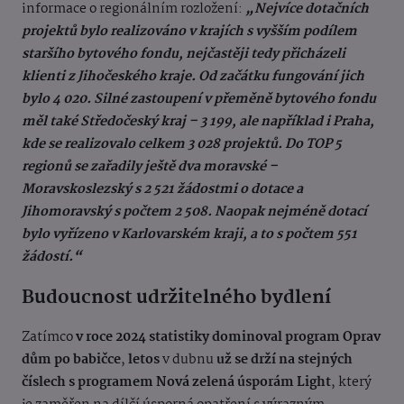
informace o regionálním rozložení:
„Nejvíce dotačních
projektů bylo realizováno v krajích s vyšším podílem
staršího bytového fondu, nejčastěji tedy přicházeli
klienti z Jihočeského kraje. Od začátku fungování jich
bylo 4 020. Silné zastoupení v přeměně bytového fondu
měl také Středočeský kraj – 3 199, ale například i Praha,
kde se realizovalo celkem 3 028 projektů. Do TOP 5
regionů se zařadily ještě dva moravské –
Moravskoslezský s 2 521 žádostmi o dotace a
Jihomoravský s počtem 2 508. Naopak nejméně dotací
bylo vyřízeno v Karlovarském kraji, a to s počtem 551
žádostí.“
Budoucnost udržitelného bydlení
Zatímco
v roce 2024 statistiky dominoval program Oprav
dům po babičce
,
letos
v dubnu
už se drží na stejných
číslech s programem Nová zelená úsporám Light
, který