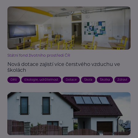
Státní fond životního prostředí ČR
Nová dotace zajistí více čerstvého vzduchu ve
školách
Děti
Ekologie, udržitelnost
Dotace
Škola
Školka
Zdraví