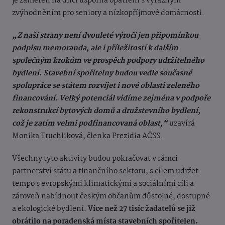
je zaměřen na dílčí úsporná opatření s výrazným
zvýhodněním pro seniory a nízkopříjmové domácnosti.
„Z naší strany není dvouleté výročí jen připomínkou
podpisu memoranda, ale i příležitostí k dalším
společným krokům ve prospěch podpory udržitelného
bydlení. Stavební spořitelny budou vedle současné
spolupráce se státem rozvíjet i nové oblasti zeleného
financování. Velký potenciál vidíme zejména v podpoře
rekonstrukcí bytových domů a družstevního bydlení,
což je zatím velmi podfinancovaná oblast,“
uzavírá
Monika Truchliková, členka Prezidia AČSS.
Všechny tyto aktivity budou pokračovat v rámci
partnerství státu a finančního sektoru, s cílem udržet
tempo s evropskými klimatickými a sociálními cíli a
zároveň nabídnout českým občanům důstojné, dostupné
a ekologické bydlení.
Více než 27 tisíc žadatelů se již
obrátilo na poradenská místa stavebních spořitelen.