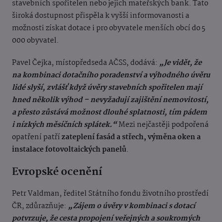
stavebních spořitelen nebo jejich mateřských bank. Tato
široká dostupnost přispěla k vyšší informovanosti a
možnosti získat dotace i pro obyvatele menších obcí do 5
000 obyvatel.
Pavel Čejka, místopředseda AČSS, dodává:
„Je vidět, že
na kombinaci dotačního poradenství a výhodného úvěru
lidé slyší, zvlášť když úvěry stavebních spořitelen mají
hned několik výhod – nevyžadují zajištění nemovitostí,
a přesto zůstává možnost dlouhé splatnosti, tím pádem
i nízkých měsíčních splátek.“
Mezi nejčastěji podpořená
opatření patří
zateplení fasád a střech, výměna oken a
instalace fotovoltaických panelů
.
Evropské ocenění
Petr Valdman, ředitel Státního fondu životního prostředí
ČR, zdůrazňuje:
„Zájem o úvěry v kombinaci s dotací
potvrzuje, že cesta propojení veřejných a soukromých