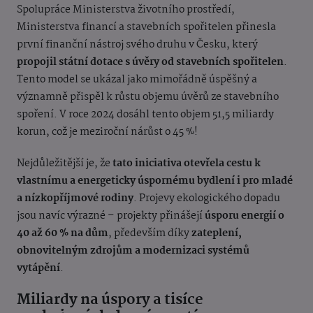
Spolupráce Ministerstva životního prostředí,
Ministerstva financí a stavebních spořitelen přinesla
první finanční nástroj svého druhu v Česku, který
propojil státní dotace s úvěry od stavebních spořitelen
.
Tento model se ukázal jako mimořádně úspěšný a
významně přispěl k růstu objemu úvěrů ze stavebního
spoření. V roce 2024 dosáhl tento objem 51,5 miliardy
korun, což je meziroční nárůst o 45 %!
Nejdůležitější je, že
tato iniciativa otevřela cestu k
vlastnímu a energeticky úspornému bydlení i pro mladé
a nízkopříjmové rodiny
. Projevy ekologického dopadu
jsou navíc výrazné – projekty přinášejí
úsporu energií o
40 až 60 % na dům
, především díky
zateplení,
obnovitelným zdrojům a modernizaci systémů
vytápění
.
Miliardy na úspory a tisíce