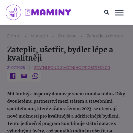
Domů
Magazín
Pro ženy
Zahrada a domov
Zateplit, ušetřit, bydlet lépe a
kvalitněji
21.07.2025
STÁTNÍ FOND ŽIVOTNÍHO PROSTŘEDÍ ČR
Mít útulný a úsporný domov je snem mnoha rodin. Díky
dvouletému partnerství mezi státem a stavebními
spořitelnami, které začalo v červnu 2023, se otevírají
nové možnosti pro kvalitnější a udržitelnější bydlení.
Tento jedinečný program kombinuje státní dotace s
výhodnými úvěry, což pomáhá rodinám ušetřit na