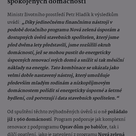
spokojených domácností
Ministr životního prostředí Petr Hladík k výsledkům
uvádí:
„Díky jedinečnému finančnímu nástroji v
podobě dotačního programu Nová zelená úsporám a
dostupných úvěrů stavebních spořitelen, který jsme
před dvěma lety představili, jsme rozšířili okruh
domácností, jež se mohou pustit do energeticky
úsporných renovací svých domů a snížit si tak měsíční
náklady na energie. Tato kombinace se ukázala jako
velmi dobře nastavený nástroj, který umožňuje
především mladým rodinám a nízkopříjmovým
domácnostem pořídit si energeticky úsporné a šetrné
bydlení, což potvrzují i data stavebních spořitelen.“
Od spuštění těchto zvýhodněných úvěrů si o ně
požádalo
již 1 960 domácností
. Program podporuje jak komplexní
renovace z podprogramu
Oprav dům po babičce
, tak i
dílčí opatření, jako je zateplení z programu
Nová zelená