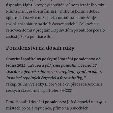
úsporám Light
, který byl spuštěn v únoru letošního roku.
Průměrná výše úvěru činila 1,5 milionu korun s dobou
splatnosti na více než 19 let, což rodinám umožňuje
rozložit si splátky na delší časové období. Celkově si o
renovaci domu v programu Oprav dům po babičce podalo
žádost již 13 a půl tisíce lidí.
Poradenství na dosah ruky
Stavební spořitelny poskytují dotační poradenství od
ledna 2024.
„Za rok a půl jsme pomohli více než 27
tisícům zájemců o dotace na zateplení, výměnu oken,
instalaci tepelných čerpadel a fotovoltaiky,“
rekapituluje výsledky Libor Vošický, předseda Asociace
českých stavebních spořitelen (AČSS).
Profesionální dotační
poradenství je k dispozici na 1 400
místech
po celé republice, přímo na pobočkách