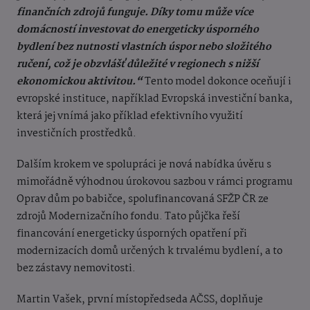
finančních zdrojů funguje. Díky tomu může více
domácností investovat do energeticky úsporného
bydlení bez nutnosti vlastních úspor nebo složitého
ručení, což je obzvlášť důležité v regionech s nižší
ekonomickou aktivitou.“
Tento model dokonce oceňují i
evropské instituce, například Evropská investiční banka,
která jej vnímá jako příklad efektivního využití
investičních prostředků.
Dalším krokem ve spolupráci je nová nabídka úvěru s
mimořádně výhodnou úrokovou sazbou v rámci programu
Oprav dům po babičce, spolufinancovaná SFŽP ČR ze
zdrojů Modernizačního fondu. Tato půjčka řeší
financování energeticky úsporných opatření při
modernizacích domů určených k trvalému bydlení, a to
bez zástavy nemovitosti.
Martin Vašek, první místopředseda AČSS, doplňuje