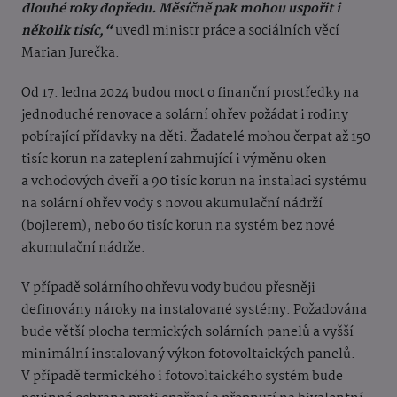
dlouhé roky dopředu. Měsíčně pak mohou uspořit i
několik tisíc,“
uvedl ministr práce a sociálních věcí
Marian Jurečka.
Od 17. ledna 2024 budou moct o finanční prostředky na
jednoduché renovace a solární ohřev požádat i rodiny
pobírající přídavky na děti. Žadatelé mohou čerpat až 150
tisíc korun na zateplení zahrnující i výměnu oken
a vchodových dveří a 90 tisíc korun na instalaci systému
na solární ohřev vody s novou akumulační nádrží
(bojlerem), nebo 60 tisíc korun na systém bez nové
akumulační nádrže.
V případě solárního ohřevu vody budou přesněji
definovány nároky na instalované systémy. Požadována
bude větší plocha termických solárních panelů a vyšší
minimální instalovaný výkon fotovoltaických panelů.
V případě termického i fotovoltaického systém bude