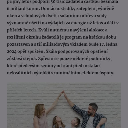
příjmy letos podpořil 50 tisíc žadatelů částkou bezmála
6 miliard korun. Domácnosti díky zateplení, výměně
oken a vchodových dveří i solárnímu ohřevu vody
významně ušetří na výdajích za energie už letos a dál i v
příštích letech. Kvůli nutnému navýšení alokace a
rozšíření okruhu žadatelů je program na krátkou dobu
pozastaven a s tří miliardovým vkladem bude 17. ledna
2024 opět spuštěn. Škála podporovaných opatření
zůstává stejná. Zpřesní se pouze některé podmínky,
které především seniory ochrání před instalací
nekvalitních výrobků s minimálním efektem úspory.