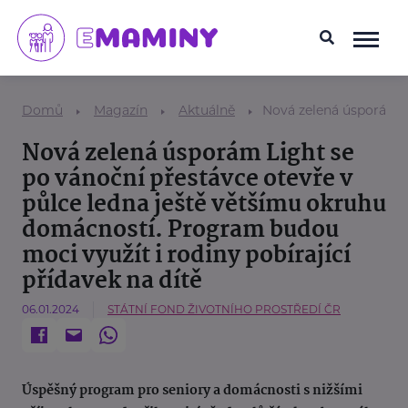
Domů
Magazín
Aktuálně
Nová zelená úsporám Li
Nová zelená úsporám Light se
po vánoční přestávce otevře v
půlce ledna ještě většímu okruhu
domácností. Program budou
moci využít i rodiny pobírající
přídavek na dítě
06.01.2024
STÁTNÍ FOND ŽIVOTNÍHO PROSTŘEDÍ ČR
Úspěšný program pro seniory a domácnosti s nižšími