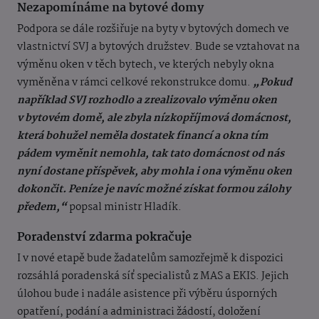
Nezapomínáme na bytové domy
Podpora se dále rozšiřuje na byty v bytových domech ve
vlastnictví SVJ a bytových družstev. Bude se vztahovat na
výměnu oken v těch bytech, ve kterých nebyly okna
vyměněna v rámci celkové rekonstrukce domu.
„Pokud
například SVJ rozhodlo a zrealizovalo výměnu oken
v bytovém domě, ale zbyla nízkopříjmová domácnost,
která bohužel neměla dostatek financí a okna tím
pádem vyměnit nemohla, tak tato domácnost od nás
nyní dostane příspěvek, aby mohla i ona výměnu oken
dokončit. Peníze je navíc možné získat formou zálohy
předem,“
popsal ministr Hladík.
Poradenství zdarma pokračuje
I v nové etapě bude žadatelům samozřejmě k dispozici
rozsáhlá poradenská síť specialistů z MAS a EKIS. Jejich
úlohou bude i nadále asistence při výběru úsporných
opatření, podání a administraci žádostí, doložení