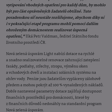
vytipování vhodných opatření pro každý dům, by mohlo
být pro část oprávněných žadatelů obtížné. Tuto
poradenskou síť neustále rozšiřujeme, abychom díky ní
i v pokračující etapě programu mohli pomoci dalším
ohroženým domácnostem realizovat úsporná
opatření,“
říká Petr Valdman, ředitel Státního fondu
životního prostředí ČR.
Nová zelená úsporám Light nabízí dotace na rychlé
a snadno realizovatelné renovace zahrnující zateplení
fasády, podlahy, střechy, stropu, výměnu oken
a vchodových dveří a instalaci solárních systému na
ohřev vody. Peníze jsou žadatelům vypláceny zálohově
předem a mohou pokrýt až 100 % vynaložených nákladů.
Dobře nastavené parametry dotace zajišťují dostupnost
finančních prostředků pro domácnosti, které by
z finančních důvodů nedosáhly na standardní program
Nová zelená úsporám.