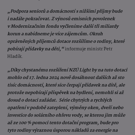
„Podpora seniorů a domácností s nižšími příjmy bude
i nadále pokračovat. Z výnosů emisních povolenek
v Modernizačním fondu vyčleníme další tři miliardy
korun a nabídneme je více zájemcům. Okruh
oprávněných příjemců dotace rozšíříme o rodiny, které
pobírají přídavky na děti,“
informuje ministr Petr
Hladík.
„Díky chystanému rozšíření NZÚ Light by na tuto dotaci
mohlo od 17. ledna 2024 nově dosáhnout dalších až sto
tisíc domácností, které sice čerpají přídavek na dítě, ale
protože nepobírají příspěvek na bydlení, nemohli si až
dosud o dotaci zažádat. Série chytrých a rychlých
opatření v podobě zateplení, výměny oken, dveří nebo
investice do solárního ohřevu vody, se kterou jim může
až ze 100 % pomoci tento dotační program, bude pro
tyto rodiny výraznou úsporou nákladů za energie na