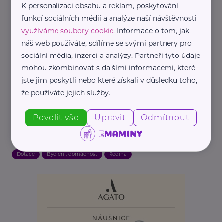
K personalizaci obsahu a reklam, poskytování
funkcí sociálních médií a analýze naší návštěvnosti
POZOR! O dávku přídavek na dítě lze žádat pouze
využíváme soubory cookie
. Informace o tom, jak
do 30. září 2025!
náš web používáte, sdílíme se svými partnery pro
sociální média, inzerci a analýzy. Partneři tyto údaje
Od 1. října tato dávka zaniká a vstoupí v účinnost
mohou zkombinovat s dalšími informacemi, které
zákon č. 151/2025 Sb., o dávce státní sociální
jste jim poskytli nebo které získali v důsledku toho,
pomoci – superdávka.
že používáte jejich služby.
Povolit vše
Upravit
Odmítnout
Dotace
Bydlení, domácnost
Rodina