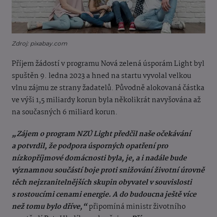
Zdroj: pixabay.com
Příjem žádostí v programu Nová zelená úsporám Light byl
spuštěn 9. ledna 2023 a hned na startu vyvolal velkou
vlnu zájmu ze strany žadatelů. Původně alokovaná částka
ve výši 1,5 miliardy korun byla několikrát navyšována až
na současných 6 miliard korun.
„Zájem o program NZÚ Light předčil naše očekávání
a potvrdil, že podpora úsporných opatření pro
nízkopříjmové domácnosti byla, je, a i nadále bude
významnou součástí boje proti snižování životní úrovně
těch nejzranitelnějších skupin obyvatel v souvislosti
s rostoucími cenami energie. A do budoucna ještě více
než tomu bylo dříve,“
připomíná
ministr životního