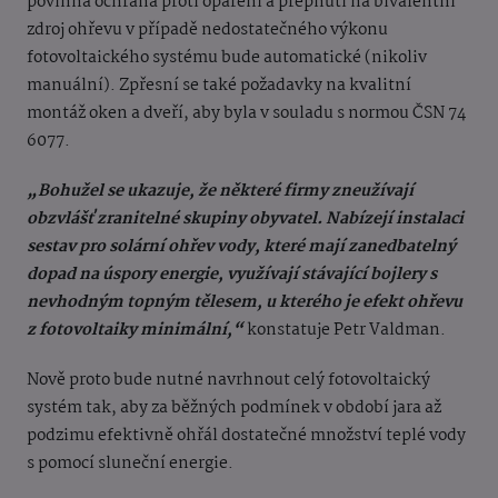
povinná ochrana proti opaření a přepnutí na bivalentní
zdroj ohřevu v případě nedostatečného výkonu
fotovoltaického systému bude automatické (nikoliv
manuální). Zpřesní se také požadavky na kvalitní
montáž oken a dveří, aby byla v souladu s normou ČSN 74
6077.
„Bohužel se ukazuje, že některé firmy zneužívají
obzvlášť zranitelné skupiny obyvatel. Nabízejí instalaci
sestav pro solární ohřev vody, které mají zanedbatelný
dopad na úspory energie, využívají stávající bojlery s
nevhodným topným tělesem, u kterého je efekt ohřevu
z fotovoltaiky minimální,“
konstatuje Petr Valdman.
Nově proto bude nutné navrhnout celý fotovoltaický
systém tak, aby za běžných podmínek v období jara až
podzimu efektivně ohřál dostatečné množství teplé vody
s pomocí sluneční energie.