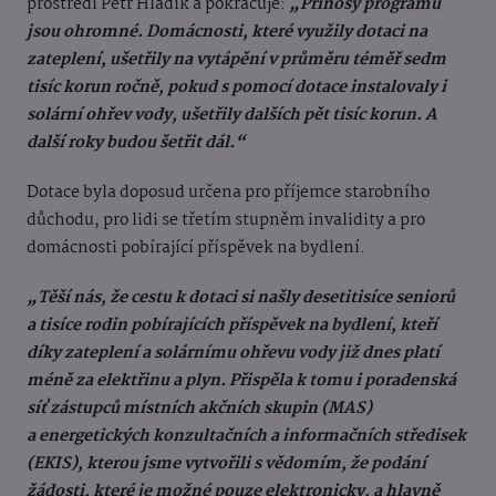
prostředí Petr Hladík a pokračuje:
„Přínosy programu
jsou ohromné. Domácnosti, které využily dotaci na
zateplení, ušetřily na vytápění v průměru téměř sedm
tisíc korun ročně, pokud s pomocí dotace instalovaly i
solární ohřev vody, ušetřily dalších pět tisíc korun. A
další roky budou šetřit dál.“
Dotace byla doposud určena pro příjemce starobního
důchodu, pro lidi se třetím stupněm invalidity a pro
domácnosti pobírající příspěvek na bydlení.
„Těší nás, že cestu k dotaci si našly desetitisíce seniorů
a tisíce rodin pobírajících příspěvek na bydlení, kteří
díky zateplení a solárnímu ohřevu vody již dnes platí
méně za elektřinu a plyn. Přispěla k tomu i poradenská
síť zástupců místních akčních skupin (MAS)
a energetických konzultačních a informačních středisek
(EKIS), kterou jsme vytvořili s vědomím, že podání
žádosti, které je možné pouze elektronicky, a hlavně