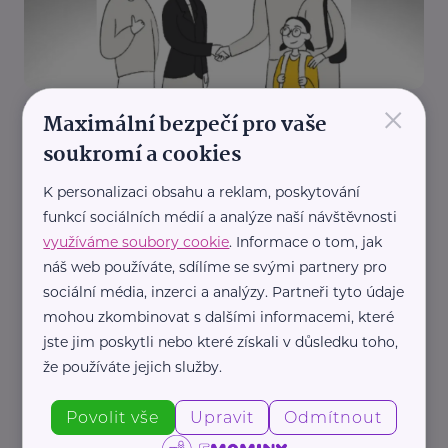
×
Spoluškola, z. s.
Maximální bezpečí pro vaše
Webinář: Jak na náročné vztahy ve škole –
soukromí a cookies
představujeme bezplatnou mediaci se
Spoluškolou
K personalizaci obsahu a reklam, poskytování
Aktuálně
Komunikace
Krizová situace
Podpora a pomoc
funkcí sociálních médií a analýze naší návštěvnosti
využíváme soubory cookie
. Informace o tom, jak
Rodič
Škola
náš web používáte, sdílíme se svými partnery pro
sociální média, inzerci a analýzy. Partneři tyto údaje
mohou zkombinovat s dalšími informacemi, které
jste jim poskytli nebo které získali v důsledku toho,
že používáte jejich služby.
Povolit vše
Upravit
Odmítnout