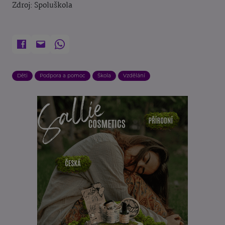
Zdroj: Spoluškola
Děti
Podpora a pomoc
Škola
Vzdělání