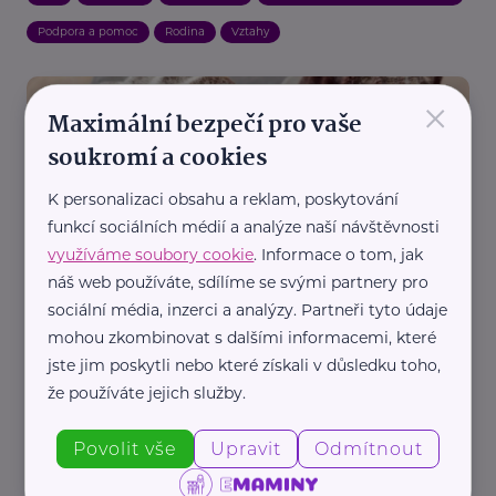
Podpora a pomoc
Rodina
Vztahy
×
Maximální bezpečí pro vaše
soukromí a cookies
K personalizaci obsahu a reklam, poskytování
funkcí sociálních médií a analýze naší návštěvnosti
Redakce eMaminy.cz
využíváme soubory cookie
. Informace o tom, jak
náš web používáte, sdílíme se svými partnery pro
Bábovkový den 2026: Sladká výzva jako
poděkování lidem s velkým srdcem
sociální média, inzerci a analýzy. Partneři tyto údaje
mohou zkombinovat s dalšími informacemi, které
Aktuálně
Děti
Náhradní rodič, pěstoun, hostitel
Rodina
jste jim poskytli nebo které získali v důsledku toho,
že používáte jejich služby.
Povolit vše
Upravit
Odmítnout