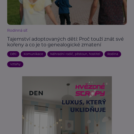
Rodinná síť
Tajemství adoptovaných dětí: Proč touží znát své
kořeny a co je to genealogické zmatení
Děti
Komunikace
Náhradní rodič, pěstoun, hostitel
Rodina
Vztahy