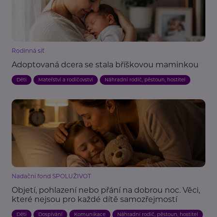
Rodinná síť
Adoptovaná dcera se stala bříškovou maminkou
Děti
Mateřství a rodičovství
Náhradní rodič, pěstoun, hostitel
Nadační fond SPOLUŽIVOT
Objetí, pohlazení nebo přání na dobrou noc. Věci,
které nejsou pro každé dítě samozřejmostí
Děti
Dospívání
Komunikace
Náhradní rodič, pěstoun, hostitel