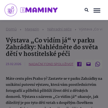
Domů
Magazín
Náhradní péče
Výstava „Co vidím
Výstava „Co vidím já“ v parku
Zahrádky: Nahlédněte do světa
dětí v hostitelské péči
23.02.2026
NADAČNÍ FOND SPOLUŽIVOT
Máte cestu přes Prahu 9? Zastavte se v parku Zahrádky na
unikátní putovní výstavu, která vám prostřednictvím
fotografií a příběhů přiblíží život dětí z dětských
domovů. Výstava s názvem „Co vidím já“ ukazuje, jak
důležitý je pro tyto děti vztah s dospělým člověkem