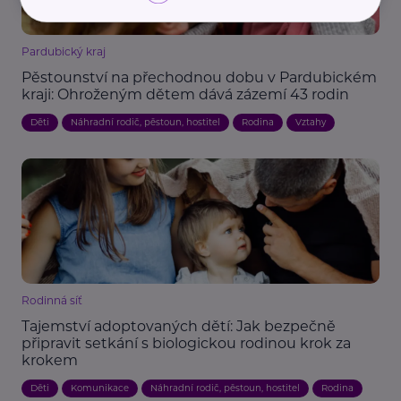
Pardubický kraj
Pěstounství na přechodnou dobu v Pardubickém
kraji: Ohroženým dětem dává zázemí 43 rodin
Děti
Náhradní rodič, pěstoun, hostitel
Rodina
Vztahy
Rodinná síť
Tajemství adoptovaných dětí: Jak bezpečně
připravit setkání s biologickou rodinou krok za
krokem
Děti
Komunikace
Náhradní rodič, pěstoun, hostitel
Rodina