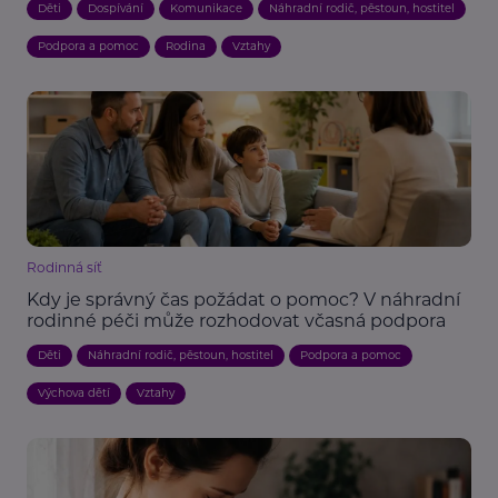
Děti
Dospívání
Komunikace
Náhradní rodič, pěstoun, hostitel
Podpora a pomoc
Rodina
Vztahy
Rodinná síť
Kdy je správný čas požádat o pomoc? V náhradní
rodinné péči může rozhodovat včasná podpora
Děti
Náhradní rodič, pěstoun, hostitel
Podpora a pomoc
Výchova dětí
Vztahy