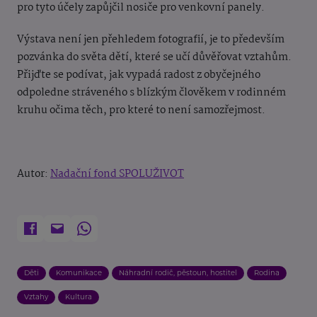
pro tyto účely zapůjčil nosiče pro venkovní panely.
Výstava není jen přehledem fotografií, je to především
pozvánka do světa dětí, které se učí důvěřovat vztahům.
Přijďte se podívat, jak vypadá radost z obyčejného
odpoledne stráveného s blízkým člověkem v rodinném
kruhu očima těch, pro které to není samozřejmost.
Autor:
Nadační fond SPOLUŽIVOT
Děti
Komunikace
Náhradní rodič, pěstoun, hostitel
Rodina
Vztahy
Kultura