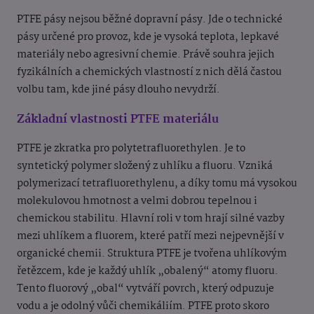
PTFE pásy nejsou běžné dopravní pásy. Jde o technické
pásy určené pro provoz, kde je vysoká teplota, lepkavé
materiály nebo agresivní chemie. Právě souhra jejich
fyzikálních a chemických vlastností z nich dělá častou
volbu tam, kde jiné pásy dlouho nevydrží.
Základní vlastnosti PTFE materiálu
PTFE je zkratka pro polytetrafluorethylen. Je to
syntetický polymer složený z uhlíku a fluoru. Vzniká
polymerizací tetrafluorethylenu, a díky tomu má vysokou
molekulovou hmotnost a velmi dobrou tepelnou i
chemickou stabilitu. Hlavní roli v tom hrají silné vazby
mezi uhlíkem a fluorem, které patří mezi nejpevnější v
organické chemii. Struktura PTFE je tvořena uhlíkovým
řetězcem, kde je každý uhlík „obalený“ atomy fluoru.
Tento fluorový „obal“ vytváří povrch, který odpuzuje
vodu a je odolný vůči chemikáliím. PTFE proto skoro