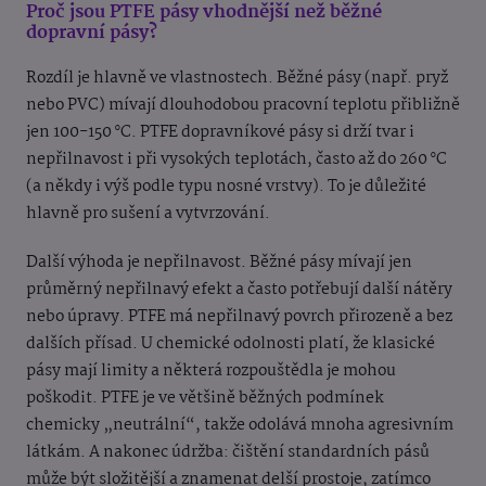
Proč jsou PTFE pásy vhodnější než běžné
dopravní pásy?
Rozdíl je hlavně ve vlastnostech. Běžné pásy (např. pryž
nebo PVC) mívají dlouhodobou pracovní teplotu přibližně
jen 100-150 °C. PTFE dopravníkové pásy si drží tvar i
nepřilnavost i při vysokých teplotách, často až do 260 °C
(a někdy i výš podle typu nosné vrstvy). To je důležité
hlavně pro sušení a vytvrzování.
Další výhoda je nepřilnavost. Běžné pásy mívají jen
průměrný nepřilnavý efekt a často potřebují další nátěry
nebo úpravy. PTFE má nepřilnavý povrch přirozeně a bez
dalších přísad. U chemické odolnosti platí, že klasické
pásy mají limity a některá rozpouštědla je mohou
poškodit. PTFE je ve většině běžných podmínek
chemicky „neutrální“, takže odolává mnoha agresivním
látkám. A nakonec údržba: čištění standardních pásů
může být složitější a znamenat delší prostoje, zatímco