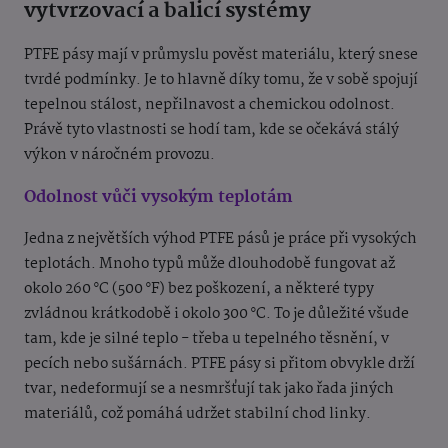
vytvrzovací a balicí systémy
PTFE pásy mají v průmyslu pověst materiálu, který snese
tvrdé podmínky. Je to hlavně díky tomu, že v sobě spojují
tepelnou stálost, nepřilnavost a chemickou odolnost.
Právě tyto vlastnosti se hodí tam, kde se očekává stálý
výkon v náročném provozu.
Odolnost vůči vysokým teplotám
Jedna z největších výhod PTFE pásů je práce při vysokých
teplotách. Mnoho typů může dlouhodobě fungovat až
okolo 260 °C (500 °F) bez poškození, a některé typy
zvládnou krátkodobě i okolo 300 °C. To je důležité všude
tam, kde je silné teplo - třeba u tepelného těsnění, v
pecích nebo sušárnách. PTFE pásy si přitom obvykle drží
tvar, nedeformují se a nesmršťují tak jako řada jiných
materiálů, což pomáhá udržet stabilní chod linky.