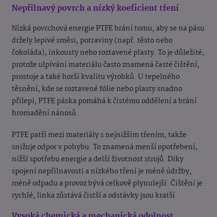
Nepřilnavý povrch a nízký koeficient tření
Nízká povrchová energie PTFE brání tomu, aby se na pásu
držely lepivé směsi, potraviny (např. těsto nebo
čokoláda), inkousty nebo roztavené plasty. To je důležité,
protože ulpívání materiálu často znamená časté čištění,
prostoje a také horší kvalitu výrobků. U tepelného
těsnění, kde se roztavené fólie nebo plasty snadno
přilepí, PTFE páska pomáhá k čistému oddělení a brání
hromadění nánosů.
PTFE patří mezi materiály s nejnižším třením, takže
snižuje odpor v pohybu. To znamená menší opotřebení,
nižší spotřebu energie a delší životnost strojů. Díky
spojení nepřilnavosti a nízkého tření je méně údržby,
méně odpadu a provoz bývá celkově plynulejší. Čištění je
rychlé, linka zůstává čistší a odstávky jsou kratší.
Vysoká chemická a mechanická odolnost