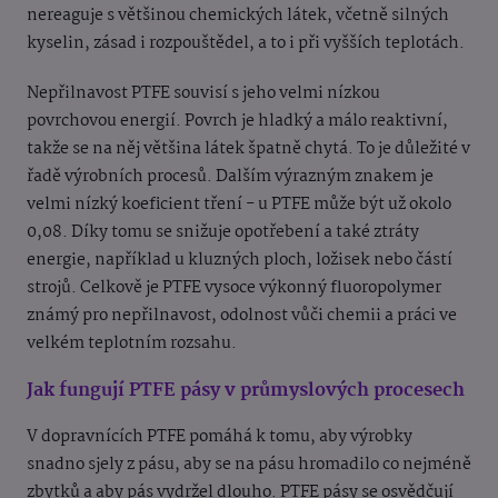
nereaguje s většinou chemických látek, včetně silných
kyselin, zásad i rozpouštědel, a to i při vyšších teplotách.
Nepřilnavost PTFE souvisí s jeho velmi nízkou
povrchovou energií. Povrch je hladký a málo reaktivní,
takže se na něj většina látek špatně chytá. To je důležité v
řadě výrobních procesů. Dalším výrazným znakem je
velmi nízký koeficient tření - u PTFE může být už okolo
0,08. Díky tomu se snižuje opotřebení a také ztráty
energie, například u kluzných ploch, ložisek nebo částí
strojů. Celkově je PTFE vysoce výkonný fluoropolymer
známý pro nepřilnavost, odolnost vůči chemii a práci ve
velkém teplotním rozsahu.
Jak fungují PTFE pásy v průmyslových procesech
V dopravnících PTFE pomáhá k tomu, aby výrobky
snadno sjely z pásu, aby se na pásu hromadilo co nejméně
zbytků a aby pás vydržel dlouho. PTFE pásy se osvědčují