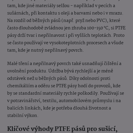
tam, kde jiné materiály selžou - například v pecích a
sušárnách, při kontaktu s oleji a barvami nebo i v mrazu.
Na rozdíl od běžných pásů (např. pryž nebo PVC), které
často dlouhodobě zvládnou jen zhruba 100-150 °C, si PTFE
pásy drží tvar i nepřilnavost i při vyšších teplotách. Proto
se často používají ve vysokoteplotních procesech a všude
tam, kde je nutný nepřilnavý povrch.
Malé tření a nepřilnavý povrch také usnadňují čištění a
uvolnění produktu. Údržba bývá rychlejší a je méně
odstávek než u běžných pásů. Díky odolnosti proti
chemikáliím a oděru se PTFE pásy hodí do provozů, kde
by se standardní materiály rychle poškodily. Používají se
v potravinářství, textilu, automobilovém průmyslu i na
balicích linkách, kde je potřeba dlouhá životnost a
stabilní výkon.
Klíčové výhody PTFE pásů pro sušicí,