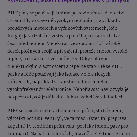
Vytvrzování, sušení a tepelné procesy v průmyslu
PTFE pásy se používají i mimo potravinářství. V letectví
chrání díly vystavené vysokým teplotám, například v
proudových motorech a výfukových systémech, kde
fungují jako izolační vrstva a pomáhají chránit citlivé
části před teplem. V elektronice se uplatní při výrobě
desek plošných spojů a při pájení, protože snesou vysoké
teploty a chrání citlivé součástky. Díky dobrým
dielektrickým vlastnostem a tepelné stabilitě se PTFE
pásky a fólie používají jako izolace v elektrických
zařízeních, například v transformátorech nebo
vysokofrekvenční elektronice. Nehořlavost navíc zvyšuje
bezpečnost, což je důležité třeba u kabeláže v letadlech.
PTFE se používá také v chemickém průmyslu (těsnění,
výstelky potrubí, ventily), ve farmacii (sterilní přeprava
kapalin) i v textilním průmyslu (povlaky forem, pásy pro
laminaci). Na balicích linkách, hlavně v elektronice nebo