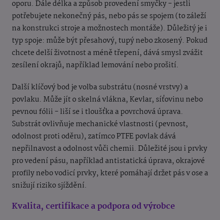
oporu. Dále délka a způsob provedení smyčky - jestli
potřebujete nekonečný pás, nebo pás se spojem (to záleží
na konstrukci stroje a možnostech montáže). Důležitý je i
typ spoje: může být přesahový, tupý nebo zkosený. Pokud
chcete delší životnost a méně třepení, dává smysl zvážit
zesílení okrajů, například lemování nebo prošití.
Další klíčový bod je volba substrátu (nosné vrstvy) a
povlaku. Může jít o skelná vlákna, Kevlar, síťovinu nebo
pevnou fólii - liší se i tloušťka a povrchová úprava.
Substrát ovlivňuje mechanické vlastnosti (pevnost,
odolnost proti oděru), zatímco PTFE povlak dává
nepřilnavost a odolnost vůči chemii. Důležité jsou i prvky
pro vedení pásu, například antistatická úprava, okrajové
profily nebo vodicí prvky, které pomáhají držet pás v ose a
snižují riziko sjíždění.
Kvalita, certifikace a podpora od výrobce