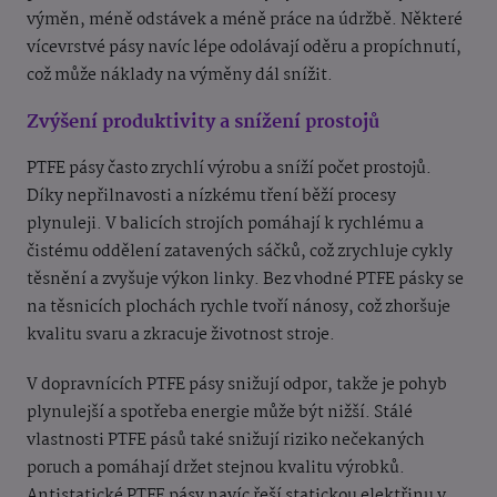
výměn, méně odstávek a méně práce na údržbě. Některé
vícevrstvé pásy navíc lépe odolávají oděru a propíchnutí,
což může náklady na výměny dál snížit.
Zvýšení produktivity a snížení prostojů
PTFE pásy často zrychlí výrobu a sníží počet prostojů.
Díky nepřilnavosti a nízkému tření běží procesy
plynuleji. V balicích strojích pomáhají k rychlému a
čistému oddělení zatavených sáčků, což zrychluje cykly
těsnění a zvyšuje výkon linky. Bez vhodné PTFE pásky se
na těsnicích plochách rychle tvoří nánosy, což zhoršuje
kvalitu svaru a zkracuje životnost stroje.
V dopravnících PTFE pásy snižují odpor, takže je pohyb
plynulejší a spotřeba energie může být nižší. Stálé
vlastnosti PTFE pásů také snižují riziko nečekaných
poruch a pomáhají držet stejnou kvalitu výrobků.
Antistatické PTFE pásy navíc řeší statickou elektřinu v