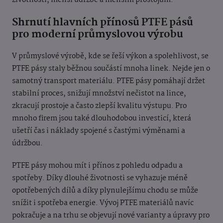
životnosti, menší údržbě a menším prostojům.
Shrnutí hlavních přínosů PTFE pásů
pro moderní průmyslovou výrobu
V průmyslové výrobě, kde se řeší výkon a spolehlivost, se
PTFE pásy staly běžnou součástí mnoha linek. Nejde jen o
samotný transport materiálu. PTFE pásy pomáhají držet
stabilní proces, snižují množství nečistot na lince,
zkracují prostoje a často zlepší kvalitu výstupu. Pro
mnoho firem jsou také dlouhodobou investicí, která
ušetří čas i náklady spojené s častými výměnami a
údržbou.
PTFE pásy mohou mít i přínos z pohledu odpadu a
spotřeby. Díky dlouhé životnosti se vyhazuje méně
opotřebených dílů a díky plynulejšímu chodu se může
snížit i spotřeba energie. Vývoj PTFE materiálů navíc
pokračuje a na trhu se objevují nové varianty a úpravy pro