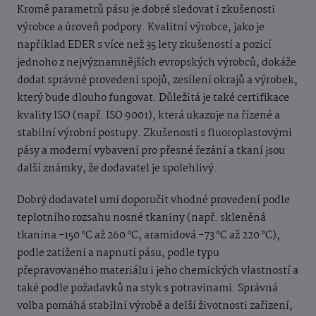
Kromě parametrů pásu je dobré sledovat i zkušenosti
výrobce a úroveň podpory. Kvalitní výrobce, jako je
například EDER s více než 35 lety zkušeností a pozicí
jednoho z nejvýznamnějších evropských výrobců, dokáže
dodat správné provedení spojů, zesílení okrajů a výrobek,
který bude dlouho fungovat. Důležitá je také certifikace
kvality ISO (např. ISO 9001), která ukazuje na řízené a
stabilní výrobní postupy. Zkušenosti s fluoroplastovými
pásy a moderní vybavení pro přesné řezání a tkaní jsou
další známky, že dodavatel je spolehlivý.
Dobrý dodavatel umí doporučit vhodné provedení podle
teplotního rozsahu nosné tkaniny (např. skleněná
tkanina -150 °C až 260 °C, aramidová -73 °C až 220 °C),
podle zatížení a napnutí pásu, podle typu
přepravovaného materiálu i jeho chemických vlastností a
také podle požadavků na styk s potravinami. Správná
volba pomáhá stabilní výrobě a delší životnosti zařízení,