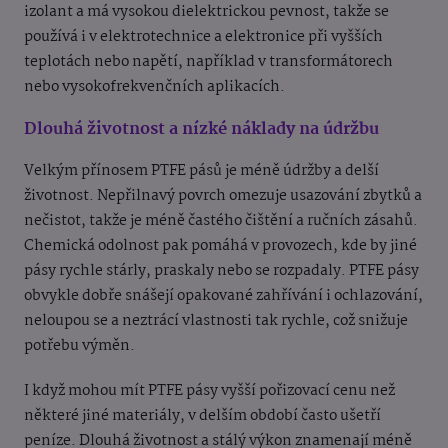
izolant a má vysokou dielektrickou pevnost, takže se
používá i v elektrotechnice a elektronice při vyšších
teplotách nebo napětí, například v transformátorech
nebo vysokofrekvenčních aplikacích.
Dlouhá životnost a nízké náklady na údržbu
Velkým přínosem PTFE pásů je méně údržby a delší
životnost. Nepřilnavý povrch omezuje usazování zbytků a
nečistot, takže je méně častého čištění a ručních zásahů.
Chemická odolnost pak pomáhá v provozech, kde by jiné
pásy rychle stárly, praskaly nebo se rozpadaly. PTFE pásy
obvykle dobře snášejí opakované zahřívání i ochlazování,
neloupou se a neztrácí vlastnosti tak rychle, což snižuje
potřebu výměn.
I když mohou mít PTFE pásy vyšší pořizovací cenu než
některé jiné materiály, v delším období často ušetří
peníze. Dlouhá životnost a stálý výkon znamenají méně