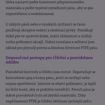
třeba nastavit podle hmotnosti přepravovaného
materiálu a podle tepelné roztažnosti pásu, aby se pás
neprověšoval a nedeformoval.
U úzkých pásů nebo u vysokých rychlostí se často
používají okrajová vedení a sledovací prvky. Pomáhají
držet pás ve správné dráze, brání sklouznutí a snižují
riziko poškození okrajů. Dobrá instalace a seřízení jsou
základ pro plynulý provoz a dlouhou životnost PTFE pásu.
Doporučené postupy pro čištění a pravidelnou
údržbu
Pravidelné kontroly a čištění jsou nutné. Doporučuje se
kontrolovat spoj a hrany pásu, jestli se netřepí nebo
nejsou opotřebené. Jakmile se objeví poškození, je lepší
ho řešit hned, aby se problém nezvětšil. Povrch pásu je
dobré pravidelně čistit od zbytků materiálu. Díky
nepřilnavosti PTFE je čištění většinou rychlejší než u