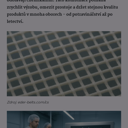
odolávají chemikáliím. Tato kombinace pomáhá
zrychlit výrobu, omezit prostoje a držet stejnou kvalitu
produktů v mnoha oborech - od potravinářství až po
letectví.
Zdroj: eder-belts.com/cs