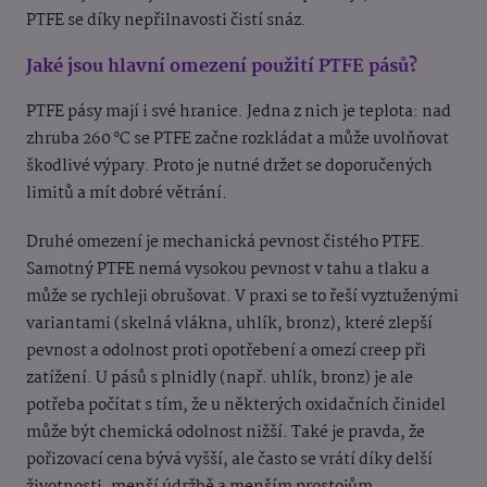
PTFE se díky nepřilnavosti čistí snáz.
Jaké jsou hlavní omezení použití PTFE pásů?
PTFE pásy mají i své hranice. Jedna z nich je teplota: nad
zhruba 260 °C se PTFE začne rozkládat a může uvolňovat
škodlivé výpary. Proto je nutné držet se doporučených
limitů a mít dobré větrání.
Druhé omezení je mechanická pevnost čistého PTFE.
Samotný PTFE nemá vysokou pevnost v tahu a tlaku a
může se rychleji obrušovat. V praxi se to řeší vyztuženými
variantami (skelná vlákna, uhlík, bronz), které zlepší
pevnost a odolnost proti opotřebení a omezí creep při
zatížení. U pásů s plnidly (např. uhlík, bronz) je ale
potřeba počítat s tím, že u některých oxidačních činidel
může být chemická odolnost nižší. Také je pravda, že
pořizovací cena bývá vyšší, ale často se vrátí díky delší