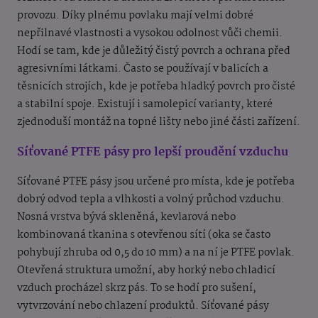
provozu. Díky plnému povlaku mají velmi dobré
nepřilnavé vlastnosti a vysokou odolnost vůči chemii.
Hodí se tam, kde je důležitý čistý povrch a ochrana před
agresivními látkami. Často se používají v balicích a
těsnicích strojích, kde je potřeba hladký povrch pro čisté
a stabilní spoje. Existují i samolepicí varianty, které
zjednoduší montáž na topné lišty nebo jiné části zařízení.
Síťované PTFE pásy pro lepší proudění vzduchu
Síťované PTFE pásy jsou určené pro místa, kde je potřeba
dobrý odvod tepla a vlhkosti a volný průchod vzduchu.
Nosná vrstva bývá skleněná, kevlarová nebo
kombinovaná tkanina s otevřenou sítí (oka se často
pohybují zhruba od 0,5 do 10 mm) a na ní je PTFE povlak.
Otevřená struktura umožní, aby horký nebo chladicí
vzduch procházel skrz pás. To se hodí pro sušení,
vytvrzování nebo chlazení produktů. Síťované pásy