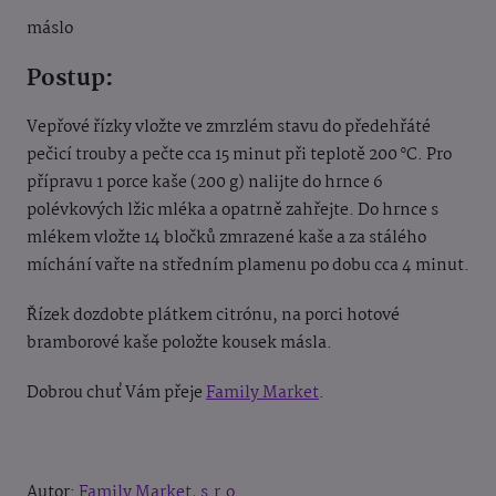
máslo
Postup:
Vepřové řízky vložte ve zmrzlém stavu do předehřáté
pečicí trouby a pečte cca 15 minut při teplotě 200 °C. Pro
přípravu 1 porce kaše (200 g) nalijte do hrnce 6
polévkových lžic mléka a opatrně zahřejte. Do hrnce s
mlékem vložte 14 bločků zmrazené kaše a za stálého
míchání vařte na středním plamenu po dobu cca 4 minut.
Řízek dozdobte plátkem citrónu, na porci hotové
bramborové kaše položte kousek másla.
Dobrou chuť Vám přeje
Family Market
.
Autor:
Family Market, s.r.o.