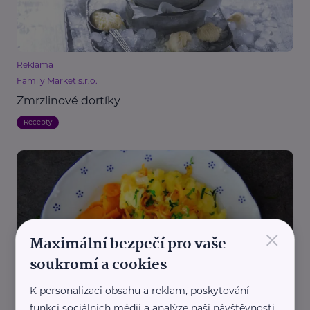
Reklama
Family Market s.r.o.
Zmrzlinové dortíky
Recepty
×
Maximální bezpečí pro vaše
soukromí a cookies
Pepa Nemrava
Vepřové maso v mrkvi
K personalizaci obsahu a reklam, poskytování
Recepty
Kuchař Pepa Nemrava
funkcí sociálních médií a analýze naší návštěvnosti