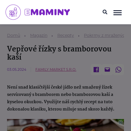
Domů
Magazín
Recepty
Pokrmy z mražených p
Vepřové řízky s bramborovou
kaší
03.05.2024
FAMILY MARKET S.R.O.
Není snad klasičtější české jídlo než smažený řízek
servírovaný s bramborem nebo bramborovou kaší a
kyselou okurkou. Využijte náš rychlý recept na tuto
dokonalou klasiku, kterou miluje snad skoro každý.