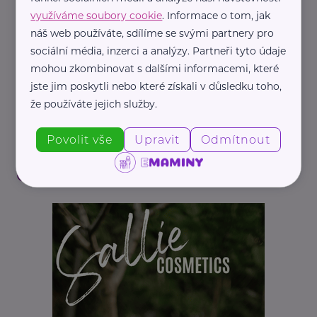
využíváme soubory cookie
. Informace o tom, jak
náš web používáte, sdílíme se svými partnery pro
sociální média, inzerci a analýzy. Partneři tyto údaje
mohou zkombinovat s dalšími informacemi, které
jste jim poskytli nebo které získali v důsledku toho,
že používáte jejich služby.
Pepa Nemrava
Povolit vše
Upravit
Odmítnout
Jihočeský kočičák
Recepty
Kuchař Pepa Nemrava