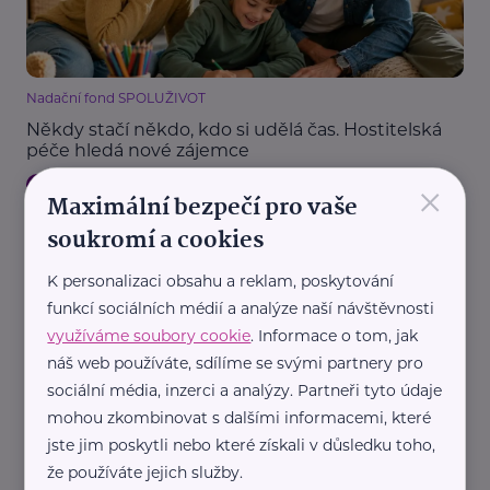
Nadační fond SPOLUŽIVOT
Někdy stačí někdo, kdo si udělá čas. Hostitelská
péče hledá nové zájemce
×
Děti
Dospívání
Komunikace
Náhradní rodič, pěstoun, hostitel
Maximální bezpečí pro vaše
Podpora a pomoc
Rodina
Vztahy
soukromí a cookies
K personalizaci obsahu a reklam, poskytování
funkcí sociálních médií a analýze naší návštěvnosti
využíváme soubory cookie
. Informace o tom, jak
náš web používáte, sdílíme se svými partnery pro
sociální média, inzerci a analýzy. Partneři tyto údaje
mohou zkombinovat s dalšími informacemi, které
Spolek Ukliďme Česko
jste jim poskytli nebo které získali v důsledku toho,
Na výlet přibalte ještě jednu věc. Možná překvapí,
že používáte jejich služby.