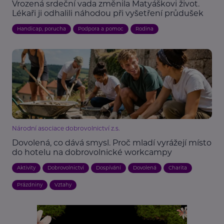
Vrozená srdeční vada změnila Matyáškovi život.
Lékaři ji odhalili náhodou při vyšetření průdušek
Handicap, porucha
Podpora a pomoc
Rodina
Národní asociace dobrovolnictví z.s.
Dovolená, co dává smysl. Proč mladí vyrážejí místo
do hotelu na dobrovolnické workcampy
Aktivity
Dobrovolnictví
Dospívání
Dovolená
Charita
Prázdniny
Vztahy