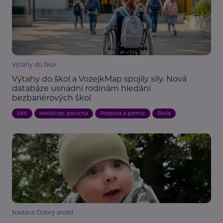
Výtahy do škol
Výtahy do škol a VozejkMap spojily síly. Nová
databáze usnadní rodinám hledání
bezbariérových škol
Děti
Handicap, porucha
Podpora a pomoc
Škola
Nadace Dobrý anděl