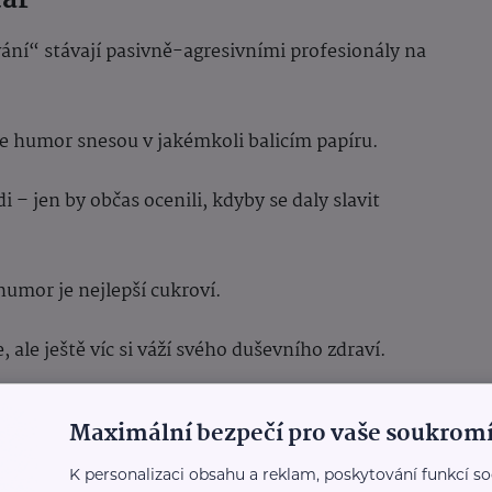
ání“ stávají pasivně-agresivními profesionály na
e humor snesou v jakémkoli balicím papíru.
 – jen by občas ocenili, kdyby se daly slavit
humor je nejlepší cukroví.
 ale ještě víc si váží svého duševního zdraví.
Maximální bezpečí pro vaše soukromí
K personalizaci obsahu a reklam, poskytování funkcí so