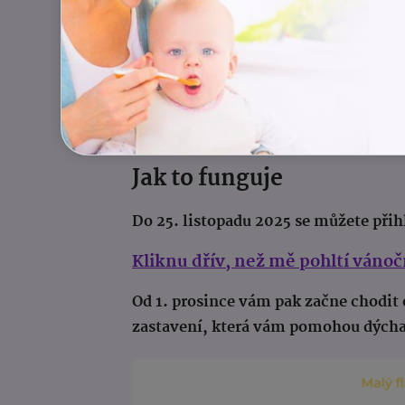
Každý nákup Vánočního nekalendáře
Celý
výtěžek putuje
Poradně Vigvam 
hledají útěchu
.
Protože někdy stačí jedno milé slovo, 
Jak to funguje
Do 25. listopadu 2025 se můžete přihl
Kliknu dřív, než mě pohltí vánoč
Od 1. prosince vám pak začne chodit
zastavení, která vám pomohou dýchat