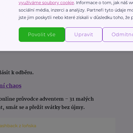
využíváme soubory cookie
. Informace o tom, jak náš w
sociální média, inzerci a analýzy. Partneři tyto údaje
 za 100 Kč pomáhá.
jste jim poskytli nebo které získali v důsledku toho, že p
–
na péči o děti a rodiny, které o Vánocích
Povolit vše
Upravit
Odmítn
jeden malý čin, aby byl den o trochu lepší.
ásit k odběru.
ní chaos
 online průvodce adventem – 31 malých
, smát se a přežít svátky bez újmy.