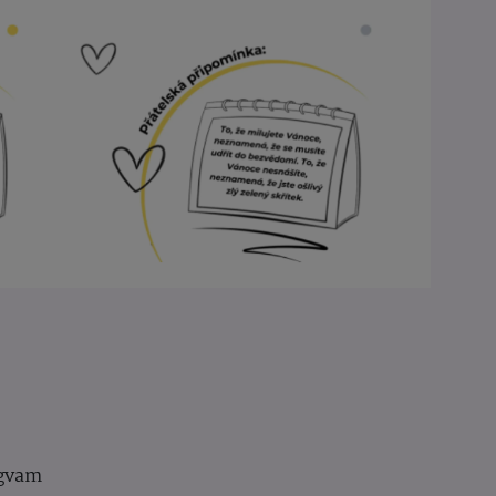
igvam