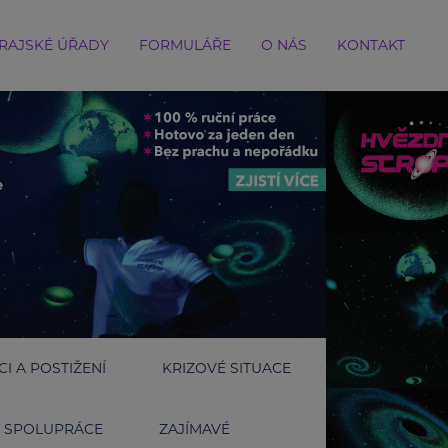
RAJSKÉ ÚŘADY
FORMULÁŘE
O NÁS
KONTAKT
I A POSTIŽENÍ
KRIZOVÉ SITUACE
SPOLUPRÁCE
ZAJÍMAVÉ