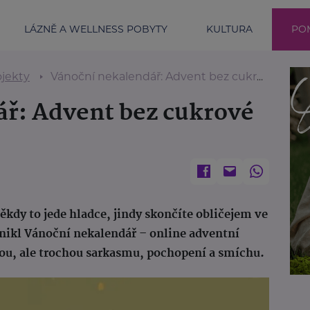
LÁZNĚ A WELLNESS POBYTY
KULTURA
POM
ojekty
Vánoční nekalendář: Advent bez cukrové polevy
ř: Advent bez cukrové
ěkdy to jede hladce, jindy skončíte obličejem ve
znikl Vánoční nekalendář – online adventní
dou, ale trochou sarkasmu, pochopení a smíchu.