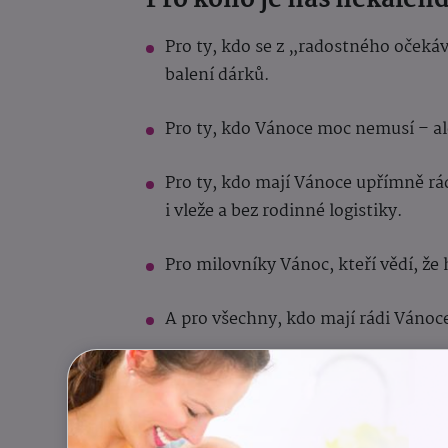
Pro ty, kdo se z „radostného očekáv
balení dárků.
Pro ty, kdo Vánoce moc nemusí – al
Pro ty, kdo mají Vánoce upřímně rádi
i vleže a bez rodinné logistiky.
Pro milovníky Vánoc, kteří vědí, že 
A pro všechny, kdo mají rádi Vánoce,
Advent, který má smysl