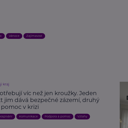
oc
Vánoce
Zajímavost
ý kraj
otřebují víc než jen kroužky. Jeden
kt jim dává bezpečné zázemí, druhý
 pomoc v krizi
ospívání
Komunikace
Podpora a pomoc
Vztahy