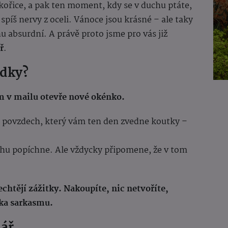
skořice, a pak ten moment, kdy se v duchu ptáte,
 spíš nervy z oceli. Vánoce jsou krásné – ale taky
hu absurdní. A právě proto jsme pro vás již
ř
.
ádky?
ám v mailu otevře nové okénko.
 povzdech, který vám ten den zvedne koutky –
ochu popíchne. Ale vždycky připomene, že v tom
chtějí zážitky. Nakoupíte, nic netvoříte,
vka sarkasmu.
dář