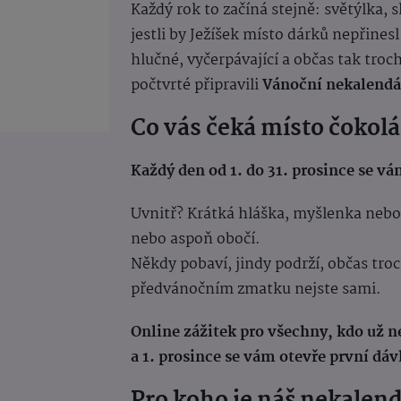
Každý rok to začíná stejně: světýlka, 
jestli by Ježíšek místo dárků nepřinesl
hlučné, vyčerpávající a občas tak troc
počtvrté připravili
Vánoční nekalendá
Co vás čeká místo čokol
Každý den od 1. do 31. prosince se v
Uvnitř? Krátká hláška, myšlenka nebo
nebo aspoň obočí.
Někdy pobaví, jindy podrží, občas tr
předvánočním zmatku nejste sami.
Online zážitek pro všechny, kdo už ne
a 1. prosince se vám otevře první dá
Pro koho je náš nekalen