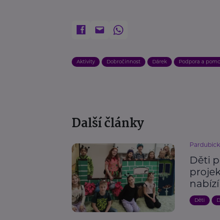
Aktivity
Dobročinnost
Dárek
Podpora a pom
Další články
Pardubick
Děti p
proje
nabízí
Děti
D