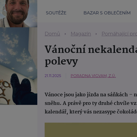
SOUTĚŽE
BAZAR S OBLEČENÍM
Domů
Magazín
Pomáhající pr
Vánoční nekalendá
polevy
21.11.2025
PORADNA VIGVAM, Z.Ú.
Vánoce jsou jako jízda na sáňkách – n
sněhu. A právě pro ty druhé chvíle v
kalendář, který vás nezasype čokolá