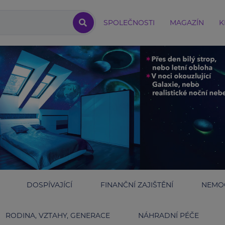
SPOLEČNOSTI
MAGAZÍN
K
DOSPÍVAJÍCÍ
FINANČNÍ ZAJIŠTĚNÍ
NEMOC
RODINA, VZTAHY, GENERACE
NÁHRADNÍ PÉČE