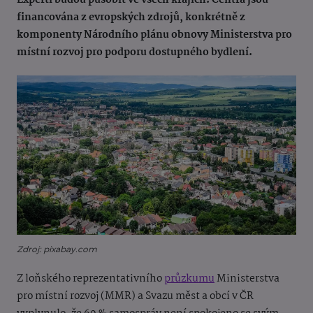
Experti budou působit ve všech krajích. Centra jsou
financována z evropských zdrojů, konkrétně z
komponenty Národního plánu obnovy Ministerstva pro
místní rozvoj pro podporu dostupného bydlení.
Zdroj: pixabay.com
Z loňského reprezentativního
průzkumu
Ministerstva
pro místní rozvoj (MMR) a Svazu měst a obcí v ČR