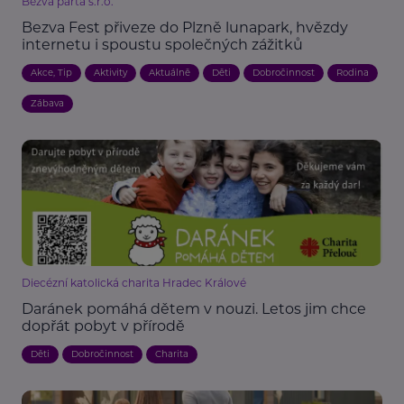
Bezva parta s.r.o.
Bezva Fest přiveze do Plzně lunapark, hvězdy
internetu i spoustu společných zážitků
Akce, Tip
Aktivity
Aktuálně
Děti
Dobročinnost
Rodina
Zábava
Diecézní katolická charita Hradec Králové
Daránek pomáhá dětem v nouzi. Letos jim chce
dopřát pobyt v přírodě
Děti
Dobročinnost
Charita