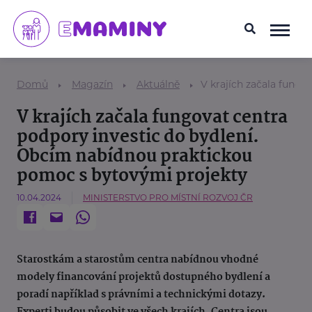
Domů
Magazín
Aktuálně
V krajích začala fung
V krajích začala fungovat centra
podpory investic do bydlení.
Obcím nabídnou praktickou
pomoc s bytovými projekty
10.04.2024
MINISTERSTVO PRO MÍSTNÍ ROZVOJ ČR
Starostkám a starostům centra nabídnou vhodné
modely financování projektů dostupného bydlení a
poradí například s právními a technickými dotazy.