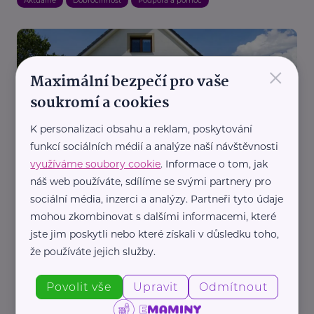
Aktuálně
Dobročinnost
Podpora a pomoc
×
Maximální bezpečí pro vaše
soukromí a cookies
K personalizaci obsahu a reklam, poskytování
Státní fond životního prostředí ČR
funkcí sociálních médií a analýze naší návštěvnosti
Chcete nižší účty za energie? Nová zelená
využíváme soubory cookie
. Informace o tom, jak
úsporám opět přijímá žádosti
náš web používáte, sdílíme se svými partnery pro
Aktuálně
Bydlení, domácnost
Dotace
Rodina
sociální média, inzerci a analýzy. Partneři tyto údaje
mohou zkombinovat s dalšími informacemi, které
jste jim poskytli nebo které získali v důsledku toho,
že používáte jejich služby.
Povolit vše
Upravit
Odmítnout