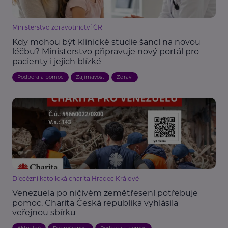
Ministerstvo zdravotnictví ČR
Kdy mohou být klinické studie šancí na novou
léčbu? Ministerstvo připravuje nový portál pro
pacienty i jejich blízké
Podpora a pomoc
Zajímavost
Zdraví
Diecézní katolická charita Hradec Králové
Venezuela po ničivém zemětřesení potřebuje
pomoc. Charita Česká republika vyhlásila
veřejnou sbírku