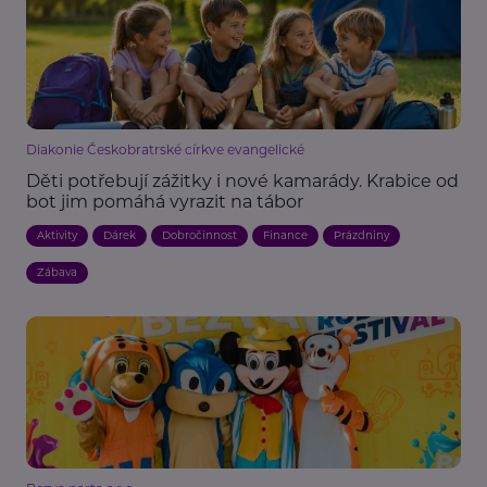
Diakonie Českobratrské církve evangelické
Děti potřebují zážitky i nové kamarády. Krabice od
bot jim pomáhá vyrazit na tábor
Aktivity
Dárek
Dobročinnost
Finance
Prázdniny
Zábava