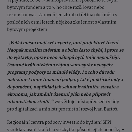
vyplynulo, že 69 % samospráv není spokojeno se svým
bytovým fondem a 72 % ho chce rozšiřovat nebo
rekonstruovat. Zároveň jen zhruba třetina obcí měla v
posledních osmi letech nějakou zkušenost s vlastním
bytovým projektem.
„Velká města mají své experty, umí projektové řízení.
Naopak menším městům a obcím často chybí, i proto se
do výstavby, oprav nebo nákupů bytů tolik nepouštějí.
Ostatně kvůli nízkému zájmu samospráv neuspěly
programy podpory za minulé vlády. I z toho důvodu
nabízíme kromě finanční podpory také praktické rady a
doporučení, například jak sehnat kvalitního stavaře a
ekonoma, jak změnit územní plán nebo připravit
urbanistickou studii,“
vysvětluje místopředseda vlády
pro digitalizaci a ministr pro místní rozvoj Ivan Bartoš.
Regionální centra podpory investic do bydlení SFPI
vznikla v osmi krajích a ve zbytku působí jejich pobočky –