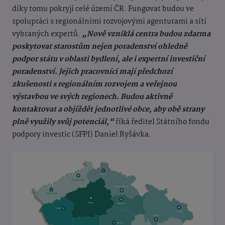
díky tomu pokryjí celé území ČR. Fungovat budou ve
spolupráci s regionálními rozvojovými agenturami a sítí
vybraných expertů.
„Nově vzniklá centra budou zdarma
poskytovat starostům nejen poradenství ohledně
podpor státu v oblasti bydlení, ale i expertní investiční
poradenství. Jejich pracovníci mají předchozí
zkušenosti s regionálním rozvojem a veřejnou
výstavbou ve svých regionech. Budou aktivně
kontaktovat a objíždět jednotlivé obce, aby obě strany
plně využily svůj potenciál,“
říká ředitel Státního fondu
podpory investic (SFPI) Daniel Ryšávka.