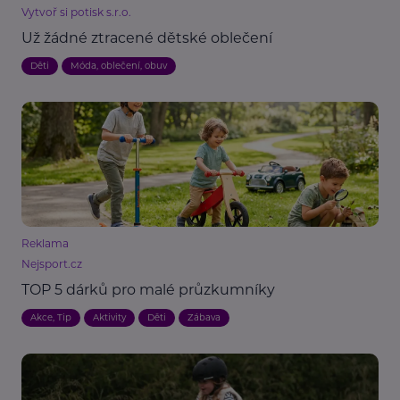
Vytvoř si potisk s.r.o.
Už žádné ztracené dětské oblečení
Děti
Móda, oblečení, obuv
Reklama
Nejsport.cz
TOP 5 dárků pro malé průzkumníky
Akce, Tip
Aktivity
Děti
Zábava