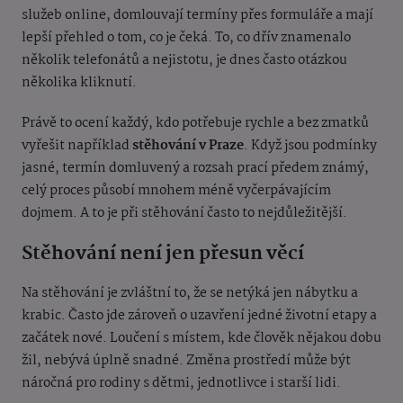
služeb online, domlouvají termíny přes formuláře a mají
lepší přehled o tom, co je čeká. To, co dřív znamenalo
několik telefonátů a nejistotu, je dnes často otázkou
několika kliknutí.
Právě to ocení každý, kdo potřebuje rychle a bez zmatků
vyřešit například
stěhování v Praze
. Když jsou podmínky
jasné, termín domluvený a rozsah prací předem známý,
celý proces působí mnohem méně vyčerpávajícím
dojmem. A to je při stěhování často to nejdůležitější.
Stěhování není jen přesun věcí
Na stěhování je zvláštní to, že se netýká jen nábytku a
krabic. Často jde zároveň o uzavření jedné životní etapy a
začátek nové. Loučení s místem, kde člověk nějakou dobu
žil, nebývá úplně snadné. Změna prostředí může být
náročná pro rodiny s dětmi, jednotlivce i starší lidi.