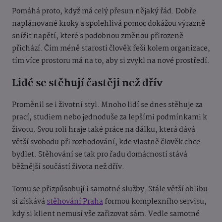
Pomáhá proto, když má celý přesun nějaký řád. Dobře
naplánované kroky a spolehlivá pomoc dokážou výrazně
snížit napětí, které s podobnou změnou přirozeně
přichází. Čím méně starostí člověk řeší kolem organizace,
tím více prostoru má na to, aby si zvykl na nové prostředí.
Lidé se stěhují častěji než dřív
Proměnil se i životní styl. Mnoho lidí se dnes stěhuje za
prací, studiem nebo jednoduše za lepšími podmínkami k
životu. Svou roli hraje také práce na dálku, která dává
větší svobodu při rozhodování, kde vlastně člověk chce
bydlet. Stěhování se tak pro řadu domácností stává
běžnější součástí života než dřív.
Tomu se přizpůsobují i samotné služby. Stále větší oblibu
si získává
stěhování Praha
formou komplexního servisu,
kdy si klient nemusí vše zařizovat sám. Vedle samotné