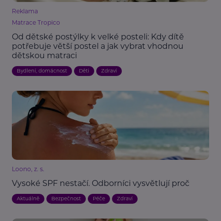
Reklama
Matrace Tropico
Od dětské postýlky k velké posteli: Kdy dítě
potřebuje větší postel a jak vybrat vhodnou
dětskou matraci
Bydlení, domácnost
Děti
Zdraví
Loono, z. s.
Vysoké SPF nestačí. Odborníci vysvětlují proč
Aktuálně
Bezpečnost
Péče
Zdraví