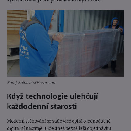
výrazně klidnější a lépe zvládnutelný než dřív
Zdroj: Stěhování Herrmann
Když technologie ulehčují
každodenní starosti
Moderní stěhování se stále více opírá o jednoduché
digitální nástroje. Lidé dnes běžně řeší objednávku