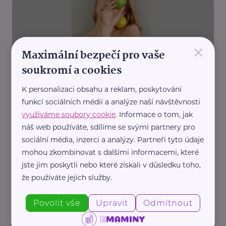
×
Maximální bezpečí pro vaše
soukromí a cookies
Reklama
K personalizaci obsahu a reklam, poskytování
Mastichashop.cz
funkcí sociálních médií a analýze naší návštěvnosti
Jaké přírodní látky se využívají pro podporu
trávení?
využíváme soubory cookie
. Informace o tom, jak
náš web používáte, sdílíme se svými partnery pro
Prevence, léčba
Výživa
Zdraví
sociální média, inzerci a analýzy. Partneři tyto údaje
mohou zkombinovat s dalšími informacemi, které
jste jim poskytli nebo které získali v důsledku toho,
že používáte jejich služby.
Povolit vše
Upravit
Odmítnout