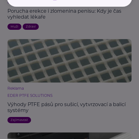
Loono, z. s.
Porucha erekce i zlomenina penisu: Kdy je čas
vyhledat lékaře
Muži
Zdraví
Reklama
EDER PTFE SOLUTIONS
Výhody PTFE pásů pro sušicí, vytvrzovací a balicí
systémy
Zajímavost