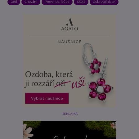
Děti
Chování
Prevence, léčba
Škola
Dobrovolnictví
REKLAMA