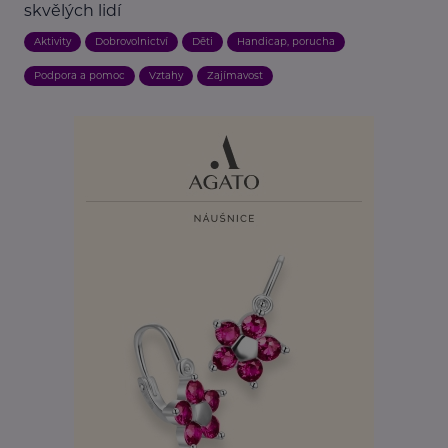
skvělých lidí
Aktivity
Dobrovolnictví
Děti
Handicap, porucha
Podpora a pomoc
Vztahy
Zajímavost