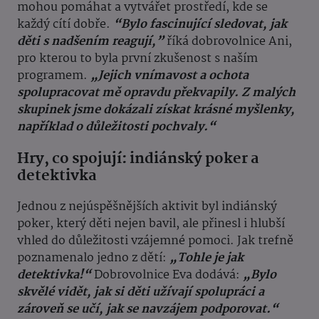
mohou pomáhat a vytvářet prostředí, kde se
každý cítí dobře.
“Bylo fascinující sledovat, jak
děti s nadšením reagují,”
říká dobrovolnice Ani,
pro kterou to byla první zkušenost s naším
programem.
„Jejich vnímavost a ochota
spolupracovat mě opravdu překvapily. Z malých
skupinek jsme dokázali získat krásné myšlenky,
například o důležitosti pochvaly.“
Hry, co spojují: indiánský poker a
detektivka
Jednou z nejúspěšnějších aktivit byl indiánský
poker, který děti nejen bavil, ale přinesl i hlubší
vhled do důležitosti vzájemné pomoci. Jak trefně
poznamenalo jedno z dětí:
„Tohle je jak
detektivka!“
Dobrovolnice Eva dodává:
„Bylo
skvělé vidět, jak si děti užívají spolupráci a
zároveň se učí, jak se navzájem podporovat.“