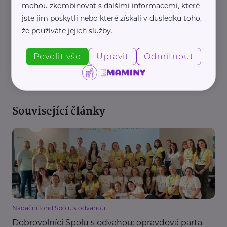
mohou zkombinovat s dalšími informacemi, které
jste jim poskytli nebo které získali v důsledku toho,
že používáte jejich služby.
Povolit vše
Upravit
Odmítnout
REKLAMA
Související články
Nadační fond Spolu s odvahou
Dobrovolníci Spolu s odvahou: opravdová parta