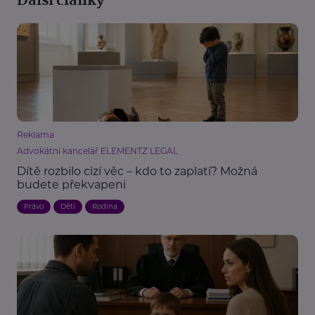
Další články
Reklama
Advokátní kancelář ELEMENTZ LEGAL
Dítě rozbilo cizí věc – kdo to zaplatí? Možná
budete překvapeni
Právo
Děti
Rodina