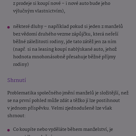
z prodeje si koupí nové – i nové auto bude jeho
výlučným vlastnictvím),
některé dluhy – například pokud si jeden z manželů
bez vědomí druhého vezme zápůjčku, která neřeší
běžné záležitosti rodiny, jde tato zátěž jen za ním
(např. si na leasing koupí nablýskané auto, jehož
hodnota mnohonásobně přesahuje běžné příjmy
rodiny)
Shrnutí
Problematika společného jmění manželů je složitější, než
se na první pohled může zdát a těžko jí lze postihnout
v jednom příspěvku. Velmi zjednodušeně lze však
shrnout:
Co koupíte nebo vyděláte během manželství, je