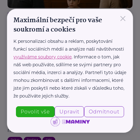
×
Reklama
Maximální bezpečí pro vaše
Advokátní kancelář ELEMENTZ LEGAL
soukromí a cookies
Otec se nehlásí k dítěti? Jak funguje určení
otcovství soudem
K personalizaci obsahu a reklam, poskytování
Rodič
Právo
Děti
funkcí sociálních médií a analýze naší návštěvnosti
využíváme soubory cookie
. Informace o tom, jak
náš web používáte, sdílíme se svými partnery pro
sociální média, inzerci a analýzy. Partneři tyto údaje
mohou zkombinovat s dalšími informacemi, které
jste jim poskytli nebo které získali v důsledku toho,
že používáte jejich služby.
Reklama
Povolit vše
Upravit
Odmítnout
Advokátní kancelář ELEMENTZ LEGAL
Čekáte dítě a otec se k ničemu nemá? Na výživné
máte nárok i bez svatby
Právo
Rodina
Děti