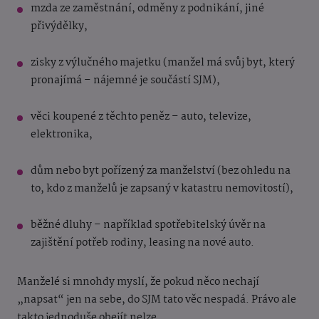
mzda ze zaměstnání, odměny z podnikání, jiné
přivýdělky,
zisky z výlučného majetku (manžel má svůj byt, který
pronajímá – nájemné je součástí SJM),
věci koupené z těchto peněz – auto, televize,
elektronika,
dům nebo byt pořízený za manželství (bez ohledu na
to, kdo z manželů je zapsaný v katastru nemovitostí),
běžné dluhy – například spotřebitelský úvěr na
zajištění potřeb rodiny, leasing na nové auto.
Manželé si mnohdy myslí, že pokud něco nechají
„napsat“ jen na sebe, do SJM tato věc nespadá. Právo ale
takto jednoduše obejít nelze.