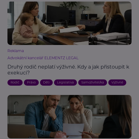
Reklama
Advokátní kancelář ELEMENTZ LEGAL
Druhý rodič neplatí výživné. Kdy a jak přistoupit k
exekuci?
Rodič
Právo
Děti
Legislativa
Samoživitel/ka
Výživné