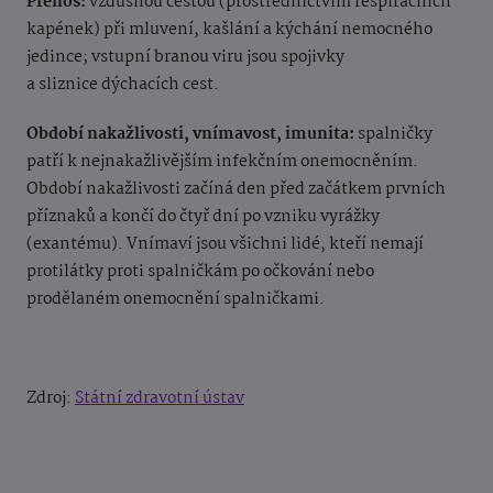
Přenos:
vzdušnou cestou (prostřednictvím respiračních
kapének) při mluvení, kašlání a kýchání nemocného
jedince; vstupní branou viru jsou spojivky
a sliznice dýchacích cest.
Období nakažlivosti, vnímavost, imunita:
spalničky
patří k nejnakažlivějším infekčním onemocněním.
Období nakažlivosti začíná den před začátkem prvních
příznaků a končí do čtyř dní po vzniku vyrážky
(exantému). Vnímaví jsou všichni lidé, kteří nemají
protilátky proti spalničkám po očkování nebo
prodělaném onemocnění spalničkami.
Zdroj:
Státní zdravotní ústav