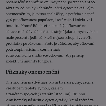
podání léků na snížení imunity např. po transplantaci.
Aby tito jedinci byli chráněni před vysoce nakažlivým
onemocněním, jako jsou spalničky, je potřeba alespoň
95% proočkovanost populace, která zajistí kolektivní
imunitu. Kromě lidí, kteří nesmí být očkováni ze
zdravotních důvodů, existuje stejně jako u jiných vakcín
malé procento jedinců, kteří nejsou schopni vytvořit
protilátky po očkování. Proto je důležité, aby očkování
podstoupili všichni, kteří nemají
zdravotní kontraindikace očkování, aby princip
kolektivní imunity fungoval.
Příznaky onemocnění
Onemocnění má dvě fáze. První trvá asi 4 dny, začíná
vzestupem teploty, rýmou, kašlem
a zánětem spojivek (katarální stadium). Druhou
vlnu horečky následuje výsev vyrážky, která začíná za