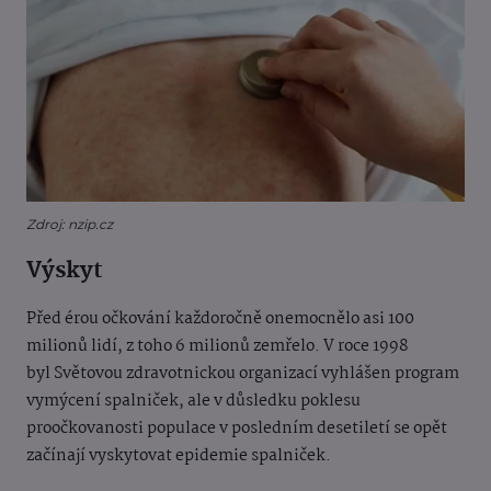
Zdroj: nzip.cz
Výskyt
Před érou očkování každoročně onemocnělo asi 100
milionů lidí, z toho 6 milionů zemřelo. V roce 1998
byl Světovou zdravotnickou organizací vyhlášen program
vymýcení spalniček, ale v důsledku poklesu
proočkovanosti populace v posledním desetiletí se opět
začínají vyskytovat epidemie spalniček.