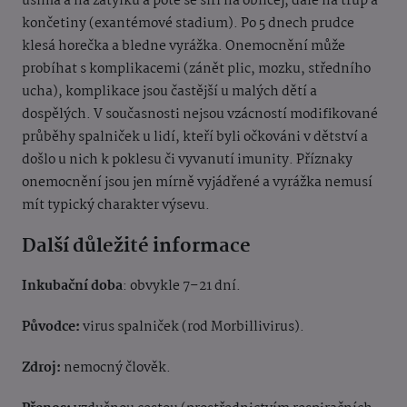
ušima a na zátylku a poté se šíří na obličej, dále na trup a
končetiny (exantémové stadium). Po 5 dnech prudce
klesá horečka a bledne vyrážka. Onemocnění může
probíhat s komplikacemi (zánět plic, mozku, středního
ucha), komplikace jsou častější u malých dětí a
dospělých. V současnosti nejsou vzácností modifikované
průběhy spalniček u lidí, kteří byli očkováni v dětství a
došlo u nich k poklesu či vyvanutí imunity. Příznaky
onemocnění jsou jen mírně vyjádřené a vyrážka nemusí
mít typický charakter výsevu.
Další důležité informace
Inkubační doba
: obvykle 7–21 dní.
Původce:
virus spalniček (rod Morbillivirus).
Zdroj:
nemocný člověk.