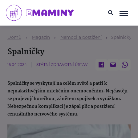
Domů
Magazín
Nemoci a postižení
Spalničky
Spalničky
16.04.2024
STÁTNÍ ZDRAVOTNÍ ÚSTAV
Spalničky se vyskytují na celém světě a patří k
nejnakažlivějším infekčním onemocněním. Nejčastěji
se projevují horečkou, zánětem spojivek a vyrážkou.
Nebezpečnou komplikací je zápal plic a postižení
centrálního nervového systému.