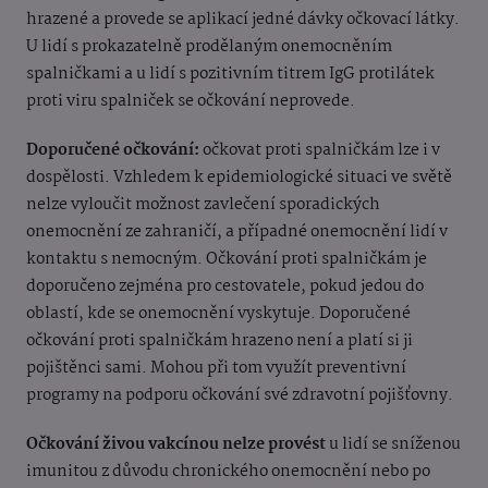
hrazené a provede se aplikací jedné dávky očkovací látky.
U lidí s prokazatelně prodělaným onemocněním
spalničkami a u lidí s pozitivním titrem IgG protilátek
proti viru spalniček se očkování neprovede.
Doporučené očkování:
očkovat proti spalničkám lze i v
dospělosti. Vzhledem k epidemiologické situaci ve světě
nelze vyloučit možnost zavlečení sporadických
onemocnění ze zahraničí, a případné onemocnění lidí v
kontaktu s nemocným. Očkování proti spalničkám je
doporučeno zejména pro cestovatele, pokud jedou do
oblastí, kde se onemocnění vyskytuje. Doporučené
očkování proti spalničkám hrazeno není a platí si ji
pojištěnci sami. Mohou při tom využít preventivní
programy na podporu očkování své zdravotní pojišťovny.
Očkování živou vakcínou nelze provést
u lidí se sníženou
imunitou z důvodu chronického onemocnění nebo po