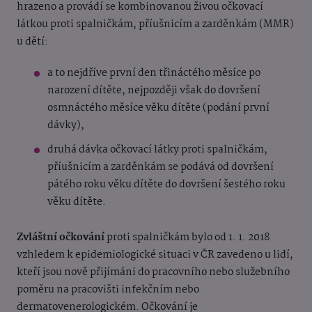
hrazeno a provádí se kombinovanou živou očkovací
látkou proti spalničkám, příušnicím a zarděnkám (MMR)
u dětí:
a to nejdříve první den třináctého měsíce po
narození dítěte, nejpozději však do dovršení
osmnáctého měsíce věku dítěte (podání první
dávky),
druhá dávka očkovací látky proti spalničkám,
příušnicím a zarděnkám se podává od dovršení
pátého roku věku dítěte do dovršení šestého roku
věku dítěte.
Zvláštní očkování
proti spalničkám bylo od 1. 1. 2018
vzhledem k epidemiologické situaci v ČR zavedeno u lidí,
kteří jsou nově přijímáni do pracovního nebo služebního
poměru na pracovišti infekčním nebo
dermatovenerologickém. Očkování je