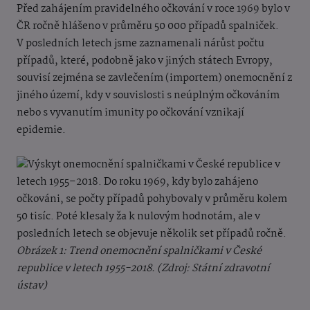
Před zahájením pravidelného očkování v roce 1969 bylo v
ČR ročně hlášeno v průměru 50 000 případů spalniček.
V posledních letech jsme zaznamenali nárůst počtu
případů, které, podobně jako v jiných státech Evropy,
souvisí zejména se zavlečením (importem) onemocnění z
jiného území, kdy v souvislosti s neúplným očkováním
nebo s vyvanutím imunity po očkování vznikají
epidemie.
Obrázek 1: Trend onemocnění spalničkami v České
republice v letech 1955-2018. (Zdroj: Státní zdravotní
ústav)