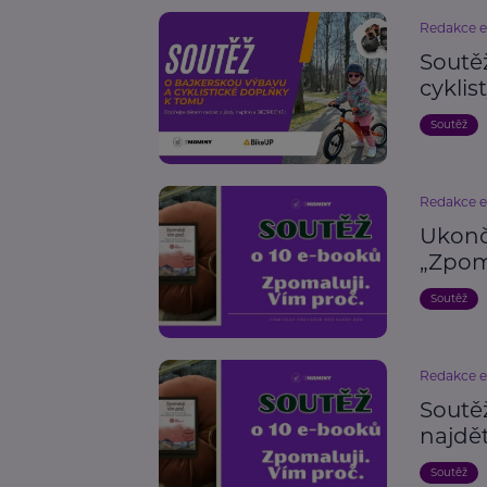
Redakce 
Soutě
cyklis
Soutěž
Redakce 
Ukonč
„Zpoma
Soutěž
Redakce 
Soutěž
najdě
Soutěž