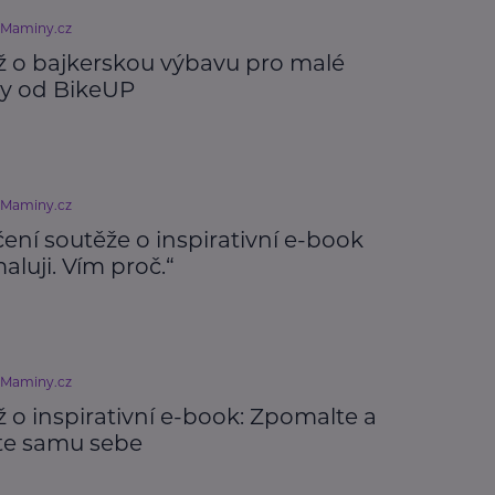
eMaminy.cz
ž o bajkerskou výbavu pro malé
ty od BikeUP
eMaminy.cz
ení soutěže o inspirativní e-book
luji. Vím proč.“
eMaminy.cz
 o inspirativní e-book: Zpomalte a
te samu sebe