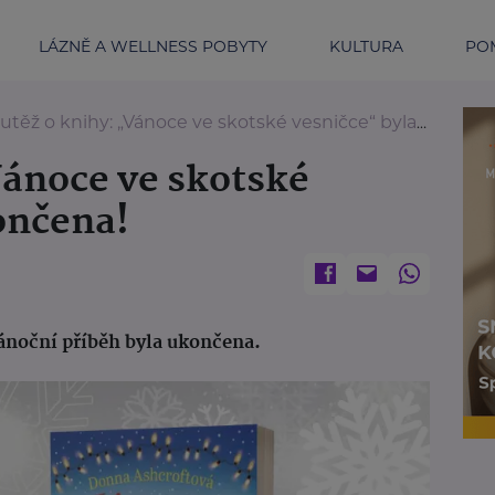
LÁZNĚ A WELLNESS POBYTY
KULTURA
POM
utěž o knihy: „Vánoce ve skotské vesničce“ byla ukončena!
Vánoce ve skotské
ončena!
ánoční příběh byla ukončena.