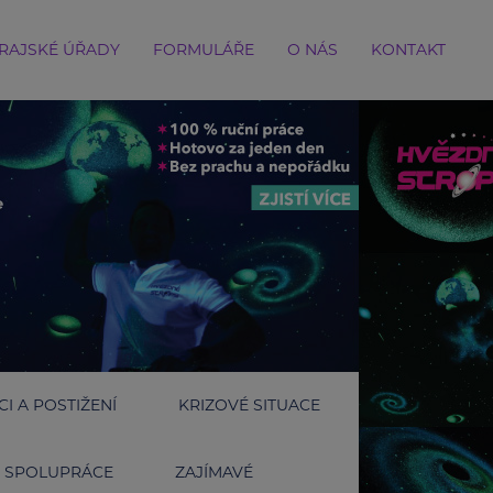
RAJSKÉ ÚŘADY
FORMULÁŘE
O NÁS
KONTAKT
I A POSTIŽENÍ
KRIZOVÉ SITUACE
SPOLUPRÁCE
ZAJÍMAVÉ