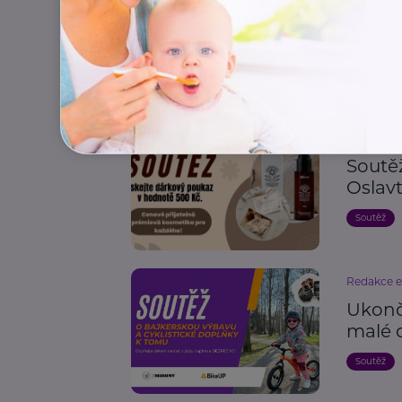
Ukonč
příro
Soutěž
Redakce 
Soutě
Oslav
Soutěž
Redakce 
Ukonč
malé 
Soutěž