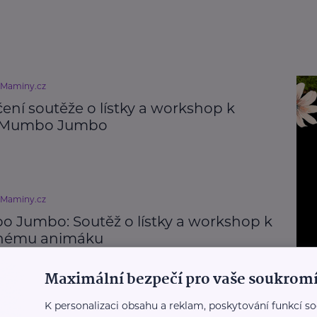
eMaminy.cz
ení soutěže o lístky a workshop k
u Mumbo Jumbo
eMaminy.cz
 Jumbo: Soutěž o lístky a workshop k
nému animáku
Maximální bezpečí pro vaše soukromí
K personalizaci obsahu a reklam, poskytování funkcí so
eMaminy.cz