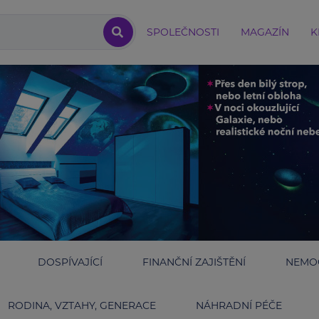
SPOLEČNOSTI
MAGAZÍN
K
DOSPÍVAJÍCÍ
FINANČNÍ ZAJIŠTĚNÍ
NEMOC
RODINA, VZTAHY, GENERACE
NÁHRADNÍ PÉČE