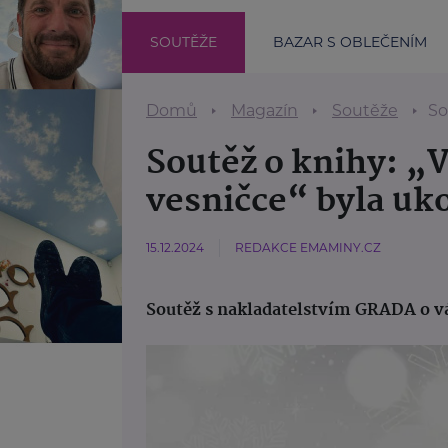
SOUTĚŽE
BAZAR S OBLEČENÍM
Domů
Magazín
Soutěže
So
Soutěž o knihy: „
vesničce“ byla uk
15.12.2024
REDAKCE EMAMINY.CZ
Soutěž s nakladatelstvím GRADA o v