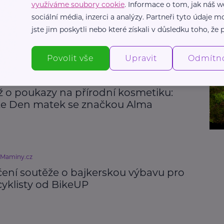
využíváme soubory cookie
. Informace o tom, jak náš w
ení soutěže o dárkové vouchery na
sociální média, inzerci a analýzy. Partneři tyto údaje
dní kosmetiku Alma
jste jim poskytli nebo které získali v důsledku toho, že p
Povolit vše
Upravit
Odmítn
eMaminy.cz
ž o poukazy na přírodní kosmetiku:
te Den matek se značkou Alma
eMaminy.cz
ení soutěže o bajkerskou výbavu pro
cyklisty od BikeUP