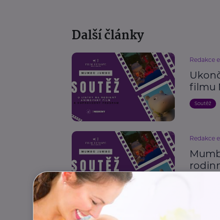
Další články
Redakce 
Ukonč
film
Soutěž
Redakce 
Mumbo
rodin
Soutěž
Redakce 