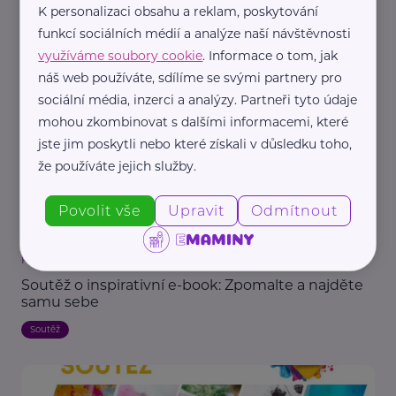
K personalizaci obsahu a reklam, poskytování
Redakce eMaminy.cz
funkcí sociálních médií a analýze naší návštěvnosti
Ukončení soutěže o inspirativní e-book
využíváme soubory cookie
. Informace o tom, jak
„Zpomaluji. Vím proč.“
náš web používáte, sdílíme se svými partnery pro
Soutěž
sociální média, inzerci a analýzy. Partneři tyto údaje
mohou zkombinovat s dalšími informacemi, které
jste jim poskytli nebo které získali v důsledku toho,
že používáte jejich služby.
Povolit vše
Upravit
Odmítnout
Redakce eMaminy.cz
Soutěž o inspirativní e-book: Zpomalte a najděte
samu sebe
Soutěž