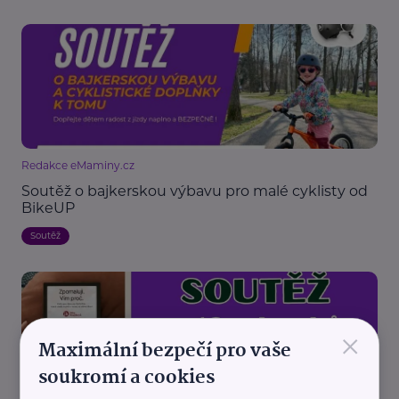
Redakce eMaminy.cz
Soutěž o bajkerskou výbavu pro malé cyklisty od
BikeUP
Soutěž
×
Maximální bezpečí pro vaše
soukromí a cookies