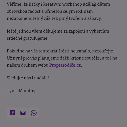
Věříme, že lístky i kreativní workshop udělají dětem
obrovskou radost a přinesou celým rodinám
nezapomenutelný zážitek plný tvoření a zábavy.
Ještě jednou všem děkujeme za zapojení a výhercům
srdečně gratulujeme!
Pokud se na vás tentokrát štěstí neusmálo, nezoufejte.
Už nyní pro vás plánujeme další krásné soutěže, a to i na
našem druhém webu
Proprarodiče.cz
.
Sledujte nás i nadále!
Tým eMaminy