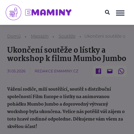
Domů
Magazín
Soutěže
Ukončení soutěže o lí
Ukončení soutěže o lístky a
workshop k filmu Mumbo Jumbo
31.05.2026
REDAKCE EMAMINY.CZ
Vážení rodiče, milí soutěžící, soutěž s distribuční
společností Film Europe o lístky na animovanou
pohádku Mumbo Jumbo a doprovodný výtvarný
workshop byla ukončena. Velice nás potěšil váš zájem o
toto hravé rodinné odpoledne. Děkujeme vám všem za
skvělou účast!