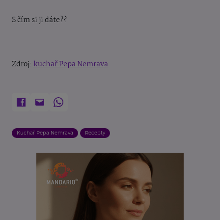
S čím si ji dáte??
Zdroj:
kuchař Pepa Nemrava
Kuchař Pepa Nemrava
Recepty