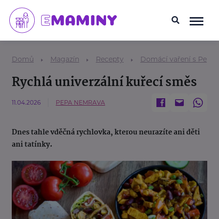
Domů
Magazín
Recepty
Domácí vaření s Pepo
Rychlá univerzální kuřecí směs
11.04.2026
PEPA NEMRAVA
Dnes tahle vděčná rychlovka, kterou neurazíte ani děti
ani tatínky.