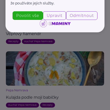
že používáte jejich služby.
Povolit vše
Upravit
Odmítnout
Pepa Nemrava
Vepřový flamendr
Recepty
Kuchař Pepa Nemrava
Pepa Nemrava
Kulajda podle mojí babičky
Kuchař Pepa Nemrava
Recepty