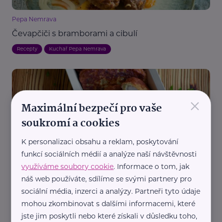
Pepa Nemrava
Čevapčiči s bramborami a cibulí
Recepty
Kuchař Pepa Nemrava
×
Maximální bezpečí pro vaše
soukromí a cookies
K personalizaci obsahu a reklam, poskytování
Pepa Nemrava
funkcí sociálních médií a analýze naší návštěvnosti
Kuřecí rarášci, aneb jak dostat maso do dětí
využíváme soubory cookie
. Informace o tom, jak
Kuchař Pepa Nemrava
Recepty
náš web používáte, sdílíme se svými partnery pro
sociální média, inzerci a analýzy. Partneři tyto údaje
mohou zkombinovat s dalšími informacemi, které
jste jim poskytli nebo které získali v důsledku toho,