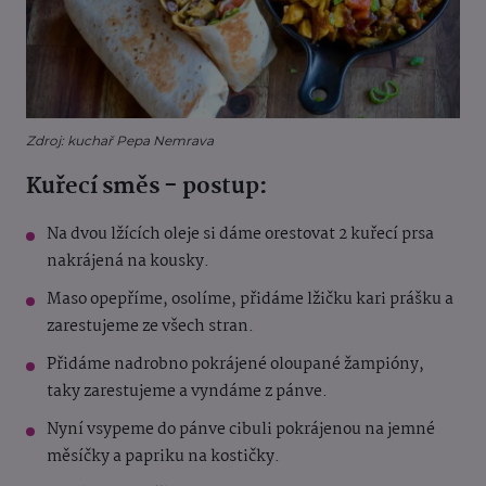
Zdroj: kuchař Pepa Nemrava
Kuřecí směs - postup:
Na dvou lžících oleje si dáme orestovat 2 kuřecí prsa
nakrájená na kousky.
Maso opepříme, osolíme, přidáme lžičku kari prášku a
zarestujeme ze všech stran.
Přidáme nadrobno pokrájené oloupané žampióny,
taky zarestujeme a vyndáme z pánve.
Nyní vsypeme do pánve cibuli pokrájenou na jemné
měsíčky a papriku na kostičky.