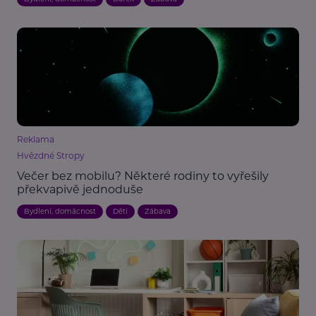
Reklama
Hvězdné Stropy
Večer bez mobilu? Některé rodiny to vyřešily
překvapivě jednoduše
Bydlení, domácnost
Děti
Zábava