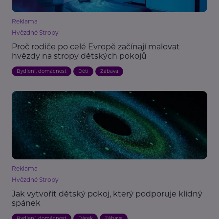
Reklama
Hvězdné Stropy
Proč rodiče po celé Evropě začínají malovat
hvězdy na stropy dětských pokojů
Bydlení, domácnost
Děti
Zábava
Reklama
Hvězdné Stropy
Jak vytvořit dětský pokoj, který podporuje klidný
spánek
Bydlení, domácnost
Dárek
Zábava