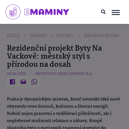
Domů
Magazín
Pro ženy
Zahrada a domov
Rezidenční projekt Byty Na
Vackově: městský styl s
přírodou na dosah
02.04.2025
METROSTAV DEVELOPMENT A.S.
Praha je dynamickým místem, které neustále láká nové
obyvatele svou historií, kulturou a životní energií.
Nabízí nejen pracovní a vzdělávací příležitosti, ale i
nepřeberné možnosti relaxace a zábavy. Koupě
vlastního bytu v metropoli znamená investici do