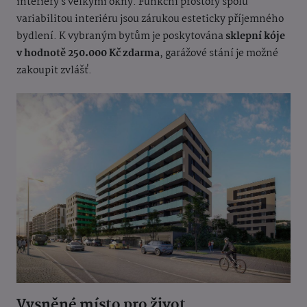
interiéry s velkými okny. Funkční prostory spolu
variabilitou interiéru jsou zárukou esteticky příjemného
bydlení. K vybraným bytům je poskytována
sklepní kóje
v hodnotě 250.000 Kč zdarma
, garážové stání je možné
zakoupit zvlášť.
Vysněné místo pro život