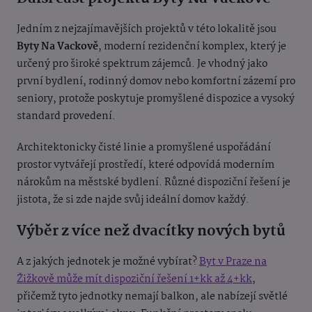
Jedním z nejzajímavějších projektů v této lokalitě jsou
Byty Na Vackově
, moderní rezidenční komplex, který je
určený pro široké spektrum zájemců. Je vhodný jako
první bydlení, rodinný domov nebo komfortní zázemí pro
seniory, protože poskytuje promyšlené dispozice a vysoký
standard provedení.
Architektonicky čisté linie a promyšlené uspořádání
prostor vytvářejí prostředí, které odpovídá moderním
nárokům na městské bydlení. Různé dispoziční řešení je
jistota, že si zde najde svůj ideální domov každý.
Výběr z více než dvacítky nových bytů
A z jakých jednotek je možné vybírat?
Byt v Praze na
Žižkově může mít dispoziční řešení 1+kk až 4+kk
,
přičemž tyto jednotky nemají balkon, ale nabízejí světlé