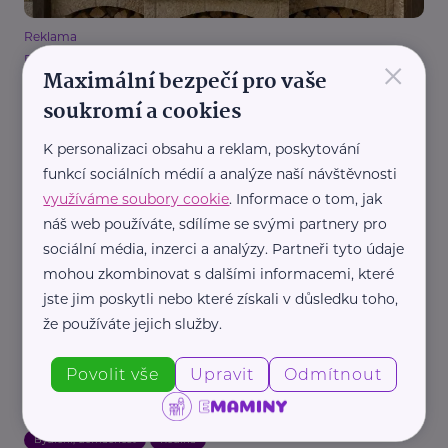
Reklama
×
Pressdeko
Maximální bezpečí pro vaše
Proč je levná zahradní kuchyně často nejdražší
soukromí a cookies
řešení
Bydlení, domácnost
Zahrada
K personalizaci obsahu a reklam, poskytování
funkcí sociálních médií a analýze naší návštěvnosti
využíváme soubory cookie
. Informace o tom, jak
náš web používáte, sdílíme se svými partnery pro
sociální média, inzerci a analýzy. Partneři tyto údaje
mohou zkombinovat s dalšími informacemi, které
jste jim poskytli nebo které získali v důsledku toho,
že používáte jejich služby.
Reklama
FINEP CZ
Povolit vše
Upravit
Odmítnout
Hledáte nový byt v Praze - zn. pro celou rodinu?
Odpověď nabízí Štěrboholy
Bydlení, domácnost
Rodina