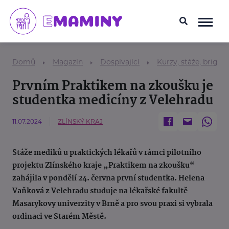
Domů
Magazín
Dospívající
Kurzy, stáže, brigád
Prvním Praktikem na zkoušku je
studentka medicíny z Velehradu
11.07.2024
ZLÍNSKÝ KRAJ
Stáže mediků u praktických lékařů v rámci pilotního
projektu Zlínského kraje „Praktikem na zkoušku“
zahájila v pondělí 24. června první studentka. Helena
Vaňková z Velehradu studuje na lékařské fakultě
Masarykovy univerzity v Brně a pro svou praxi si vybrala
ordinaci ve Starém Městě.