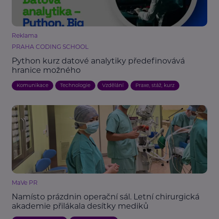
Reklama
PRAHA CODING SCHOOL
Python kurz datové analytiky předefinovává
hranice možného
Komunikace
Technologie
Vzdělání
Praxe, stáž, kurz
MaVe PR
Namísto prázdnin operační sál. Letní chirurgická
akademie přilákala desítky mediků