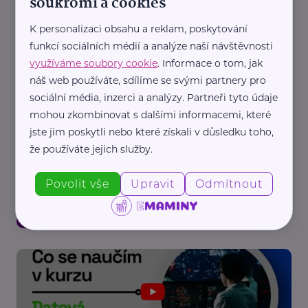
soukromí a cookies
Aktivity
Dospívání
Ekologie, udržitelnost
Finance
Gender
K personalizaci obsahu a reklam, poskytování
Komunikace
Legislativa
Praxe, stáž, kurz
Vztahy
funkcí sociálních médií a analýze naší návštěvnosti
využíváme soubory cookie
. Informace o tom, jak
náš web používáte, sdílíme se svými partnery pro
sociální média, inzerci a analýzy. Partneři tyto údaje
mohou zkombinovat s dalšími informacemi, které
jste jim poskytli nebo které získali v důsledku toho,
že používáte jejich služby.
Česká správa sociálního zabezpečení
Povolit vše
Upravit
Odmítnout
Přednášky pro začínající OSVČ vzbudily velký
ohlas
Dospívání
Práce, zaměstnání
Praxe, stáž, kurz
Vzdělání