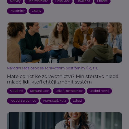
Aktivity
Dobrovolnictví
Dospívání
Dovolená
Charita
Prázdniny
Vztahy
Národní rada osob se zdravotním postižením ČR, z.s.
Máte co říct ke zdravotnictví? Ministerstvo hledá
mladé lidi, kteří chtějí změnit systém
Aktuálně
Komunikace
Lékaři, nemocnice
Osobní rozvoj
Podpora a pomoc
Praxe, stáž, kurz
Zdraví