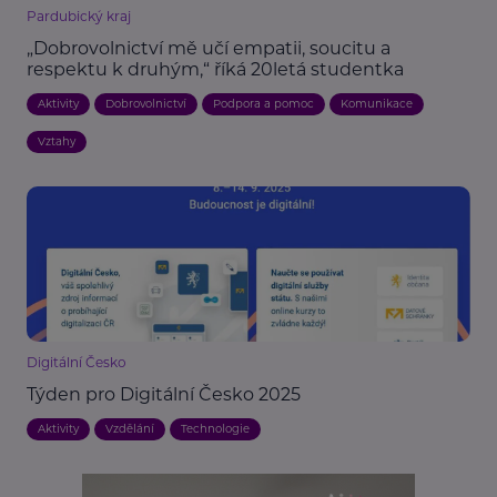
Pardubický kraj
„Dobrovolnictví mě učí empatii, soucitu a
respektu k druhým,“ říká 20letá studentka
Aktivity
Dobrovolnictví
Podpora a pomoc
Komunikace
Vztahy
Digitální Česko
Týden pro Digitální Česko 2025
Aktivity
Vzdělání
Technologie