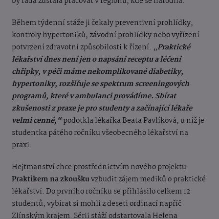
by ráda zůstala pracovat v regionu, kde se narodila.
Během týdenní stáže ji čekaly preventivní prohlídky,
kontroly hypertoniků, závodní prohlídky nebo vyřízení
potvrzení zdravotní způsobilosti k řízení. „
Praktické
lékařství dnes není jen o napsání receptu a léčení
chřipky, v péči máme nekomplikované diabetiky,
hypertoniky, rozšiřuje se spektrum screeningových
programů, které v ambulanci provádíme. Sbírat
zkušenosti z praxe je pro studenty a začínající lékaře
velmi cenné,“
podotkla lékařka Beata Pavlíková, u níž je
studentka pátého ročníku všeobecného lékařství na
praxi.
Hejtmanství chce prostřednictvím nového projektu
Praktikem na zkoušku
vzbudit zájem mediků o praktické
lékařství. Do prvního ročníku se přihlásilo celkem 12
studentů, vybírat si mohli z deseti ordinací napříč
Zlínským krajem. Sérii stáží odstartovala Helena