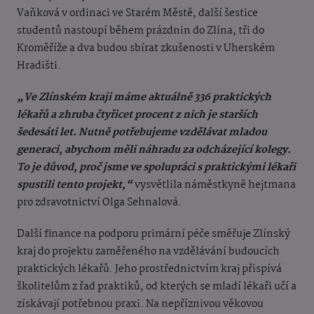
Vaňková v ordinaci ve Starém Městě, další šestice
studentů nastoupí během prázdnin do Zlína, tři do
Kroměříže a dva budou sbírat zkušenosti v Uherském
Hradišti.
„Ve Zlínském kraji máme aktuálně 336 praktických
lékařů a zhruba čtyřicet procent z nich je starších
šedesáti let. Nutně potřebujeme vzdělávat mladou
generaci, abychom měli náhradu za odcházející kolegy.
To je důvod, proč jsme ve spolupráci s praktickými lékaři
spustili tento projekt,“
vysvětlila náměstkyně hejtmana
pro zdravotnictví Olga Sehnalová.
Další finance na podporu primární péče směřuje Zlínský
kraj do projektu zaměřeného na vzdělávání budoucích
praktických lékařů. Jeho prostřednictvím kraj přispívá
školitelům z řad praktiků, od kterých se mladí lékaři učí a
získávají potřebnou praxi. Na nepříznivou věkovou