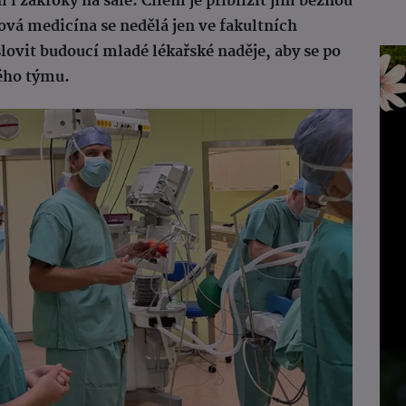
i zákroky na sále. Cílem je přiblížit jim běžnou
ková medicína se nedělá jen ve fakultních
slovit budoucí mladé lékařské naděje, aby se po
kého týmu.