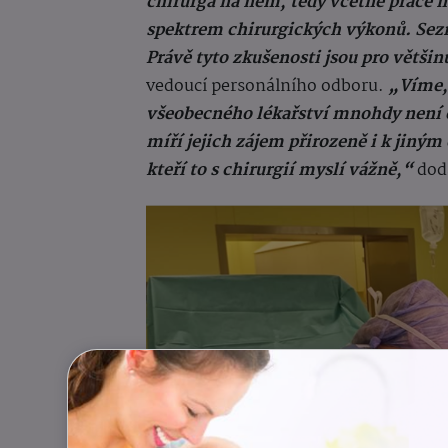
chirurga na něm, tedy včetně práce n
spektrem chirurgických výkonů. Sezn
Právě tyto zkušenosti jsou pro většin
vedoucí personálního odboru.
„Víme, 
všeobecného lékařství mnohdy není 
míří jejich zájem přirozeně i k jiný
kteří to s chirurgií myslí vážně,“
dod