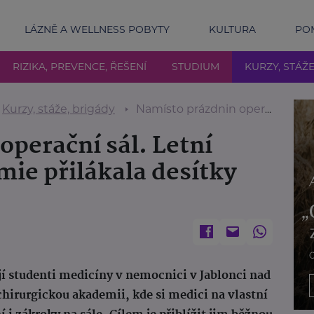
LÁZNĚ A WELLNESS POBYTY
KULTURA
POM
RIZIKA, PREVENCE, ŘEŠENÍ
STUDIUM
KURZY, STÁŽ
Kurzy, stáže, brigády
Namísto prázdnin operační sál. Letní chirurgická akademie přilákala desítky mediků
operační sál. Letní
mie přilákala desítky
jí studenti medicíny v nemocnici v Jablonci nad
 chirurgickou akademii, kde si medici na vlastní