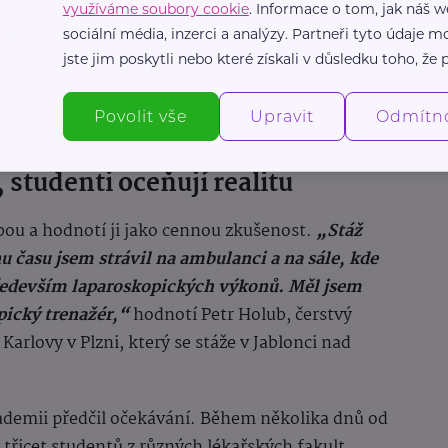
využíváme soubory cookie
. Informace o tom, jak náš w
sociální média, inzerci a analýzy. Partneři tyto údaje
jste jim poskytli nebo které získali v důsledku toho, že p
Povolit vše
Upravit
Odmítn
 studenti oceňují realitu
ebou a hodnotí ji jako cennou zkušenost.
„Stáž
u času jsem strávil na ambulanci a na sále, kde
především laparoskopických výkonů. Měl jsem
pický trenažér,“
hodnotí Petr Holub, čerstvý
Karlovy v Plzni, který se stáže v Jablonci nad
ademii předčil očekávání. Během několika dnů od
ř třicet studentů z různých lékařských fakult.