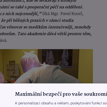
a ambulanci, kde se setkávají s širokým
ámí se také s pooperační péčí na oddělení.
u z nich nejcennější,“
říká Mgr. Pavel Kureš,
že při běžných praxích v rámci studia
čas věnovat se medikům intenzivněji, mnohdy
m oborům. Tato akademie dává větší prostor těm,
ává.
Maximální bezpečí pro vaše soukromí
K personalizaci obsahu a reklam, poskytování funkcí so