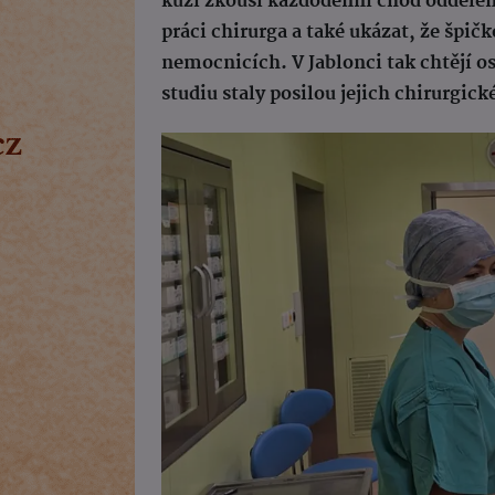
kůži zkouší každodenní chod oddělení 
práci chirurga a také ukázat, že špič
nemocnicích. V Jablonci tak chtějí o
studiu staly posilou jejich chirurgic