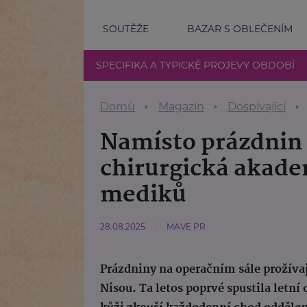
SOUTĚŽE
BAZAR S OBLEČENÍM
SPECIFIKA A TYPICKÉ PROJEVY OBDOBÍ
Domů
Magazín
Dospívající
Namísto prázdnin 
chirurgická akade
mediků
28.08.2025
MAVE PR
Prázdniny na operačním sále prožíva
Nisou. Ta letos poprvé spustila letní