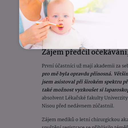
Zájem předčil očekávání,
První účastníci už mají akademii za s
pro mě byla opravdu přínosná. Většin
jsem asistoval při širokém spektru 
také možnost vyzkoušet si laparosko
absolvent Lékařské fakulty Univerzity 
Nisou před nedávnem zúčastnil.
Zájem mediků o letní chirurgickou ak
spuštění registrace se přihlásilo témě