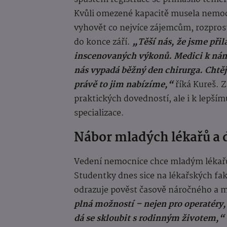
Kvůli omezené kapacitě musela nemocn
vyhovět co nejvíce zájemcům, rozprost
do konce září.
„Těší nás, že jsme přil
inscenovaných výkonů. Medici k nám
nás vypadá běžný den chirurga. Chtějí
právě to jim nabízíme,“
říká Kureš. Z
praktických dovedností, ale i k lepš
specializace.
Nábor mladých lékařů a 
Vedení nemocnice chce mladým lékařům
Studentky dnes sice na lékařských faku
odrazuje pověst časově náročného a m
plná možností – nejen pro operatéry, 
dá se skloubit s rodinným životem,“