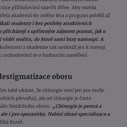
ice přihlašování uzavřít dříve. Aby mohla
řela akademii do celého léta a program poběží až
ákali studenty i bez potřeby atraktivních
 přicházejí s upřímným zájmem poznat, jak u
 vidět realitu, do které sami brzy nastoupí. A
kušenosti z akademie tak neslouží jen k rozvoji
ímu rozhodování se o budoucím zaměření
destigmatizace oboru
 také ukázat, že chirurgie není jen pro muže.
ltách převažují, ale od chirurgie je často
álo flexibilního oboru.
„Chirurgie je pestrá a
ale i pro operatérky. Nabízí různé specializace a
říká Kureš.