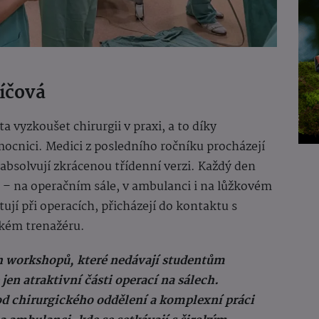
líčová
 vyzkoušet chirurgii v praxi, a to díky
ocnici. Medici z posledního ročníku procházejí
í absolvují zkrácenou třídenní verzi. Každý den
i – na operačním sále, v ambulanci i na lůžkovém
tují při operacích, přicházejí do kontaktu s
ckém trenažéru.
ch workshopů, které nedávají studentům
n atraktivní části operací na sálech.
d chirurgického oddělení a komplexní práci