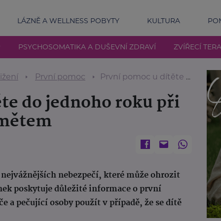
LÁZNĚ A WELLNESS POBYTY
KULTURA
POM
P
PSYCHOSOMATIKA A DUŠEVNÍ ZDRAVÍ
ZVÍŘECÍ TERA
ižení
První pomoc
První pomoc u dítěte do jednoho roku při dušení cizím předmětem
te do jednoho roku při
dmětem
nejvážnějších nebezpečí, které může ohrozit
nek poskytuje důležité informace o první
 a pečující osoby použít v případě, že se dítě