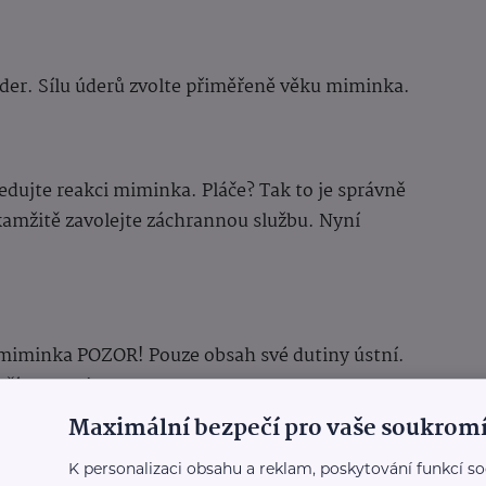
úder. Sílu úderů zvolte přiměřeně věku miminka.
dujte reakci miminka. Pláče? Tak to je správně
kamžitě zavolejte záchrannou službu. Nyní
 miminka POZOR! Pouze obsah své dutiny ústní.
čít resuscitovat.
Maximální bezpečí pro vaše soukromí
esu zachovali klid a soustředili se na
u miminku.
K personalizaci obsahu a reklam, poskytování funkcí so