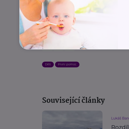
Autor: Lukáš Bareš,
První pomoc zác
Děti
První pomoc
Související články
Lukáš Bar
Rozdíl