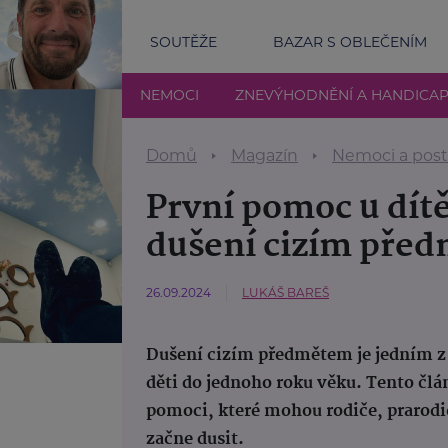
SOUTĚŽE
BAZAR S OBLEČENÍM
NEMOCI
ZNEVÝHODNĚNÍ A HANDICA
Domů
Magazín
Nemoci a post
První pomoc u dítě
dušení cizím pře
26.09.2024
LUKÁŠ BAREŠ
Dušení cizím předmětem je jedním z 
děti do jednoho roku věku. Tento člá
pomoci, které mohou rodiče, prarodiče
začne dusit.