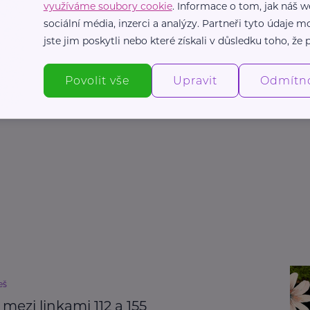
využíváme soubory cookie
. Informace o tom, jak náš w
sociální média, inzerci a analýzy. Partneři tyto údaje
jste jim poskytli nebo které získali v důsledku toho, že p
hranáře
Povolit vše
Upravit
Odmítn
eš
 mezi linkami 112 a 155