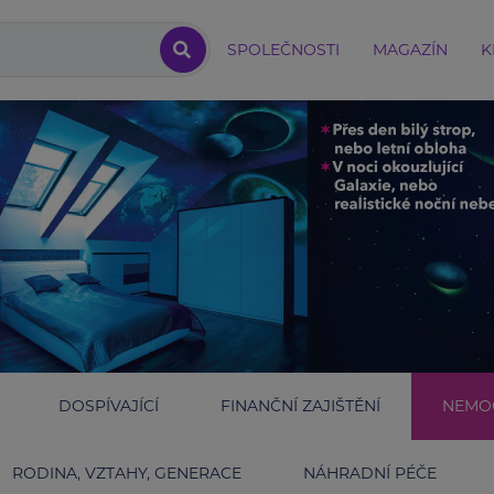
SPOLEČNOSTI
MAGAZÍN
K
DOSPÍVAJÍCÍ
FINANČNÍ ZAJIŠTĚNÍ
NEMOC
RODINA, VZTAHY, GENERACE
NÁHRADNÍ PÉČE