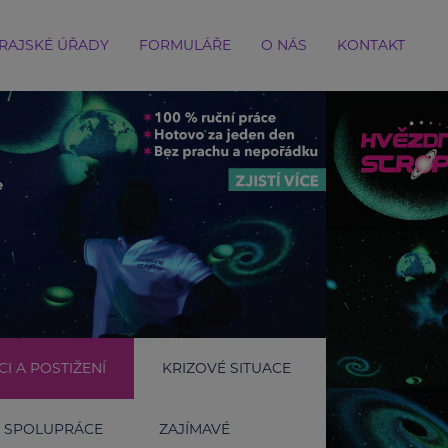
RAJSKÉ ÚŘADY
FORMULÁŘE
O NÁS
KONTAKT
I A POSTIŽENÍ
KRIZOVÉ SITUACE
SPOLUPRÁCE
ZAJÍMAVÉ