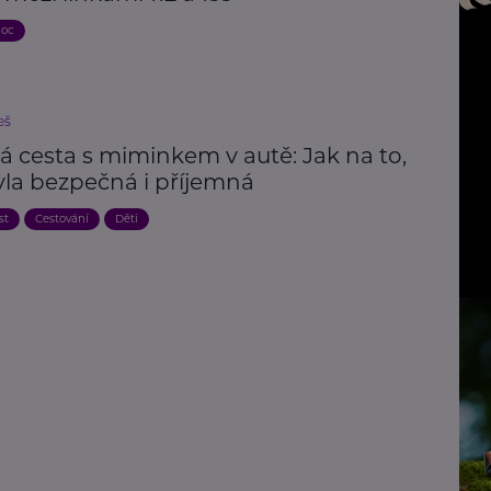
moc
eš
á cesta s miminkem v autě: Jak na to,
yla bezpečná i příjemná
st
Cestování
Děti