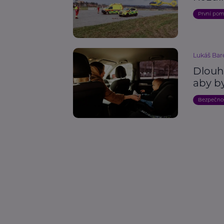
První po
Lukáš Bar
Dlouh
aby b
Bezpečno