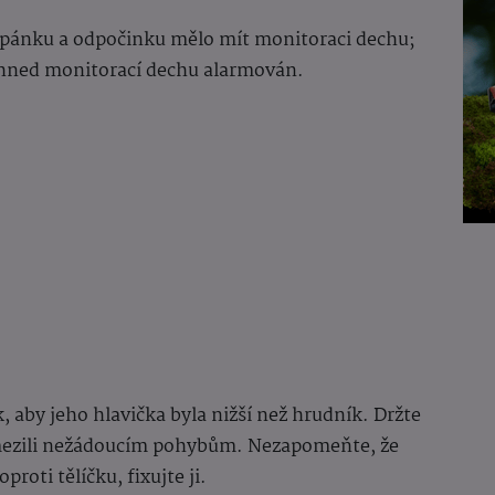
pánku a odpočinku mělo mít monitoraci dechu;
 ihned monitorací dechu alarmován.
 aby jeho hlavička byla nižší než hrudník. Držte
zamezili nežádoucím pohybům. Nezapomeňte, že
roti tělíčku, fixujte ji.