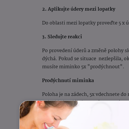
2. Aplikujte údery mezi lopatky
Do oblasti mezi lopatky proveďte 5 x 
3. Sledujte reakci
Po provedení úderů a změně polohy sle
dýchá. Pokud se situace nezlepšila, o
musíte miminko 5x "
prodýchnout".
Prodýchnutí miminka
Poloha je na zádech, 5x vdechnete do
Pokud je i nadále bez změny, musíte za
Je důležité, aby jste během celého proc
poskytování nezbytné pomoci vašem