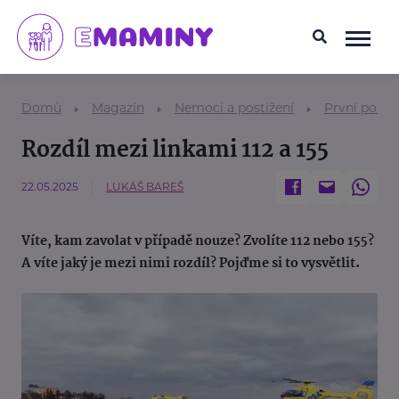
Domů
Magazín
Nemoci a postižení
První pomo
Rozdíl mezi linkami 112 a 155
22.05.2025
LUKÁŠ BAREŠ
Víte, kam zavolat v případě nouze? Zvolíte 112 nebo 155?
A víte jaký je mezi nimi rozdíl? Pojďme si to vysvětlit.