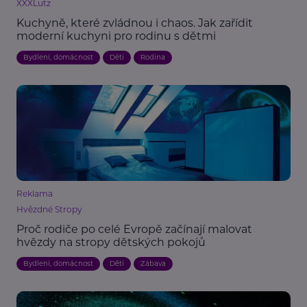
XXXLutz
Kuchyně, které zvládnou i chaos. Jak zařídit
moderní kuchyni pro rodinu s dětmi
Bydlení, domácnost
Děti
Rodina
Reklama
Hvězdné Stropy
Proč rodiče po celé Evropě začínají malovat
hvězdy na stropy dětských pokojů
Bydlení, domácnost
Děti
Zábava