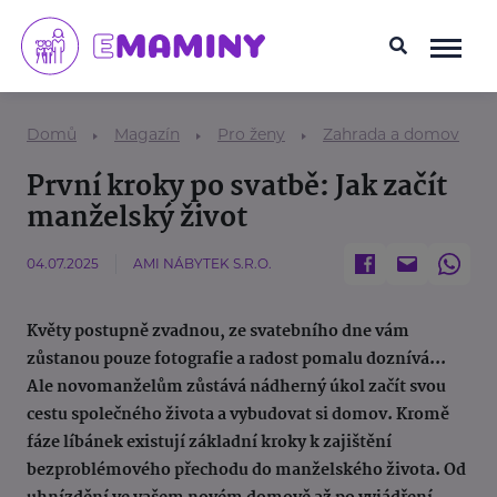
Domů
Magazín
Pro ženy
Zahrada a domov
První kroky po svatbě: Jak začít
manželský život
04.07.2025
AMI NÁBYTEK S.R.O.
Květy postupně zvadnou, ze svatebního dne vám
zůstanou pouze fotografie a radost pomalu doznívá...
Ale novomanželům zůstává nádherný úkol začít svou
cestu společného života a vybudovat si domov. Kromě
fáze líbánek existují základní kroky k zajištění
bezproblémového přechodu do manželského života. Od