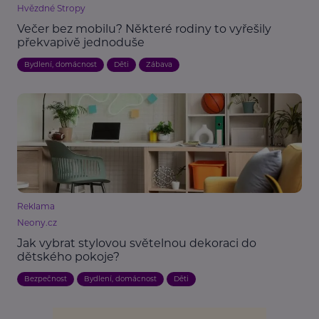
Hvězdné Stropy
Večer bez mobilu? Některé rodiny to vyřešily
překvapivě jednoduše
Bydlení, domácnost
Děti
Zábava
Reklama
Neony.cz
Jak vybrat stylovou světelnou dekoraci do
dětského pokoje?
Bezpečnost
Bydlení, domácnost
Děti