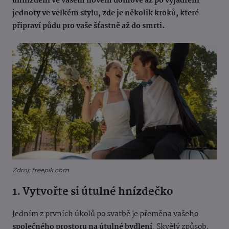
uhnízdění ve vašem novém domově až po vyjádření
jednoty ve velkém stylu, zde je několik kroků, které
připraví půdu pro vaše šťastně až do smrti.
Zdroj: freepik.com
1. Vytvořte si útulné hnízdečko
Jedním z prvních úkolů po svatbě je přeměna vašeho
společného prostoru na útulné bydlení
. Skvělý způsob,