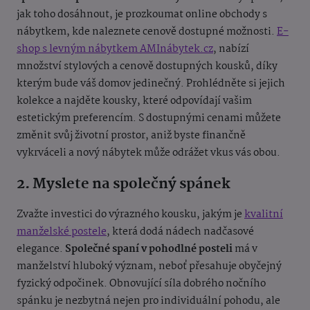
jak toho dosáhnout, je prozkoumat online obchody s
nábytkem, kde naleznete cenově dostupné možnosti.
E-
shop s levným nábytkem AMInábytek.cz
, nabízí
množství stylových a cenově dostupných kousků, díky
kterým bude váš domov jedinečný. Prohlédněte si jejich
kolekce a najděte kousky, které odpovídají vašim
estetickým preferencím. S dostupnými cenami můžete
změnit svůj životní prostor, aniž byste finančně
vykrváceli a nový nábytek může odrážet vkus vás obou.
2. Myslete na společný spánek
Zvažte investici do výrazného kousku, jakým je
kvalitní
manželské postele
, která dodá nádech nadčasové
elegance.
Společné spaní v pohodlné posteli
má v
manželství hluboký význam, neboť přesahuje obyčejný
fyzický odpočinek. Obnovující síla dobrého nočního
spánku je nezbytná nejen pro individuální pohodu, ale