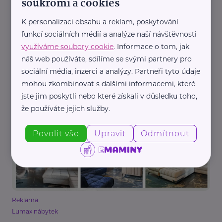
soukromí a cookies
K personalizaci obsahu a reklam, poskytování
funkcí sociálních médií a analýze naší návštěvnosti
využíváme soubory cookie
. Informace o tom, jak
Reklama
náš web používáte, sdílíme se svými partnery pro
Ecovacs
sociální média, inzerci a analýzy. Partneři tyto údaje
Jak si ulehčit práci v domácnosti, pokud máte
mohou zkombinovat s dalšími informacemi, které
děti?
jste jim poskytli nebo které získali v důsledku toho,
Bydlení, domácnost
že používáte jejich služby.
Povolit vše
Upravit
Odmítnout
Reklama
Lumax nábytek