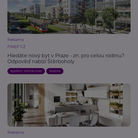
Reklama
FINEP CZ
Hledáte nový byt v Praze - zn. pro celou rodinu?
Odpověď nabízí Štěrboholy
Bydlení, domácnost
Rodina
Reklama