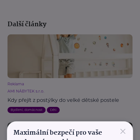
Další články
Reklama
AMI NÁBYTEK s.r.o.
Kdy přejít z postýlky do velké dětské postele
Bydlení, domácnost
Děti
×
Maximální bezpečí pro vaše