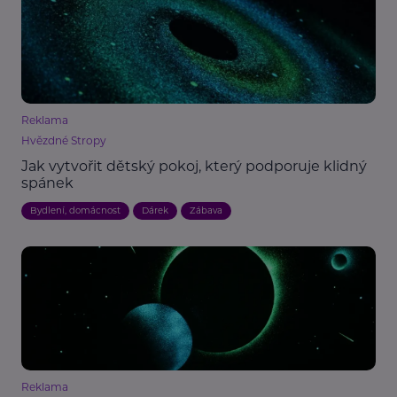
Reklama
Hvězdné Stropy
Jak vytvořit dětský pokoj, který podporuje klidný
spánek
Bydlení, domácnost
Dárek
Zábava
Reklama