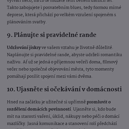
vytváří něco, na co se můžete těšit během dalších let.
Takto zabojujete i posvatebním blues, tedy formou mírné
deprese, která přichází po velkém vzrušení spojeném s
plánováním svatby.
9. Plánujte si pravidelné rande
Udržování jiskry
ve vašem vztahu je životně důležité.
Naplánujte si pravidelné rande, abyste udrželi romantiku
naživu. Ať už se jedná o příjemnou večeři doma, filmový
večer nebo společné objevování města, tyto momenty
pomáhají posílit spojení mezi vámi dvěma.
10. Ujasněte si očekávání v domácnosti
Hned na začátku je užitečné si upřímně
promluvit o
rozdělení domácích povinností
. Ujasněte si, kdo bude
mít na starosti vaření, úklid, nákupy nebo péči o domácí
mazlíčky. Jasná komunikace a stanovení rolí předchází