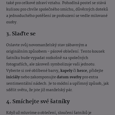
také pro celkové zdraví vztahu. Pohodlná postel se stává
kulisou pro chvíle společného smíchu, důvěrných doteků
a jednoduchého potěšení ze probuzení se vedle milované
osoby.
3. Slaďte se
Oslavte svůj novomanželský stav zábavným a
originálním způsobem - párové oblečení. Tento kousek
šatníku bude vypadat rozkošně na společných
fotografiích, ale zároveň symbolizuje vaši jednotu.
Vyberte si své oblíbené barvy,
kapely
či
herce
, přidejte
iniciály
nebo zakomponujte
datum svatby
pro extra
sentimentální nádech. Je to módní a upřímný způsob, jak
sdělit světu, že jste již manželský pár.
4. Smíchejte své šatníky
Když už mluvíme o oblečení, sloučení šatníků je