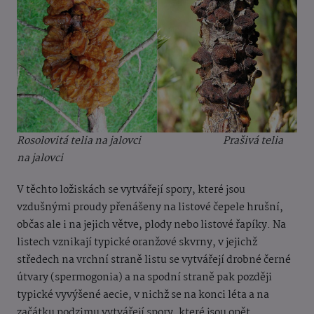
Rosolovitá telia na jalovci Prašivá telia
na jalovci
V těchto ložiskách se vytvářejí spory, které jsou
vzdušnými proudy přenášeny na listové čepele hrušní,
občas ale i na jejich větve, plody nebo listové řapíky. Na
listech vznikají typické oranžové skvrny, v jejichž
středech na vrchní straně listu se vytvářejí drobné černé
útvary (spermogonia) a na spodní straně pak později
typické vyvýšené aecie, v nichž se na konci léta a na
začátku podzimu vytvářejí spory, které jsou opět