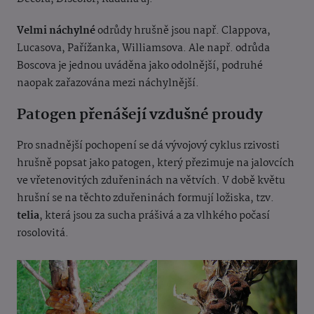
Velmi náchylné
odrůdy hrušně jsou např. Clappova,
Lucasova, Pařížanka, Williamsova. Ale např. odrůda
Boscova je jednou uváděna jako odolnější, podruhé
naopak zařazována mezi náchylnější.
Patogen přenášejí vzdušné proudy
Pro snadnější pochopení se dá vývojový cyklus rzivosti
hrušně popsat jako patogen, který přezimuje na jalovcích
ve vřetenovitých zduřeninách na větvích. V době květu
hrušní se na těchto zduřeninách formují ložiska, tzv.
telia
, která jsou za sucha prášivá a za vlhkého počasí
rosolovitá.