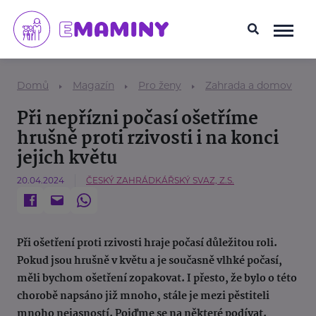
Domů
Magazín
Pro ženy
Zahrada a domov
Při nepřízni počasí ošetříme
hrušně proti rzivosti i na konci
jejich květu
20.04.2024
ČESKÝ ZAHRÁDKÁŘSKÝ SVAZ, Z.S.
Při ošetření proti rzivosti hraje počasí důležitou roli.
Pokud jsou hrušně v květu a je současně vlhké počasí,
měli bychom ošetření zopakovat. I přesto, že bylo o této
chorobě napsáno již mnoho, stále je mezi pěstiteli
mnoho nejasností. Pojďme se na některé podívat.