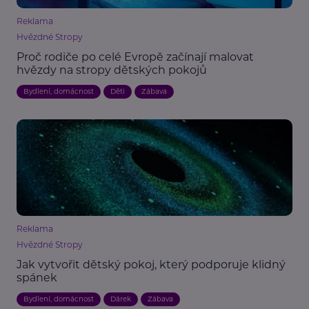
Reklama
Hvězdné Stropy
Proč rodiče po celé Evropě začínají malovat
hvězdy na stropy dětských pokojů
Bydlení, domácnost
Děti
Zábava
Reklama
Hvězdné Stropy
Jak vytvořit dětský pokoj, který podporuje klidný
spánek
Bydlení, domácnost
Dárek
Zábava