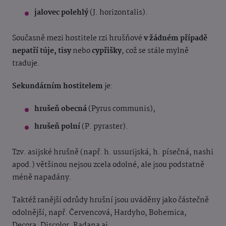
jalovec polehlý
(J. horizontalis).
Současně mezi hostitele rzi hrušňové
v žádném případě
nepatří túje, tisy
nebo
cypřišky
, což se stále mylně
traduje.
Sekundárním hostitelem
je:
hrušeň obecná
(Pyrus communis),
hrušeň polní
(P. pyraster).
Tzv. asijské hrušně (např. h. ussurijská, h. písečná, nashi
apod.) většinou nejsou zcela odolné, ale jsou podstatně
méně napadány.
Taktéž ranější odrůdy hrušní jsou uváděny jako částečně
odolnější, např. Červencová, Hardyho, Bohemica,
Decora, Discolor, Radana aj.