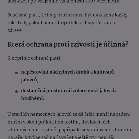
docházet i při vzájemné vzdálenosti 500 i více metrů.
Současně platí, že listy hrušní musí být nakaženy každý
rok. Tedy pokud není zdroj infekce, listy zůstanou
zdravé.
Která ochrana proti rzivosti je účinná?
K nepřímé ochraně patří:
nepěstování náchylných druhů a kultivarů
jalovců,
dostatečná prostorová izolace mezi jalovci a
hrušněmi.
U starších nemocných jalovců se dá řešit menší napadení
hrušní v okolí průklestem rostlin, likvidací těch
zduřených míst v zimě, popřípadě odstraňování zduřenin
na jaře, když se začínají vyvíjet a ještě tzv. nepráší.