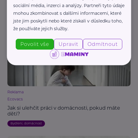
sociální média, inzerci a analýzy. Partneři tyto údaje
Reklama
AMI NÁBYTEK s.r.o.
mohou zkombinovat s dalšími informacemi, které
jste jim poskytli nebo které získali v důsledku toho,
Kdy přejít z postýlky do velké dětské postele
že používáte jejich služby.
Bydlení, domácnost
Děti
Povolit vše
Upravit
Odmítnout
Reklama
Ecovacs
Jak si ulehčit práci v domácnosti, pokud máte
děti?
Bydlení, domácnost