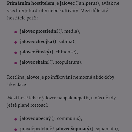
Primárním hostitelem
je
jalovec (
Juniperus), avšak ne
všechny jeho druhy nebo kultivary. Mezi důležité
hostitele patří:
jalovec prostřední
(J. media),
jalovec chvojka
(J. sabina),
jalovec čínský
(J. chinense),
jalovec skalní
(J. scopularum).
Rostlina jalovce je po infikování nemocná až do doby
likvidace.
Mezi hostitelské jalovce naopak
nepatří
, u nás někdy
ještě planě rostoucí:
jalovec obecný
(J. communis),
pravděpodobně i
jalovec šupinatý
(J. squamata),