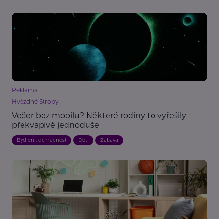
Reklama
Hvězdné Stropy
Večer bez mobilu? Některé rodiny to vyřešily
překvapivě jednoduše
Bydlení, domácnost
Děti
Zábava