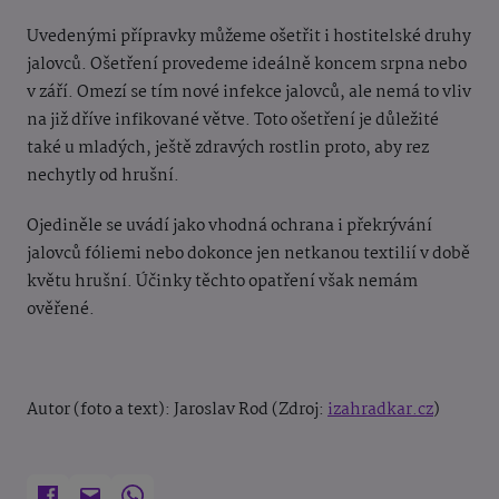
Uvedenými přípravky můžeme ošetřit i hostitelské druhy
jalovců. Ošetření provedeme ideálně koncem srpna nebo
v září. Omezí se tím nové infekce jalovců, ale nemá to vliv
na již dříve infikované větve. Toto ošetření je důležité
také u mladých, ještě zdravých rostlin proto, aby rez
nechytly od hrušní.
Ojediněle se uvádí jako vhodná ochrana i překrývání
jalovců fóliemi nebo dokonce jen netkanou textilií v době
květu hrušní. Účinky těchto opatření však nemám
ověřené.
Autor (foto a text): Jaroslav Rod (Zdroj:
izahradkar.cz
)