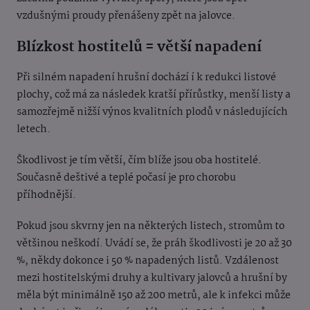
vzdušnými proudy přenášeny zpět na jalovce.
Blízkost hostitelů = větší napadení
Při silném napadení hrušní dochází í k redukci listové
plochy, což má za následek kratší přírůstky, menší listy a
samozřejmě nižší výnos kvalitních plodů v následujících
letech.
Škodlivost je tím větší, čím blíže jsou oba hostitelé.
Současně deštivé a teplé počasí je pro chorobu
příhodnější.
Pokud jsou skvrny jen na některých listech, stromům to
většinou neškodí. Uvádí se, že práh škodlivosti je 20 až 30
%, někdy dokonce i 50 % napadených listů. Vzdálenost
mezi hostitelskými druhy a kultivary jalovců a hrušní by
měla být minimálně 150 až 200 metrů, ale k infekci může