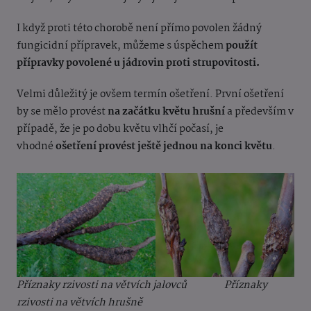
I když proti této chorobě není přímo povolen žádný
fungicidní přípravek, můžeme s úspěchem
použít
přípravky povolené u jádrovin proti strupovitosti.
Velmi důležitý je ovšem termín ošetření. První ošetření
by se mělo provést
na začátku květu hrušní
a především v
případě, že je po dobu květu vlhčí počasí, je
vhodné
ošetření provést ještě jednou na konci květu
.
Příznaky rzivosti na větvích jalovců Příznaky
rzivosti na větvích hrušně